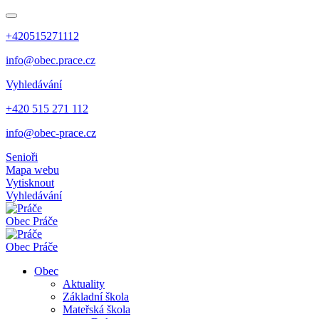
+420515271112
info@obec.prace.cz
Vyhledávání
+420 515 271 112
info@obec-prace.cz
Senioři
Mapa webu
Vytisknout
Vyhledávání
Obec
Práče
Obec
Práče
Obec
Aktuality
Základní škola
Mateřská škola