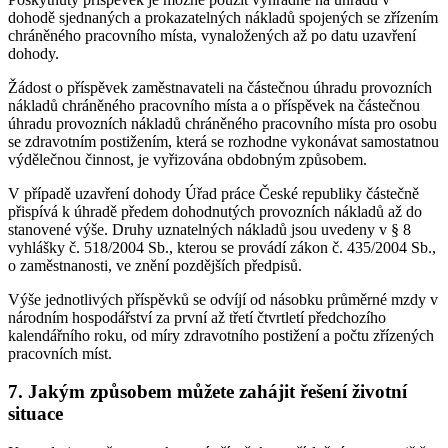
dohodě sjednaných a prokazatelných nákladů spojených se zřízením
chráněného pracovního místa, vynaložených až po datu uzavření
dohody.
Žádost o příspěvek zaměstnavateli na částečnou úhradu provozních
nákladů chráněného pracovního místa a o příspěvek na částečnou
úhradu provozních nákladů chráněného pracovního místa pro osobu
se zdravotním postižením, která se rozhodne vykonávat samostatnou
výdělečnou činnost, je vyřizována obdobným způsobem.
V případě uzavření dohody Úřad práce České republiky částečně
přispívá k úhradě předem dohodnutých provozních nákladů až do
stanovené výše. Druhy uznatelných nákladů jsou uvedeny v § 8
vyhlášky č. 518/2004 Sb., kterou se provádí zákon č. 435/2004 Sb.,
o zaměstnanosti, ve znění pozdějších předpisů.
Výše jednotlivých příspěvků se odvíjí od násobku průměrné mzdy v
národním hospodářství za první až třetí čtvrtletí předchozího
kalendářního roku, od míry zdravotního postižení a počtu zřízených
pracovních míst.
7. Jakým způsobem můžete zahájit řešení životní
situace