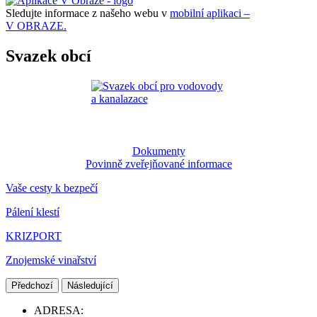
Sledujte informace z našeho webu v
mobilní aplikaci –
V OBRAZE.
Svazek obcí
Dokumenty
Povinně zveřejňované informace
Vaše cesty k bezpečí
Pálení klestí
KRIZPORT
Znojemské vinařství
Předchozí
Následující
ADRESA: