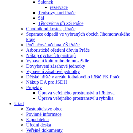
Salonek
rezervace
Tenisový kurt Práče
Sál
Tělocvična při ZŠ Práče
Chodník od kostela, Práče
Separace odpadů ve vybraných obcích Jihomoravského
kraje
Počítačová učebna ZŠ Práče
Arboristické ošetření dřevin Práče
Nákup dýchacích přístrojů
Vybavení kulturního domu - židle
Dovybavení zásahové jednotky
Vybavení zásahové jednotky
Dětské hřiště v areálu fotbalového hřiště FK Práče
Nákup DA pro JSDH
Projekty
Úprava veřejného prostranství u hřbitova
Úprava veřejného prostranství u rybníka
Úřad
Zastupitelstvo obce
Povinné informace
E-podatelna
Úřední deska
Veřejné dokumenty