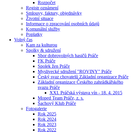
Rozpočet
Registr oznámení
Smlouvy, faktury, objednávky
Životní situace
Informace o zpracování osobních údajů
Komunální služby
Poplatky
Volný čas
Kam za kulturou
Spolky & sdružení
Sbor dobrovolných hasičů Práče
FK Práče
Spolek žen Práče
Myslivecké sdružení "ROVINY" Práče
Český svaz chovatelů Základní organizace Práče
Základní organizace Českého zahrádkářského
svazu Práče
XXI. Práčská výstava vín - 18. 4. 2015
Moped Team Práče, z. s.
Šachový Klub Práče
Fotogalerie
Rok 2025
Rok 2024
Rok 2023
Rok 2022