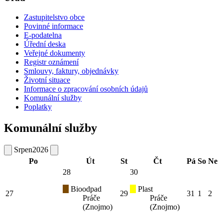
Zastupitelstvo obce
Povinné informace
E-podatelna
Úřední deska
Veřejné dokumenty
Registr oznámení
Smlouvy, faktury, objednávky
Životní situace
Informace o zpracování osobních údajů
Komunální služby
Poplatky
Komunální služby
Srpen
2026
Po
Út
St
Čt
Pá
So
Ne
28
30
Bioodpad
Plast
27
29
31
1
2
Práče
Práče
(Znojmo)
(Znojmo)