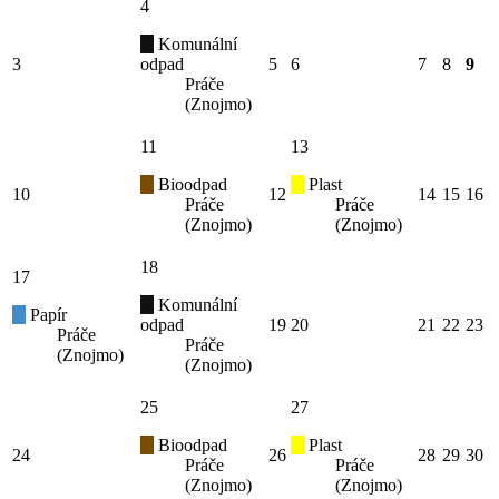
4
Komunální
3
odpad
5
6
7
8
9
Práče
(Znojmo)
11
13
Bioodpad
Plast
10
12
14
15
16
Práče
Práče
(Znojmo)
(Znojmo)
18
17
Komunální
Papír
odpad
19
20
21
22
23
Práče
Práče
(Znojmo)
(Znojmo)
25
27
Bioodpad
Plast
24
26
28
29
30
Práče
Práče
(Znojmo)
(Znojmo)