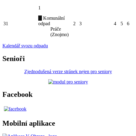
1
Komunální
31
odpad
2
3
4
5
6
Práče
(Znojmo)
Kalendář svozu odpadu
Senioři
Zjednodušená verze stránek nejen pro seniory
Facebook
Mobilní aplikace