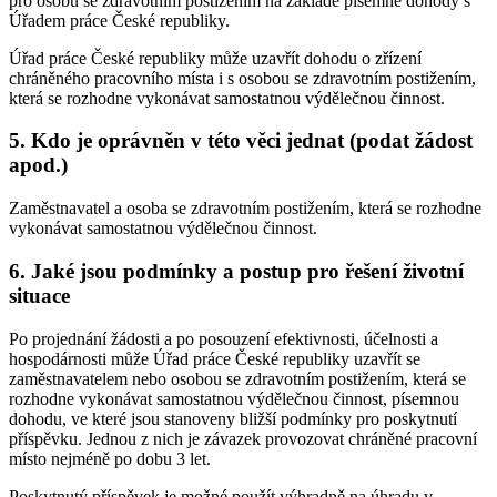
pro osobu se zdravotním postižením na základě písemné dohody s
Úřadem práce České republiky.
Úřad práce České republiky může uzavřít dohodu o zřízení
chráněného pracovního místa i s osobou se zdravotním postižením,
která se rozhodne vykonávat samostatnou výdělečnou činnost.
5. Kdo je oprávněn v této věci jednat (podat žádost
apod.)
Zaměstnavatel a osoba se zdravotním postižením, která se rozhodne
vykonávat samostatnou výdělečnou činnost.
6. Jaké jsou podmínky a postup pro řešení životní
situace
Po projednání žádosti a po posouzení efektivnosti, účelnosti a
hospodárnosti může Úřad práce České republiky uzavřít se
zaměstnavatelem nebo osobou se zdravotním postižením, která se
rozhodne vykonávat samostatnou výdělečnou činnost, písemnou
dohodu, ve které jsou stanoveny bližší podmínky pro poskytnutí
příspěvku. Jednou z nich je závazek provozovat chráněné pracovní
místo nejméně po dobu 3 let.
Poskytnutý příspěvek je možné použít výhradně na úhradu v