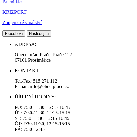
Pálení klestí
KRIZPORT
Znojemské vinařství
Předchozí
Následující
ADRESA:
Obecní úřad Práče, Práče 112
67161 Prosiměřice
KONTAKT:
Tel./Fax: 515 271 112
E-mail: info@obec-prace.cz
ÚŘEDNÍ HODINY:
PO: 7:30-11:30, 12:15-16:45
ÚT: 7:30-11:30, 12:15-15:15
ST: 7:30-11:30, 12:15-16:45
ČT: 7:30-11:30, 12:15-15:15
PÁ: 7:30-12:45