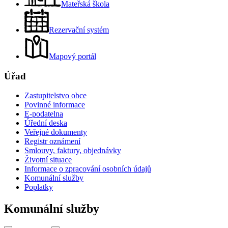
Mateřská škola
Rezervační systém
Mapový portál
Úřad
Zastupitelstvo obce
Povinné informace
E-podatelna
Úřední deska
Veřejné dokumenty
Registr oznámení
Smlouvy, faktury, objednávky
Životní situace
Informace o zpracování osobních údajů
Komunální služby
Poplatky
Komunální služby