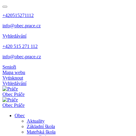
+420515271112
info@obec.prace.cz
Vyhledávání
+420 515 271 112
info@obec-prace.cz
Senioři
Mapa webu
Vytisknout
Vyhledávání
Obec
Práče
Obec
Práče
Obec
Aktuality
Základní škola
Mateřská škola