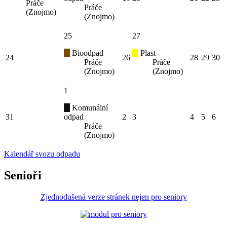
Práče
Práče
(Znojmo)
(Znojmo)
25
27
Bioodpad
Plast
24
26
28
29
30
Práče
Práče
(Znojmo)
(Znojmo)
1
Komunální
31
odpad
2
3
4
5
6
Práče
(Znojmo)
Kalendář svozu odpadu
Senioři
Zjednodušená verze stránek nejen pro seniory