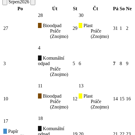
Srpen
2026
Po
Út
St
Čt
Pá
So
Ne
28
30
Bioodpad
Plast
27
29
31
1
2
Práče
Práče
(Znojmo)
(Znojmo)
4
Komunální
3
odpad
5
6
7
8
9
Práče
(Znojmo)
11
13
Bioodpad
Plast
10
12
14
15
16
Práče
Práče
(Znojmo)
(Znojmo)
18
17
Komunální
Papír
odpad
19
20
21
22
23