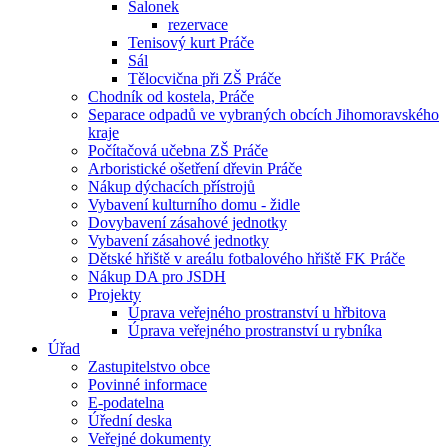
Salonek
rezervace
Tenisový kurt Práče
Sál
Tělocvična při ZŠ Práče
Chodník od kostela, Práče
Separace odpadů ve vybraných obcích Jihomoravského
kraje
Počítačová učebna ZŠ Práče
Arboristické ošetření dřevin Práče
Nákup dýchacích přístrojů
Vybavení kulturního domu - židle
Dovybavení zásahové jednotky
Vybavení zásahové jednotky
Dětské hřiště v areálu fotbalového hřiště FK Práče
Nákup DA pro JSDH
Projekty
Úprava veřejného prostranství u hřbitova
Úprava veřejného prostranství u rybníka
Úřad
Zastupitelstvo obce
Povinné informace
E-podatelna
Úřední deska
Veřejné dokumenty