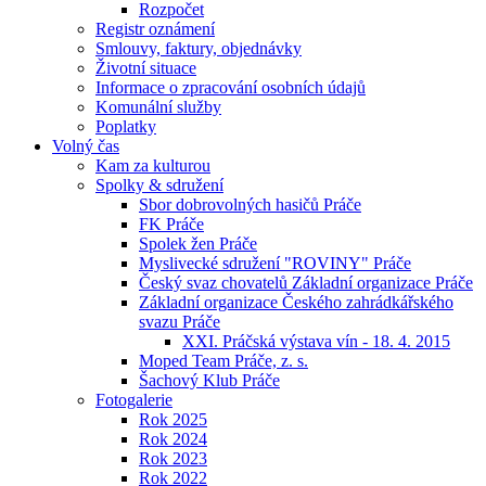
Rozpočet
Registr oznámení
Smlouvy, faktury, objednávky
Životní situace
Informace o zpracování osobních údajů
Komunální služby
Poplatky
Volný čas
Kam za kulturou
Spolky & sdružení
Sbor dobrovolných hasičů Práče
FK Práče
Spolek žen Práče
Myslivecké sdružení "ROVINY" Práče
Český svaz chovatelů Základní organizace Práče
Základní organizace Českého zahrádkářského
svazu Práče
XXI. Práčská výstava vín - 18. 4. 2015
Moped Team Práče, z. s.
Šachový Klub Práče
Fotogalerie
Rok 2025
Rok 2024
Rok 2023
Rok 2022