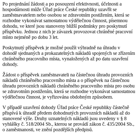
Po projednání žádosti a po posouzení efektivnosti, účelnosti a
hospodárnosti může Úřad práce České republiky uzavřít se
zaměstnavatelem nebo osobou se zdravotním postižením, která se
rozhodne vykonávat samostatnou výdělečnou činnost, písemnou
dohodu, ve které jsou stanoveny bližší podmínky pro poskytnutí
příspěvku. Jednou z nich je závazek provozovat chráněné pracovní
místo nejméně po dobu 3 let.
Poskytnutý příspěvek je možné použít výhradně na úhradu v
dohodě sjednaných a prokazatelných nákladů spojených se zřízením
chráněného pracovního místa, vynaložených až po datu uzavření
dohody.
Žádost o příspěvek zaměstnavateli na částečnou úhradu provozních
nákladů chráněného pracovního místa a o příspěvek na částečnou
úhradu provozních nákladů chráněného pracovního místa pro osobu
se zdravotním postižením, která se rozhodne vykonávat samostatnou
výdělečnou činnost, je vyřizována obdobným způsobem.
V případě uzavření dohody Úřad práce České republiky částečně
přispívá k úhradě předem dohodnutých provozních nákladů až do
stanovené výše. Druhy uznatelných nákladů jsou uvedeny v § 8
vyhlášky č. 518/2004 Sb., kterou se provádí zákon č. 435/2004 Sb.,
o zaměstnanosti, ve znění pozdějších předpisů.