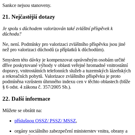
Sankce nejsou stanoveny.
21. Nejčastější dotazy
Je spolu s důchodem valorizován také zvláštní příspěvek k
důchodu?
Ne, není. Podmínky pro valorizaci zvláštního příspěvku jsou jiné
než pro valorizaci důchodů (a příplatků k důchodům).
Smyslem této dávky je kompenzovat oprávněným osobám určité
dříve poskytované výhody v oblasti veřejné hromadné vnitrostátní
dopravy, vnitrostátních telefonních služeb a tuzemských lázeňských
a rekreačních pobytů. Valorizace zvláštního příspěvku je proto
podmíněna vzrůstem úhrnného indexu cen v těchto oblastech (blíže
§ 6 odst. 4 zákona č. 357/2005 Sb.).
22. Další informace
Můžete se obrátit na:
příslušnou OSSZ/ PSSZ/ MSSZ
,
orgány sociálního zabezpečení ministerstev vnitra, obrany a