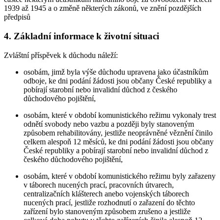
1939 až 1945 a o změně některých zákonů, ve znění pozdějších
předpisů
4. Základní informace k životní situaci
Zvláštní příspěvek k důchodu náleží:
osobám, jimž byla výše důchodu upravena jako účastníkům
odboje, ke dni podání žádosti jsou občany České republiky a
pobírají starobní nebo invalidní důchod z českého
důchodového pojištění,
osobám, které v období komunistického režimu vykonaly trest
odnětí svobody nebo vazbu a později byly stanoveným
způsobem rehabilitovány, jestliže neoprávněné věznění činilo
celkem alespoň 12 měsíců, ke dni podání žádosti jsou občany
České republiky a pobírají starobní nebo invalidní důchod z
českého důchodového pojištění,
osobám, které v období komunistického režimu byly zařazeny
v táborech nucených prací, pracovních útvarech,
centralizačních klášterech anebo vojenských táborech
nucených prací, jestliže rozhodnutí o zařazení do těchto
zařízení bylo stanoveným způsobem zrušeno a jestliže