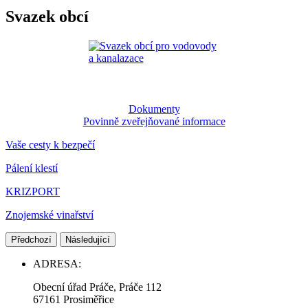
Svazek obcí
Dokumenty
Povinně zveřejňované informace
Vaše cesty k bezpečí
Pálení klestí
KRIZPORT
Znojemské vinařství
Předchozí
Následující
ADRESA:
Obecní úřad Práče, Práče 112
67161 Prosiměřice