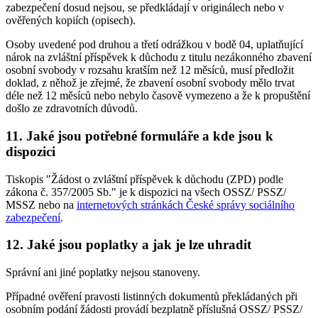
zabezpečení dosud nejsou, se předkládají v originálech nebo v
ověřených kopiích (opisech).
Osoby uvedené pod druhou a třetí odrážkou v bodě 04, uplatňující
nárok na zvláštní příspěvek k důchodu z titulu nezákonného zbavení
osobní svobody v rozsahu kratším než 12 měsíců, musí předložit
doklad, z něhož je zřejmé, že zbavení osobní svobody mělo trvat
déle než 12 měsíců nebo nebylo časově vymezeno a že k propuštění
došlo ze zdravotních důvodů.
11. Jaké jsou potřebné formuláře a kde jsou k
dispozici
Tiskopis "Žádost o zvláštní příspěvek k důchodu (ZPD) podle
zákona č. 357/2005 Sb." je k dispozici na všech OSSZ/ PSSZ/
MSSZ nebo na
internetových stránkách České správy sociálního
zabezpečení
.
12. Jaké jsou poplatky a jak je lze uhradit
Správní ani jiné poplatky nejsou stanoveny.
Případné ověření pravosti listinných dokumentů překládaných při
osobním podání žádosti provádí bezplatně příslušná OSSZ/ PSSZ/