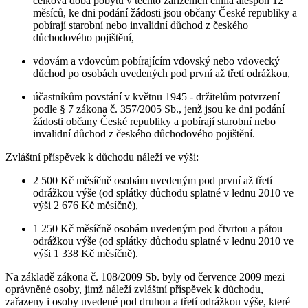
celková doba pobytu v těchto zařízeních činila alespoň 12
měsíců, ke dni podání žádosti jsou občany České republiky a
pobírají starobní nebo invalidní důchod z českého
důchodového pojištění,
vdovám a vdovcům pobírajícím vdovský nebo vdovecký
důchod po osobách uvedených pod první až třetí odrážkou,
účastníkům povstání v květnu 1945 - držitelům potvrzení
podle § 7 zákona č. 357/2005 Sb., jenž jsou ke dni podání
žádosti občany České republiky a pobírají starobní nebo
invalidní důchod z českého důchodového pojištění.
Zvláštní příspěvek k důchodu náleží ve výši:
2 500 Kč měsíčně osobám uvedeným pod první až třetí
odrážkou výše (od splátky důchodu splatné v lednu 2010 ve
výši 2 676 Kč měsíčně),
1 250 Kč měsíčně osobám uvedeným pod čtvrtou a pátou
odrážkou výše (od splátky důchodu splatné v lednu 2010 ve
výši 1 338 Kč měsíčně).
Na základě zákona č. 108/2009 Sb. byly od července 2009 mezi
oprávněné osoby, jimž náleží zvláštní příspěvek k důchodu,
zařazeny i osoby uvedené pod druhou a třetí odrážkou výše, které