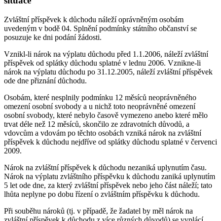
situace
Zvláštní příspěvek k důchodu náleží oprávněným osobám
uvedeným v bodě 04. Splnění podmínky státního občanství se
posuzuje ke dni podání žádosti.
Vznikl-li nárok na výplatu důchodu před 1.1.2006, náleží zvláštní
příspěvek od splátky důchodu splatné v lednu 2006. Vznikne-li
nárok na výplatu důchodu po 31.12.2005, náleží zvláštní příspěvek
ode dne přiznání důchodu.
Osobám, které nesplnily podmínku 12 měsíců neoprávněného
omezení osobní svobody a u nichž toto neoprávněné omezení
osobní svobody, které nebylo časově vymezeno anebo které mělo
trvat déle než 12 měsíců, skončilo ze zdravotních důvodů, a
vdovcům a vdovám po těchto osobách vzniká nárok na zvláštní
příspěvek k důchodu nejdříve od splátky důchodu splatné v červenci
2009.
Nárok na zvláštní příspěvek k důchodu nezaniká uplynutím času.
Nárok na výplatu zvláštního příspěvku k důchodu zaniká uplynutím
5 let ode dne, za který zvláštní příspěvek nebo jeho část náleží; tato
lhůta neplyne po dobu řízení o zvláštním příspěvku k důchodu.
Při souběhu nároků (tj. v případě, že žadatel by měl nárok na
zvláštní příspěvek k důchodu z více různých důvodů) se vyplácí