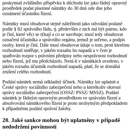
poskytnutí zvláštního příspěvku k důchodu lze jako řádný opravný
prostředek podat písemné námitky do 30 dnů ode dne jeho
oznámení účastníku řízení.
Námitky musí obsahovat stejné náležitosti jako odvolání podané
podle § 82 správního řádu, tj. především z nich má být patrno, kdo
je činí, které věci se týkají a co se navrhuje; musí tedy obsahovat
označení účastníka a správního orgánu, jemuž je určeno, a podpis
osoby, která je činí. Dále musí obsahovat údaje o tom, proti kterému
rozhodnutí směřuje, v jakém rozsahu ho napadá a v čem je
spatřován rozpor s právními předpisy nebo nesprávnost rozhodnutí
nebo řízení, jež mu předcházelo. Není-li v námitkách uvedeno, v
jakém rozsahu účastník rozhodnutí napadá, platí, že se domáhá
zrušení celého rozhodnutí.
Podání námitek nemá odkladný účinek. Námitky lze uplatnit u
České správy sociálního zabezpečení nebo u kterékoliv okresní
správy sociálního zabezpečení (OSSZ/ PSSZ/ MSSZ). Podání
námitek je řádným opravným prostředkem ve správním řízení a
absolvování námitkového řízení je proto nezbytným předpokladem
k případnému podání správní žaloby.
20. Jaké sankce mohou být uplatněny v případě
nedodržení povinností