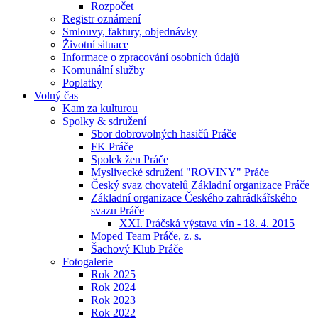
Rozpočet
Registr oznámení
Smlouvy, faktury, objednávky
Životní situace
Informace o zpracování osobních údajů
Komunální služby
Poplatky
Volný čas
Kam za kulturou
Spolky & sdružení
Sbor dobrovolných hasičů Práče
FK Práče
Spolek žen Práče
Myslivecké sdružení "ROVINY" Práče
Český svaz chovatelů Základní organizace Práče
Základní organizace Českého zahrádkářského
svazu Práče
XXI. Práčská výstava vín - 18. 4. 2015
Moped Team Práče, z. s.
Šachový Klub Práče
Fotogalerie
Rok 2025
Rok 2024
Rok 2023
Rok 2022