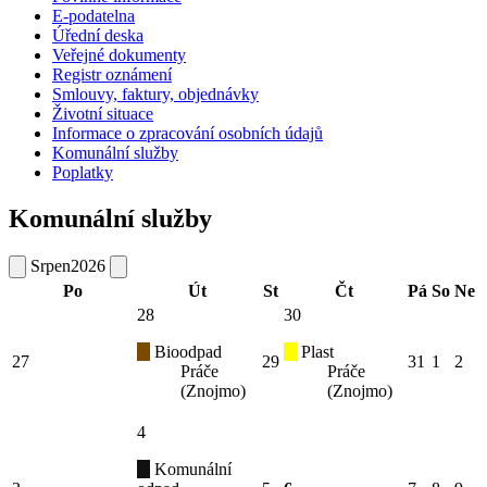
E-podatelna
Úřední deska
Veřejné dokumenty
Registr oznámení
Smlouvy, faktury, objednávky
Životní situace
Informace o zpracování osobních údajů
Komunální služby
Poplatky
Komunální služby
Srpen
2026
Po
Út
St
Čt
Pá
So
Ne
28
30
Bioodpad
Plast
27
29
31
1
2
Práče
Práče
(Znojmo)
(Znojmo)
4
Komunální