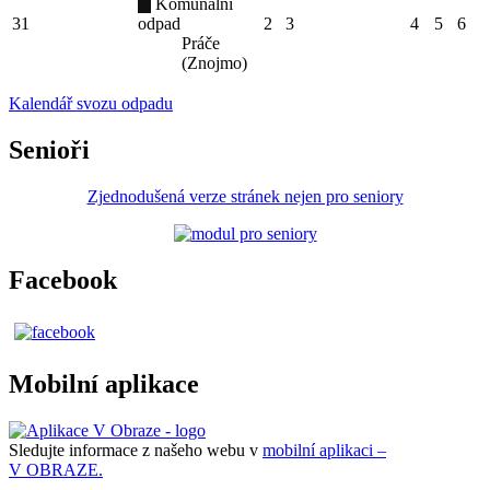
Komunální
31
odpad
2
3
4
5
6
Práče
(Znojmo)
Kalendář svozu odpadu
Senioři
Zjednodušená verze stránek nejen pro seniory
Facebook
Mobilní aplikace
Sledujte informace z našeho webu v
mobilní aplikaci –
V OBRAZE.