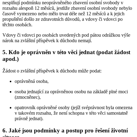
nesplňují podmínku neoprávněného zbavení osobní svobody v
rozsahu alespoň 12 měsíců, jestliže zbavení osobní svobody nebylo
časově vymezeno nebo mělo trvat déle než 12 měsíců a k jejich
propuštění došlo ze zdravotních důvodů, a vdovy či vdovci po
těchto osobách.
Vdovy či vdovci po osobách uvedených pod pátou odrážkou výše
nárok na zvláštní příspěvek k důchodu nemají.
5. Kdo je oprávněn v této věci jednat (podat žádost
apod.)
Žádost o zvláštní příspěvek k důchodu může podat:
oprávněná osoba,
osoba jednající za oprávněnou osobu na základě plné moci
(zmocněnec),
opatrovník oprávněné osoby (jejíž svéprávnost byla omezena
v takovém rozsahu, že není schopna v této věci samostatně
právně jednat).
6. Jaké jsou podmínky a postup pro řešení životní