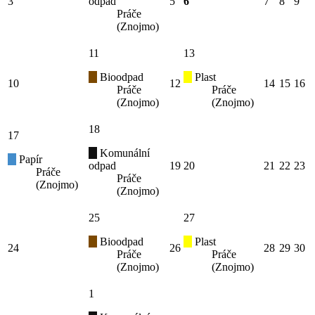
3
odpad
5
6
7
8
9
Práče
(Znojmo)
11
13
Bioodpad
Plast
10
12
14
15
16
Práče
Práče
(Znojmo)
(Znojmo)
18
17
Komunální
Papír
odpad
19
20
21
22
23
Práče
Práče
(Znojmo)
(Znojmo)
25
27
Bioodpad
Plast
24
26
28
29
30
Práče
Práče
(Znojmo)
(Znojmo)
1