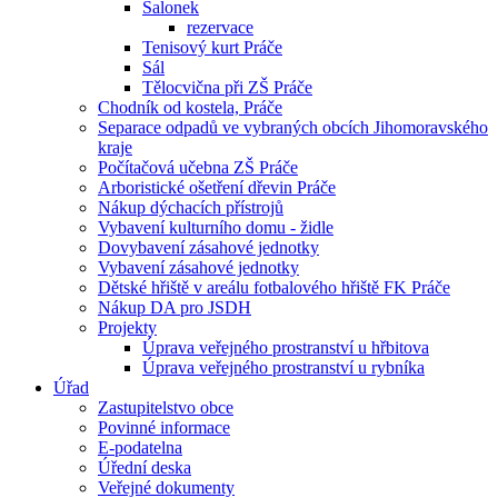
Salonek
rezervace
Tenisový kurt Práče
Sál
Tělocvična při ZŠ Práče
Chodník od kostela, Práče
Separace odpadů ve vybraných obcích Jihomoravského
kraje
Počítačová učebna ZŠ Práče
Arboristické ošetření dřevin Práče
Nákup dýchacích přístrojů
Vybavení kulturního domu - židle
Dovybavení zásahové jednotky
Vybavení zásahové jednotky
Dětské hřiště v areálu fotbalového hřiště FK Práče
Nákup DA pro JSDH
Projekty
Úprava veřejného prostranství u hřbitova
Úprava veřejného prostranství u rybníka
Úřad
Zastupitelstvo obce
Povinné informace
E-podatelna
Úřední deska
Veřejné dokumenty