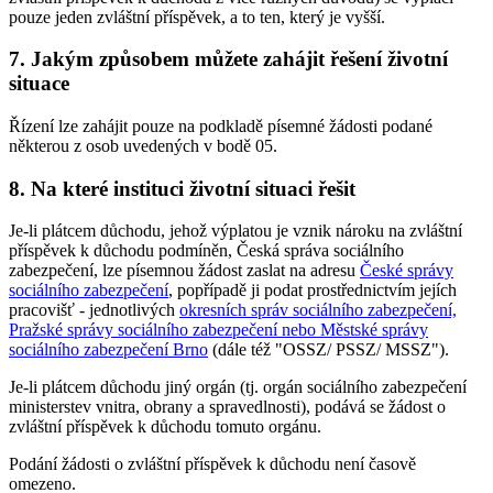
pouze jeden zvláštní příspěvek, a to ten, který je vyšší.
7. Jakým způsobem můžete zahájit řešení životní
situace
Řízení lze zahájit pouze na podkladě písemné žádosti podané
některou z osob uvedených v bodě 05.
8. Na které instituci životní situaci řešit
Je-li plátcem důchodu, jehož výplatou je vznik nároku na zvláštní
příspěvek k důchodu podmíněn, Česká správa sociálního
zabezpečení, lze písemnou žádost zaslat na adresu
České správy
sociálního zabezpečení
, popřípadě ji podat prostřednictvím jejích
pracovišť - jednotlivých
okresních správ sociálního zabezpečení,
Pražské správy sociálního zabezpečení nebo Městské správy
sociálního zabezpečení Brno
(dále též "OSSZ/ PSSZ/ MSSZ").
Je-li plátcem důchodu jiný orgán (tj. orgán sociálního zabezpečení
ministerstev vnitra, obrany a spravedlnosti), podává se žádost o
zvláštní příspěvek k důchodu tomuto orgánu.
Podání žádosti o zvláštní příspěvek k důchodu není časově
omezeno.