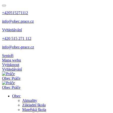
+420515271112
info@obec.prace.cz
Vyhledávání
+420 515 271 112
info@obec-prace.cz
Senioři
Mapa webu
Vytisknout
Vyhledávání
Obec
Práče
Obec
Práče
Obec
Aktuality
Základní škola
Mateřská škola