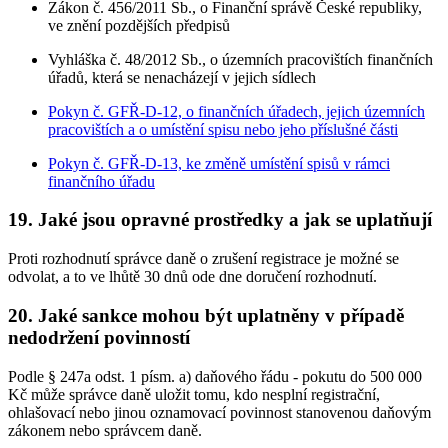
Zákon č. 456/2011 Sb., o Finanční správě České republiky,
ve znění pozdějších předpisů
Vyhláška č. 48/2012 Sb., o územních pracovištích finančních
úřadů, která se nenacházejí v jejich sídlech
Pokyn č. GFŘ-D-12, o finančních úřadech, jejich územních
pracovištích a o umístění spisu nebo jeho příslušné části
Pokyn č. GFŘ-D-13, ke změně umístění spisů v rámci
finančního úřadu
19. Jaké jsou opravné prostředky a jak se uplatňují
Proti rozhodnutí správce daně o zrušení registrace je možné se
odvolat, a to ve lhůtě 30 dnů ode dne doručení rozhodnutí.
20. Jaké sankce mohou být uplatněny v případě
nedodržení povinností
Podle § 247a odst. 1 písm. a) daňového řádu - pokutu do 500 000
Kč může správce daně uložit tomu, kdo nesplní registrační,
ohlašovací nebo jinou oznamovací povinnost stanovenou daňovým
zákonem nebo správcem daně.