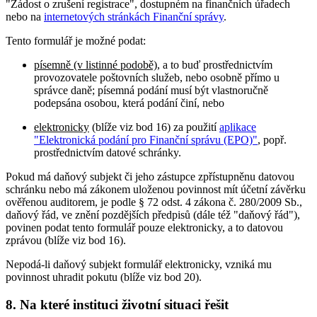
"Žádost o zrušení registrace", dostupném na finančních úřadech
nebo na
internetových stránkách Finanční správy
.
Tento formulář je možné podat:
písemně (v listinné podobě)
, a to buď prostřednictvím
provozovatele poštovních služeb, nebo osobně přímo u
správce daně; písemná podání musí být vlastnoručně
podepsána osobou, která podání činí, nebo
elektronicky
(blíže viz bod 16) za použití
aplikace
"Elektronická podání pro Finanční správu (EPO)"
, popř.
prostřednictvím datové schránky.
Pokud má daňový subjekt či jeho zástupce zpřístupněnu datovou
schránku nebo má zákonem uloženou povinnost mít účetní závěrku
ověřenou auditorem, je podle § 72 odst. 4 zákona č. 280/2009 Sb.,
daňový řád, ve znění pozdějších předpisů (dále též "daňový řád"),
povinen podat tento formulář pouze elektronicky, a to datovou
zprávou (blíže viz bod 16).
Nepodá-li daňový subjekt formulář elektronicky, vzniká mu
povinnost uhradit pokutu (blíže viz bod 20).
8. Na které instituci životní situaci řešit