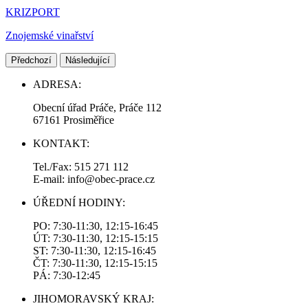
KRIZPORT
Znojemské vinařství
Předchozí
Následující
ADRESA:
Obecní úřad Práče, Práče 112
67161 Prosiměřice
KONTAKT:
Tel./Fax: 515 271 112
E-mail: info@obec-prace.cz
ÚŘEDNÍ HODINY:
PO: 7:30-11:30, 12:15-16:45
ÚT: 7:30-11:30, 12:15-15:15
ST: 7:30-11:30, 12:15-16:45
ČT: 7:30-11:30, 12:15-15:15
PÁ: 7:30-12:45
JIHOMORAVSKÝ KRAJ: