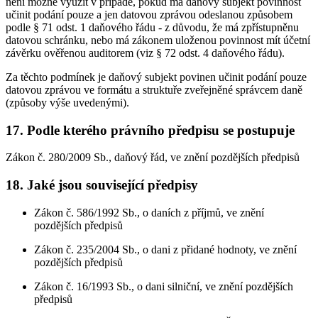
není možné využít v případě, pokud má daňový subjekt povinnost
učinit podání pouze a jen datovou zprávou odeslanou způsobem
podle § 71 odst. 1 daňového řádu - z důvodu, že má zpřístupněnu
datovou schránku, nebo má zákonem uloženou povinnost mít účetní
závěrku ověřenou auditorem (viz § 72 odst. 4 daňového řádu).
Za těchto podmínek je daňový subjekt povinen učinit podání pouze
datovou zprávou ve formátu a struktuře zveřejněné správcem daně
(způsoby výše uvedenými).
17. Podle kterého právního předpisu se postupuje
Zákon č. 280/2009 Sb., daňový řád, ve znění pozdějších předpisů
18. Jaké jsou související předpisy
Zákon č. 586/1992 Sb., o daních z příjmů, ve znění
pozdějších předpisů
Zákon č. 235/2004 Sb., o dani z přidané hodnoty, ve znění
pozdějších předpisů
Zákon č. 16/1993 Sb., o dani silniční, ve znění pozdějších
předpisů