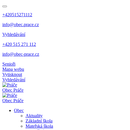
+420515271112
info@obec.prace.cz
Vyhledávání
+420 515 271 112
info@obec-prace.cz
Senioři
Mapa webu
Vytisknout
Vyhledávání
Obec
Práče
Obec
Práče
Obec
Aktuality
Základní škola
Mateřská škola