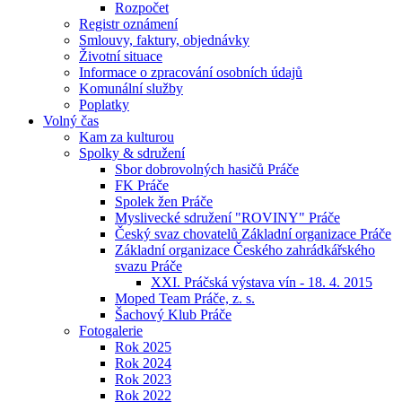
Rozpočet
Registr oznámení
Smlouvy, faktury, objednávky
Životní situace
Informace o zpracování osobních údajů
Komunální služby
Poplatky
Volný čas
Kam za kulturou
Spolky & sdružení
Sbor dobrovolných hasičů Práče
FK Práče
Spolek žen Práče
Myslivecké sdružení "ROVINY" Práče
Český svaz chovatelů Základní organizace Práče
Základní organizace Českého zahrádkářského
svazu Práče
XXI. Práčská výstava vín - 18. 4. 2015
Moped Team Práče, z. s.
Šachový Klub Práče
Fotogalerie
Rok 2025
Rok 2024
Rok 2023
Rok 2022