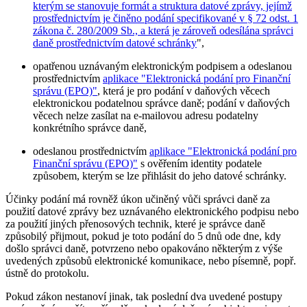
kterým se stanovuje formát a struktura datové zprávy, jejímž
prostřednictvím je činěno podání specifikované v § 72 odst. 1
zákona č. 280/2009 Sb., a která je zároveň odesílána správci
daně prostřednictvím datové schránky
",
opatřenou uznávaným elektronickým podpisem a odeslanou
prostřednictvím
aplikace "Elektronická podání pro Finanční
správu (EPO)"
, která je pro podání v daňových věcech
elektronickou podatelnou správce daně; podání v daňových
věcech nelze zasílat na e-mailovou adresu podatelny
konkrétního správce daně,
odeslanou prostřednictvím
aplikace "Elektronická podání pro
Finanční správu (EPO)"
s ověřením identity podatele
způsobem, kterým se lze přihlásit do jeho datové schránky.
Účinky podání má rovněž úkon učiněný vůči správci daně za
použití datové zprávy bez uznávaného elektronického podpisu nebo
za použití jiných přenosových technik, které je správce daně
způsobilý přijmout, pokud je toto podání do 5 dnů ode dne, kdy
došlo správci daně, potvrzeno nebo opakováno některým z výše
uvedených způsobů elektronické komunikace, nebo písemně, popř.
ústně do protokolu.
Pokud zákon nestanoví jinak, tak poslední dva uvedené postupy