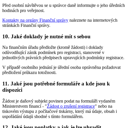
Před osobní návštěvou se u správce daně informujte o jeho úředních
hodinách pro veřejnost.
Kontakty na orgány Finanční správy
naleznete na internetových
stránkách Finanční správy.
10. Jaké doklady je nutné mít s sebou
Na finančním úřadu předložte (kromě žádosti) i doklady
odůvodňující zánik podmínek pro registraci, stanovené v
jednotlivých právních předpisech upravujících podmínky registrace.
V případě osobního jednání je úřední osoba oprávněna požadovat
předložení průkazu totožnosti.
11. Jaké jsou potřebné formuláře a kde jsou k
dispozici
Žádost je daňový subjekt povinen podat na formuláři vydaném
Ministerstvem financí - "
Žádost o zrušení registrace
" nebo na
tiskovém výstupu z počítačové tiskárny, který má údaje, obsah i
uspořádání údajů shodné s tímto formulářem.
12. Jaké jsou poplatky a jak je lze uhradit