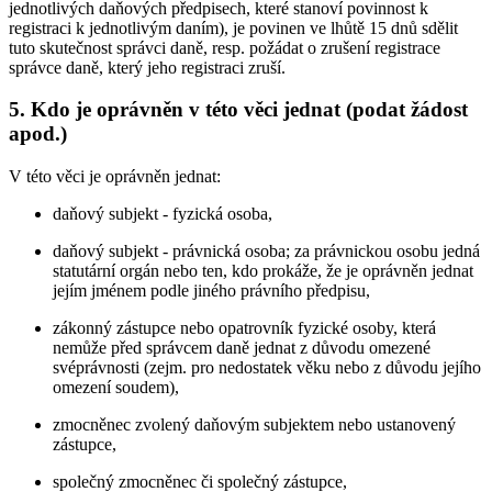
jednotlivých daňových předpisech, které stanoví povinnost k
registraci k jednotlivým daním), je povinen ve lhůtě 15 dnů sdělit
tuto skutečnost správci daně, resp. požádat o zrušení registrace
správce daně, který jeho registraci zruší.
5. Kdo je oprávněn v této věci jednat (podat žádost
apod.)
V této věci je oprávněn jednat:
daňový subjekt - fyzická osoba,
daňový subjekt - právnická osoba; za právnickou osobu jedná
statutární orgán nebo ten, kdo prokáže, že je oprávněn jednat
jejím jménem podle jiného právního předpisu,
zákonný zástupce nebo opatrovník fyzické osoby, která
nemůže před správcem daně jednat z důvodu omezené
svéprávnosti (zejm. pro nedostatek věku nebo z důvodu jejího
omezení soudem),
zmocněnec zvolený daňovým subjektem nebo ustanovený
zástupce,
společný zmocněnec či společný zástupce,