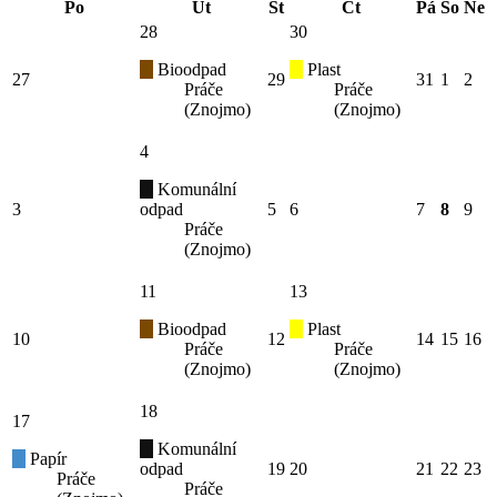
Po
Út
St
Čt
Pá
So
Ne
28
30
Bioodpad
Plast
27
29
31
1
2
Práče
Práče
(Znojmo)
(Znojmo)
4
Komunální
3
odpad
5
6
7
8
9
Práče
(Znojmo)
11
13
Bioodpad
Plast
10
12
14
15
16
Práče
Práče
(Znojmo)
(Znojmo)
18
17
Komunální
Papír
odpad
19
20
21
22
23
Práče
Práče