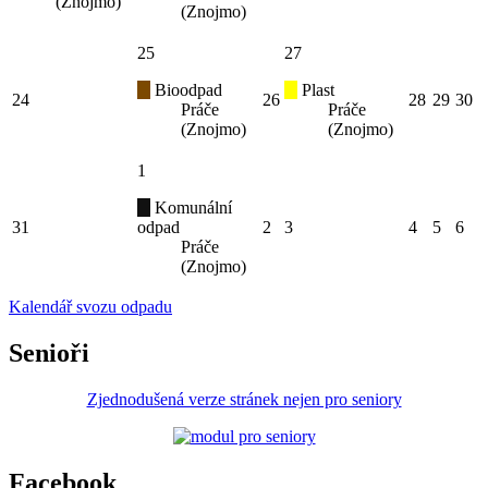
(Znojmo)
(Znojmo)
25
27
Bioodpad
Plast
24
26
28
29
30
Práče
Práče
(Znojmo)
(Znojmo)
1
Komunální
31
odpad
2
3
4
5
6
Práče
(Znojmo)
Kalendář svozu odpadu
Senioři
Zjednodušená verze stránek nejen pro seniory
Facebook