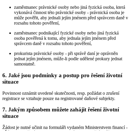
zaměstnanec právnické osoby nebo jiná fyzická osoba, která
vykonává činnost této právnické osoby - právnická osoba je
může pověřit, aby jednali jejím jménem před správcem daně v
rozsahu tohoto pověření,
zaměstnanec podnikající fyzické osoby nebo jiná fyzická
osoba pověřená k tomu, aby jednala jejím jménem před
správcem daně v rozsahu tohoto pověření,
prokurista právnické osoby - při správě daní je oprávněn
jednat jejím jménem, může-li podle udělené prokury jednat
samostatně.
6. Jaké jsou podmínky a postup pro řešení životní
situace
Povinnost oznámit uvedené skutečnosti, resp. požádat o zrušení
registrace se vztahuje pouze na registrované daňové subjekty.
7. Jakým způsobem můžete zahájit řešení životní
situace
Žádost je nutné učinit na formuláři vydaném Ministerstvem financí -