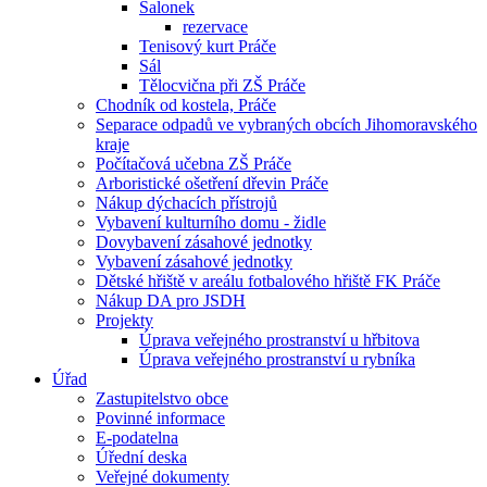
Salonek
rezervace
Tenisový kurt Práče
Sál
Tělocvična při ZŠ Práče
Chodník od kostela, Práče
Separace odpadů ve vybraných obcích Jihomoravského
kraje
Počítačová učebna ZŠ Práče
Arboristické ošetření dřevin Práče
Nákup dýchacích přístrojů
Vybavení kulturního domu - židle
Dovybavení zásahové jednotky
Vybavení zásahové jednotky
Dětské hřiště v areálu fotbalového hřiště FK Práče
Nákup DA pro JSDH
Projekty
Úprava veřejného prostranství u hřbitova
Úprava veřejného prostranství u rybníka
Úřad
Zastupitelstvo obce
Povinné informace
E-podatelna
Úřední deska
Veřejné dokumenty