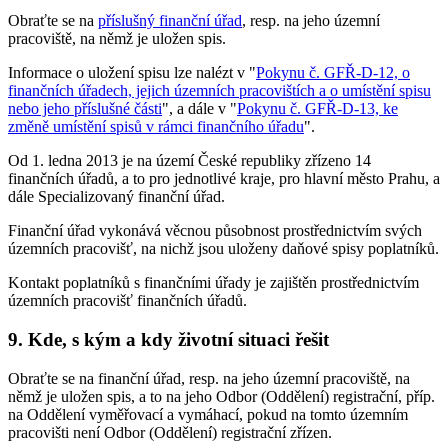
Obraťte se na
příslušný finanční úřad
, resp. na jeho územní
pracoviště, na němž je uložen spis.
Informace o uložení spisu lze nalézt v "
Pokynu č. GFŘ-D-12, o
finančních úřadech, jejich územních pracovištích a o umístění spisu
nebo jeho příslušné části
", a dále v "
Pokynu č. GFŘ-D-13, ke
změně umístění spisů v rámci finančního úřadu
".
Od 1. ledna 2013 je na území České republiky zřízeno 14
finančních úřadů, a to pro jednotlivé kraje, pro hlavní město Prahu, a
dále Specializovaný finanční úřad.
Finanční úřad vykonává věcnou působnost prostřednictvím svých
územních pracovišť, na nichž jsou uloženy daňové spisy poplatníků.
Kontakt poplatníků s finančními úřady je zajištěn prostřednictvím
územních pracovišť finančních úřadů.
9. Kde, s kým a kdy životní situaci řešit
Obraťte se na finanční úřad, resp. na jeho územní pracoviště, na
němž je uložen spis, a to na jeho Odbor (Oddělení) registrační, příp.
na Oddělení vyměřovací a vymáhací, pokud na tomto územním
pracovišti není Odbor (Oddělení) registrační zřízen.