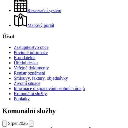
Rezervační systém
Mapový portál
Úřad
Zastupitelstvo obce
Povinné informace
E-podatelna
Úřední deska
Veřejné dokumenty
Registr oznámení
Smlouvy, faktury, objednávky
Životní situace
Informace o zpracování osobních údajů
Komunální služby
Poplatky
Komunální služby
Srpen
2026