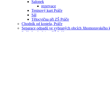
Salonek
rezervace
Tenisový kurt Práče
Sál
Tělocvična při ZŠ Práče
Chodník od kostela, Práče
Separace odpadů ve vybraných obcích Jihomoravského k
Počítačová učebna ZŠ Práče
Arboristické ošetření dřevin Práče
Nákup dýchacích přístrojů
Vybavení kulturního domu - židle
Dovybavení zásahové jednotky
Vybavení zásahové jednotky
Dětské hřiště v areálu fotbalového hřiště FK Práče
Nákup DA pro JSDH
Projekty
Úprava veřejného prostranství u hřbitova
Úprava veřejného prostranství u rybníka
Úřad
Zastupitelstvo obce
Povinné informace
E-podatelna
Úřední deska
Veřejné dokumenty
Rozpočet