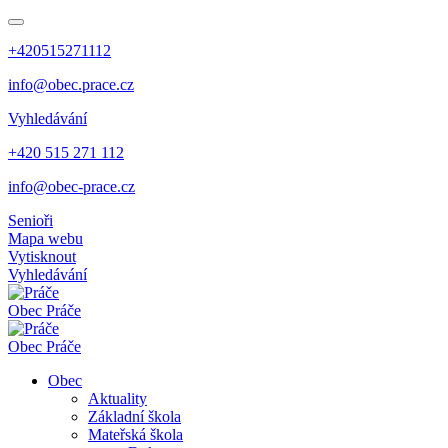
+420515271112
info@obec.prace.cz
Vyhledávání
+420 515 271 112
info@obec-prace.cz
Senioři
Mapa webu
Vytisknout
Vyhledávání
Obec
Práče
Obec
Práče
Obec
Aktuality
Základní škola
Mateřská škola