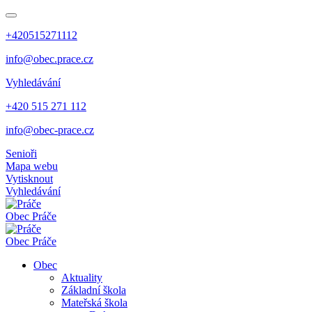
+420515271112
info@obec.prace.cz
Vyhledávání
+420 515 271 112
info@obec-prace.cz
Senioři
Mapa webu
Vytisknout
Vyhledávání
Obec
Práče
Obec
Práče
Obec
Aktuality
Základní škola
Mateřská škola