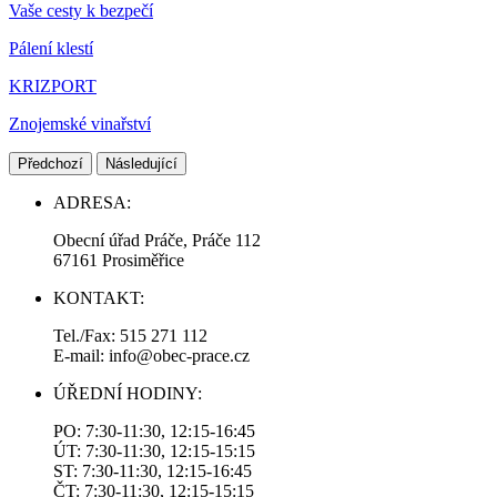
Vaše cesty k bezpečí
Pálení klestí
KRIZPORT
Znojemské vinařství
Předchozí
Následující
ADRESA:
Obecní úřad Práče, Práče 112
67161 Prosiměřice
KONTAKT:
Tel./Fax: 515 271 112
E-mail: info@obec-prace.cz
ÚŘEDNÍ HODINY:
PO: 7:30-11:30, 12:15-16:45
ÚT: 7:30-11:30, 12:15-15:15
ST: 7:30-11:30, 12:15-16:45
ČT: 7:30-11:30, 12:15-15:15