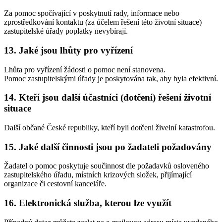
Za pomoc spočívající v poskytnutí rady, informace nebo
zprostředkování kontaktu (za účelem řešení této životní situace)
zastupitelské úřady poplatky nevybírají.
13. Jaké jsou lhůty pro vyřízení
Lhůta pro vyřízení žádosti o pomoc není stanovena.
Pomoc zastupitelskými úřady je poskytována tak, aby byla efektivní.
14. Kteří jsou další účastníci (dotčení) řešení životní
situace
Další občané České republiky, kteří byli dotčeni živelní katastrofou.
15. Jaké další činnosti jsou po žadateli požadovány
Žadatel o pomoc poskytuje součinnost dle požadavků osloveného
zastupitelského úřadu, místních krizových složek, přijímající
organizace či cestovní kanceláře.
16. Elektronická služba, kterou lze využít