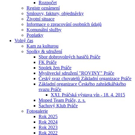
Rozpočet
Registr oznámení
Smlouvy, faktury, objednávky
Životní situace
Informace o zpracování osobních údajů
Komunální služby
Poplatky
Volný čas
Kam za kulturou
Spolky & sdružení
Sbor dobrovolných hasičů Práče
FK Práče
Spolek žen Práče
Myslivecké sdružení "ROVINY" Práče
Český svaz chovatelů Základní organizace Práče
Základní organizace Českého zahrádkářského
svazu Práče
XXI. Práčská výstava vín - 18. 4. 2015
Moped Team Práče, z. s.
Šachový Klub Práče
Fotogalerie
Rok 2025
Rok 2024
Rok 2023
Rok 2022