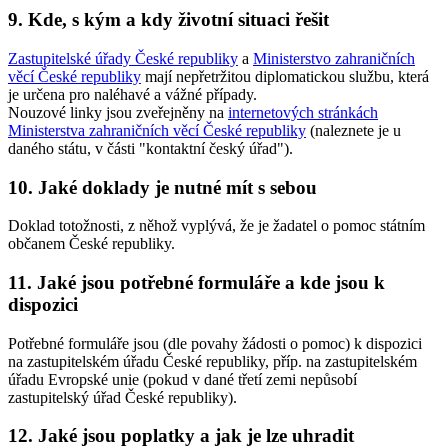
9. Kde, s kým a kdy životní situaci řešit
Zastupitelské úřady České republiky
a
Ministerstvo zahraničních
věcí České republiky
mají nepřetržitou diplomatickou službu, která
je určena pro naléhavé a vážné případy.
Nouzové linky jsou zveřejněny na
internetových stránkách
Ministerstva zahraničních věcí České republiky
(naleznete je u
daného státu, v části "kontaktní český úřad").
10. Jaké doklady je nutné mít s sebou
Doklad totožnosti, z něhož vyplývá, že je žadatel o pomoc státním
občanem České republiky.
11. Jaké jsou potřebné formuláře a kde jsou k
dispozici
Potřebné formuláře jsou (dle povahy žádosti o pomoc) k dispozici
na zastupitelském úřadu České republiky, příp. na zastupitelském
úřadu Evropské unie (pokud v dané třetí zemi nepůsobí
zastupitelský úřad České republiky).
12. Jaké jsou poplatky a jak je lze uhradit