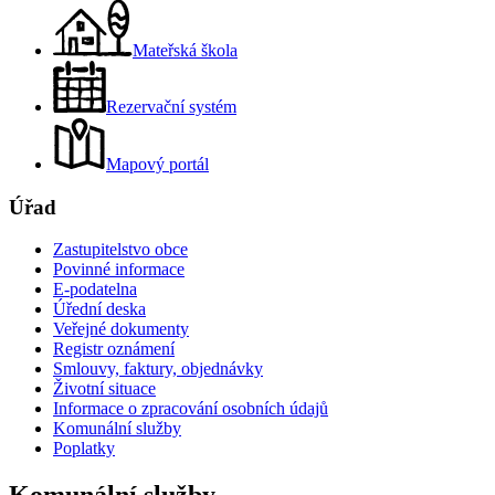
Mateřská škola
Rezervační systém
Mapový portál
Úřad
Zastupitelstvo obce
Povinné informace
E-podatelna
Úřední deska
Veřejné dokumenty
Registr oznámení
Smlouvy, faktury, objednávky
Životní situace
Informace o zpracování osobních údajů
Komunální služby
Poplatky