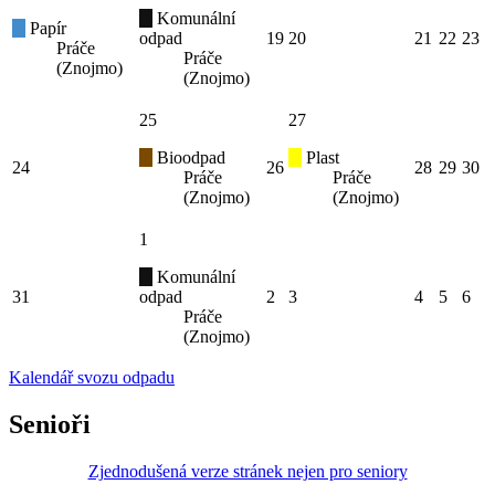
Komunální
Papír
odpad
19
20
21
22
23
Práče
Práče
(Znojmo)
(Znojmo)
25
27
Bioodpad
Plast
24
26
28
29
30
Práče
Práče
(Znojmo)
(Znojmo)
1
Komunální
31
odpad
2
3
4
5
6
Práče
(Znojmo)
Kalendář svozu odpadu
Senioři
Zjednodušená verze stránek nejen pro seniory