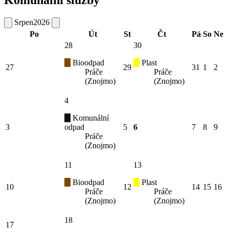
Komunální služby
Srpen
2026
Po
Út
St
Čt
Pá
So
Ne
28
30
Bioodpad
Plast
27
29
31
1
2
Práče
Práče
(Znojmo)
(Znojmo)
4
Komunální
3
odpad
5
6
7
8
9
Práče
(Znojmo)
11
13
Bioodpad
Plast
10
12
14
15
16
Práče
Práče
(Znojmo)
(Znojmo)
18
17