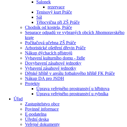
Salonek
rezervace
Tenisový kurt Práče
Sál
Tělocvična při ZŠ Práče
Chodník od kostela, Práče
Separace odpadů ve vybraných obcích Jihomoravského
kraje
Počítačová učebna ZŠ Práče
Arboristické ošetření dřevin Práče
Nákup dýchacích přístrojů
Vybavení kulturního domu - židle
Dovybavení zásahové jednotky
Vybavení zásahové jednotky
Dětské hřiště v areálu fotbalového hřiště FK Práče
Nákup DA pro JSDH
Projekty
Úprava veřejného prostranství u hřbitova
Úprava veřejného prostranství u rybníka
Úřad
Zastupitelstvo obce
Povinné informace
E-podatelna
Úřední deska
Veřejné dokumenty