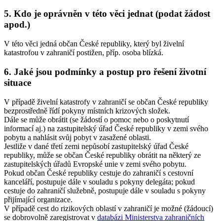
5. Kdo je oprávněn v této věci jednat (podat žádost
apod.)
V této věci jedná občan České republiky, který byl živelní
katastrofou v zahraničí postižen, příp. osoba blízká.
6. Jaké jsou podmínky a postup pro řešení životní
situace
V případě živelní katastrofy v zahraničí se občan České republiky
bezprostředně řídí pokyny místních krizových složek.
Dále se může obrátit (se žádostí o pomoc nebo o poskytnutí
informací aj.) na zastupitelský úřad České republiky v zemi svého
pobytu a nahlásit svůj pobyt v zasažené oblasti.
Jestliže v dané třetí zemi nepůsobí zastupitelský úřad České
republiky, může se občan České republiky obrátit na některý ze
zastupitelských úřadů Evropské unie v zemi svého pobytu.
Pokud občan České republiky cestuje do zahraničí s cestovní
kanceláří, postupuje dále v souladu s pokyny delegáta; pokud
cestuje do zahraničí služebně, postupuje dále v souladu s pokyny
přijímající organizace.
V případě cest do rizikových oblastí v zahraničí je možné (žádoucí)
se dobrovolně zaregistrovat v
databázi Ministerstva zahraničních