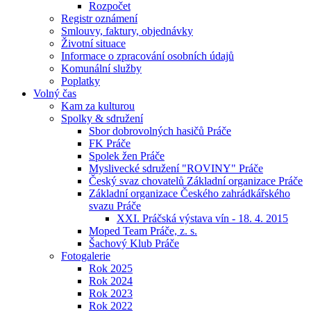
Rozpočet
Registr oznámení
Smlouvy, faktury, objednávky
Životní situace
Informace o zpracování osobních údajů
Komunální služby
Poplatky
Volný čas
Kam za kulturou
Spolky & sdružení
Sbor dobrovolných hasičů Práče
FK Práče
Spolek žen Práče
Myslivecké sdružení "ROVINY" Práče
Český svaz chovatelů Základní organizace Práče
Základní organizace Českého zahrádkářského
svazu Práče
XXI. Práčská výstava vín - 18. 4. 2015
Moped Team Práče, z. s.
Šachový Klub Práče
Fotogalerie
Rok 2025
Rok 2024
Rok 2023
Rok 2022