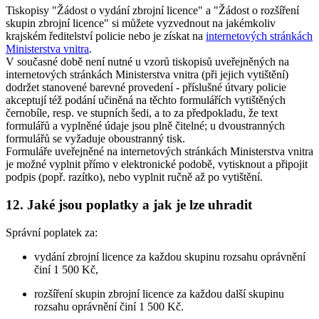
Tiskopisy "Žádost o vydání zbrojní licence" a "Žádost o rozšíření
skupin zbrojní licence" si můžete vyzvednout na jakémkoliv
krajském ředitelství policie nebo je získat na
internetových stránkách
Ministerstva vnitra
.
V současné době není nutné u vzorů tiskopisů uveřejněných na
internetových stránkách Ministerstva vnitra (při jejich vytištění)
dodržet stanovené barevné provedení - příslušné útvary policie
akceptují též podání učiněná na těchto formulářích vytištěných
černobíle, resp. ve stupních šedi, a to za předpokladu, že text
formulářů a vyplněné údaje jsou plně čitelné; u dvoustranných
formulářů se vyžaduje oboustranný tisk.
Formuláře uveřejněné na internetových stránkách Ministerstva vnitra
je možné vyplnit přímo v elektronické podobě, vytisknout a připojit
podpis (popř. razítko), nebo vyplnit ručně až po vytištění.
12. Jaké jsou poplatky a jak je lze uhradit
Správní poplatek za:
vydání zbrojní licence za každou skupinu rozsahu oprávnění
činí 1 500 Kč,
rozšíření skupin zbrojní licence za každou další skupinu
rozsahu oprávnění činí 1 500 Kč.