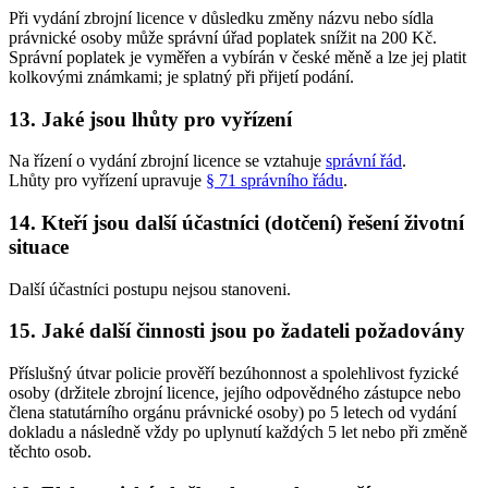
Při vydání zbrojní licence v důsledku změny názvu nebo sídla
právnické osoby může správní úřad poplatek snížit na 200 Kč.
Správní poplatek je vyměřen a vybírán v české měně a lze jej platit
kolkovými známkami; je splatný při přijetí podání.
13. Jaké jsou lhůty pro vyřízení
Na řízení o vydání zbrojní licence se vztahuje
správní řád
.
Lhůty pro vyřízení upravuje
§ 71 správního řádu
.
14. Kteří jsou další účastníci (dotčení) řešení životní
situace
Další účastníci postupu nejsou stanoveni.
15. Jaké další činnosti jsou po žadateli požadovány
Příslušný útvar policie prověří bezúhonnost a spolehlivost fyzické
osoby (držitele zbrojní licence, jejího odpovědného zástupce nebo
člena statutárního orgánu právnické osoby) po 5 letech od vydání
dokladu a následně vždy po uplynutí každých 5 let nebo při změně
těchto osob.