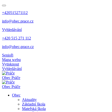
+420515271112
info@obec.prace.cz
Vyhledávání
+420 515 271 112
info@obec-prace.cz
Senioři
Mapa webu
Vytisknout
Vyhledávání
Obec
Práče
Obec
Práče
Obec
Aktuality
Základní škola
Mateřská škola