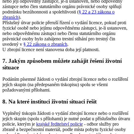
nebo její odpovědný zástupce, je-li ustanoven, nebo odpovědný
zástupce nebo člen statutárního orgánu právnické osoby splňují
podmínku bezúhonnosti a spolehlivosti (
§ 22 a 23 zákona o
zbraních
).
Příslušný útvar policie přeruší řízení o vydání licence, pokud proti
fyzické osobě nebo jejímu odpovědnému zástupci, je-li ustanoven,
nebo odpovědnému zástupci nebo členu statutárního orgánu
právnické osoby bylo zahájeno trestní stíhání pro trestný čin
uvedený v
§ 22 zákona o zbraních
.
U zbrojní licence není stanovena doba její platnosti.
7. Jakým způsobem můžete zahájit řešení životní
situace
Podáním písemné žádosti o vydání zbrojní licence nebo o rozšíření
jejích skupin (na předepsaném tiskopisu) spolu se všemi
požadovanými přílohami.
8. Na které instituci životní situaci řešit
Vyplněný tiskopis žádosti o vydání zbrojní licence nebo o rozšíření
jejích skupin (spolu s přílohami) je nutné podat u příslušného útvaru
policie, kterým je
krajské ředitelství policie
- odbor služby pro
zbraně a bezpečnostní materiál, podle místa pobytu fyzické osoby