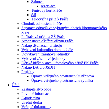
Salonek
rezervace
Tenisový kurt Práče
Sál
Tělocvična při ZŠ Práče
Chodník od kostela, Práče
Separace odpadů ve vybraných obcích Jihomoravského
kraje
Počítačová učebna ZŠ Práče
Arboristické ošetření dřevin Práče
Nákup dýchacích přístrojů
Vybavení kulturního domu - židle
Dovybavení zásahové jednotky
Vybavení zásahové jednotky
Dětské hřiště v areálu fotbalového hřiště FK Práče
Nákup DA pro JSDH
Projekty
Úprava veřejného prostranství u hřbitova
Úprava veřejného prostranství u rybníka
Úřad
Zastupitelstvo obce
Povinné informace
E-podatelna
Úřední deska
Veřejné dokumenty