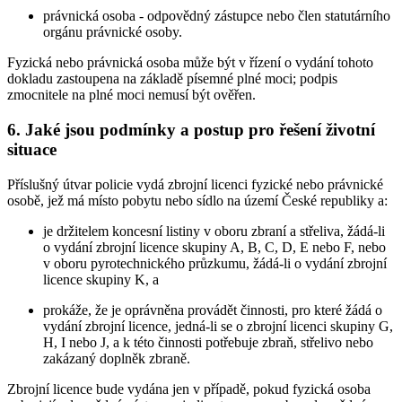
právnická osoba - odpovědný zástupce nebo člen statutárního
orgánu právnické osoby.
Fyzická nebo právnická osoba může být v řízení o vydání tohoto
dokladu zastoupena na základě písemné plné moci; podpis
zmocnitele na plné moci nemusí být ověřen.
6. Jaké jsou podmínky a postup pro řešení životní
situace
Příslušný útvar policie vydá zbrojní licenci fyzické nebo právnické
osobě, jež má místo pobytu nebo sídlo na území České republiky a:
je držitelem koncesní listiny v oboru zbraní a střeliva, žádá-li
o vydání zbrojní licence skupiny A, B, C, D, E nebo F, nebo
v oboru pyrotechnického průzkumu, žádá-li o vydání zbrojní
licence skupiny K, a
prokáže, že je oprávněna provádět činnosti, pro které žádá o
vydání zbrojní licence, jedná-li se o zbrojní licenci skupiny G,
H, I nebo J, a k této činnosti potřebuje zbraň, střelivo nebo
zakázaný doplněk zbraně.
Zbrojní licence bude vydána jen v případě, pokud fyzická osoba