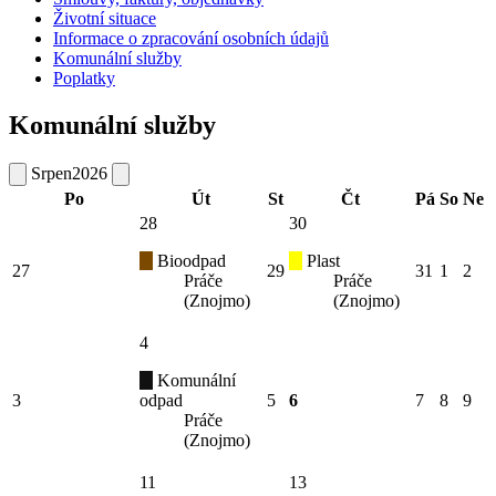
Životní situace
Informace o zpracování osobních údajů
Komunální služby
Poplatky
Komunální služby
Srpen
2026
Po
Út
St
Čt
Pá
So
Ne
28
30
Bioodpad
Plast
27
29
31
1
2
Práče
Práče
(Znojmo)
(Znojmo)
4
Komunální
3
odpad
5
6
7
8
9
Práče
(Znojmo)
11
13