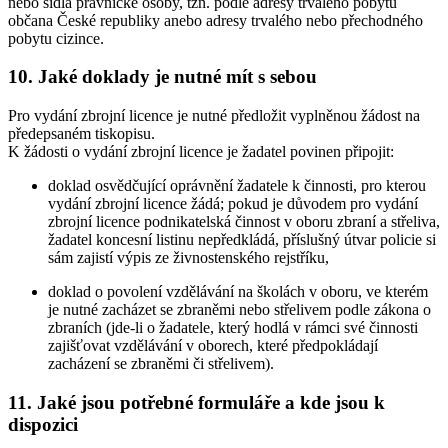
nebo sídla právnické osoby, tzn. podle adresy trvalého pobytu
občana České republiky anebo adresy trvalého nebo přechodného
pobytu cizince.
10. Jaké doklady je nutné mít s sebou
Pro vydání zbrojní licence je nutné předložit vyplněnou žádost na
předepsaném tiskopisu.
K žádosti o vydání zbrojní licence je žadatel povinen připojit:
doklad osvědčující oprávnění žadatele k činnosti, pro kterou
vydání zbrojní licence žádá; pokud je důvodem pro vydání
zbrojní licence podnikatelská činnost v oboru zbraní a střeliva,
žadatel koncesní listinu nepředkládá, příslušný útvar policie si
sám zajistí výpis ze živnostenského rejstříku,
doklad o povolení vzdělávání na školách v oboru, ve kterém
je nutné zacházet se zbraněmi nebo střelivem podle zákona o
zbraních (jde-li o žadatele, který hodlá v rámci své činnosti
zajišťovat vzdělávání v oborech, které předpokládají
zacházení se zbraněmi či střelivem).
11. Jaké jsou potřebné formuláře a kde jsou k
dispozici