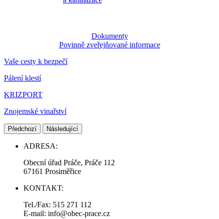
Dokumenty
Povinně zveřejňované informace
Vaše cesty k bezpečí
Pálení klestí
KRIZPORT
Znojemské vinařství
Předchozí
Následující
ADRESA:
Obecní úřad Práče, Práče 112
67161 Prosiměřice
KONTAKT:
Tel./Fax: 515 271 112
E-mail: info@obec-prace.cz