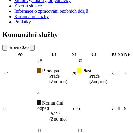
Smlouvy, faktury, objednávky
Životní situace
Informace o zpracování osobních údajů
Komunální služby
Poplatky
Komunální služby
Srpen
2026
Po
Út
St
Čt
Pá
So
Ne
28
30
Bioodpad
Plast
27
29
31
1
2
Práče
Práče
(Znojmo)
(Znojmo)
4
Komunální
3
odpad
5
6
7
8
9
Práče
(Znojmo)
11
13