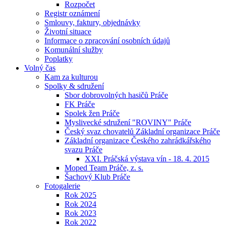
Rozpočet
Registr oznámení
Smlouvy, faktury, objednávky
Životní situace
Informace o zpracování osobních údajů
Komunální služby
Poplatky
Volný čas
Kam za kulturou
Spolky & sdružení
Sbor dobrovolných hasičů Práče
FK Práče
Spolek žen Práče
Myslivecké sdružení "ROVINY" Práče
Český svaz chovatelů Základní organizace Práče
Základní organizace Českého zahrádkářského
svazu Práče
XXI. Práčská výstava vín - 18. 4. 2015
Moped Team Práče, z. s.
Šachový Klub Práče
Fotogalerie
Rok 2025
Rok 2024
Rok 2023
Rok 2022