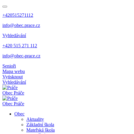
+420515271112
info@obec.prace.cz
Vyhledávání
+420 515 271 112
info@obec-prace.cz
Senioři
Mapa webu
Vytisknout
Vyhledávání
Obec
Práče
Obec
Práče
Obec
Aktuality
Základní škola
Mateřská škola