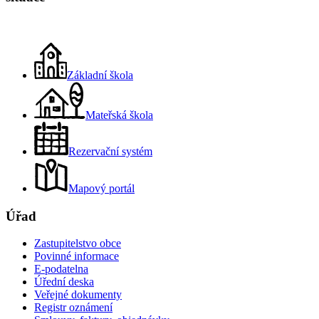
Základní škola
Mateřská škola
Rezervační systém
Mapový portál
Úřad
Zastupitelstvo obce
Povinné informace
E-podatelna
Úřední deska
Veřejné dokumenty
Registr oznámení