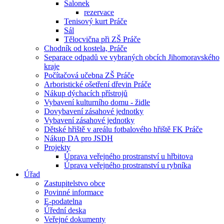
Salonek
rezervace
Tenisový kurt Práče
Sál
Tělocvična při ZŠ Práče
Chodník od kostela, Práče
Separace odpadů ve vybraných obcích Jihomoravského
kraje
Počítačová učebna ZŠ Práče
Arboristické ošetření dřevin Práče
Nákup dýchacích přístrojů
Vybavení kulturního domu - židle
Dovybavení zásahové jednotky
Vybavení zásahové jednotky
Dětské hřiště v areálu fotbalového hřiště FK Práče
Nákup DA pro JSDH
Projekty
Úprava veřejného prostranství u hřbitova
Úprava veřejného prostranství u rybníka
Úřad
Zastupitelstvo obce
Povinné informace
E-podatelna
Úřední deska
Veřejné dokumenty