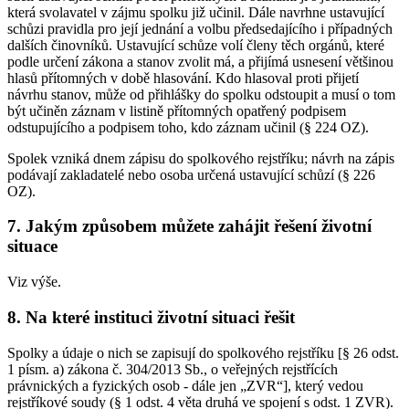
která svolavatel v zájmu spolku již učinil. Dále navrhne ustavující
schůzi pravidla pro její jednání a volbu předsedajícího i případných
dalších činovníků. Ustavující schůze volí členy těch orgánů, které
podle určení zákona a stanov zvolit má, a přijímá usnesení většinou
hlasů přítomných v době hlasování. Kdo hlasoval proti přijetí
návrhu stanov, může od přihlášky do spolku odstoupit a musí o tom
být učiněn záznam v listině přítomných opatřený podpisem
odstupujícího a podpisem toho, kdo záznam učinil (§ 224 OZ).
Spolek vzniká dnem zápisu do spolkového rejstříku; návrh na zápis
podávají zakladatelé nebo osoba určená ustavující schůzí (§ 226
OZ).
7. Jakým způsobem můžete zahájit řešení životní
situace
Viz výše.
8. Na které instituci životní situaci řešit
Spolky a údaje o nich se zapisují do spolkového rejstříku [§ 26 odst.
1 písm. a) zákona č. 304/2013 Sb., o veřejných rejstřících
právnických a fyzických osob - dále jen „ZVR“], který vedou
rejstříkové soudy (§ 1 odst. 4 věta druhá ve spojení s odst. 1 ZVR).