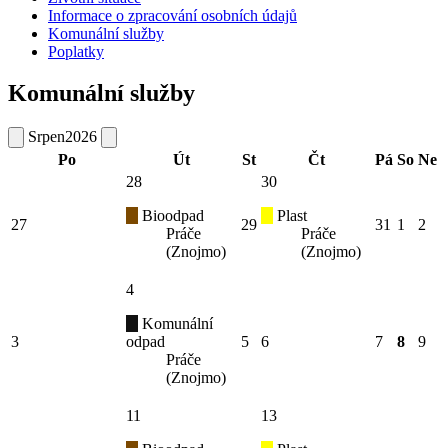
Informace o zpracování osobních údajů
Komunální služby
Poplatky
Komunální služby
Srpen
2026
Po
Út
St
Čt
Pá
So
Ne
28
30
Bioodpad
Plast
27
29
31
1
2
Práče
Práče
(Znojmo)
(Znojmo)
4
Komunální
3
odpad
5
6
7
8
9
Práče
(Znojmo)
11
13