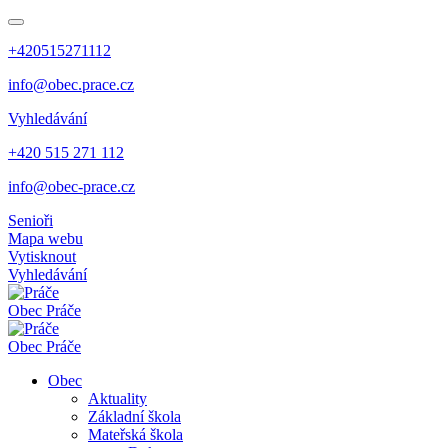
+420515271112
info@obec.prace.cz
Vyhledávání
+420 515 271 112
info@obec-prace.cz
Senioři
Mapa webu
Vytisknout
Vyhledávání
Obec
Práče
Obec
Práče
Obec
Aktuality
Základní škola
Mateřská škola