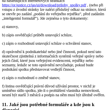
na následujících internetových stránkách
https://or.justice.cz/ias/ui/download/prilohy_spolky.pdf
, (nebo při
vstupu z úvodní stránky lze nalézt příslušný odkaz na stránce, která
se otevře po zadání „podání do veřejného rejstříku“, před zadáním
„inteligentní formulář“). Jde zejména o tyto dokumenty:
a) stanovy,
b) zápis osvědčující průběh ustavující schůze,
c) zápis o rozhodnutí ustavující schůze o schválení stanov,
d) oprávnění k podnikatelské nebo jiné činnosti, pokud není tato
skutečnost zjistitelná z informačních systémů veřejné správy nebo
jejich částí, které jsou veřejnými evidencemi, rejstříky nebo
seznamy, ledaže se toto oprávnění nevyžaduje, pokud bude
podnikání spolku představovat vedlejší činnost,
e) zápis o rozhodnutí o změně stanov,
f) listina osvědčující právní důvod užívání prostor, v nichž je
umístěno sídlo spolku, jde-li o prohlášení vlastníka nemovitosti,
nesmí být starší 3 měsíců a podpis na něm musí být úředně ověřen.
11. Jaké jsou potřebné formuláře a kde jsou k
dispozici