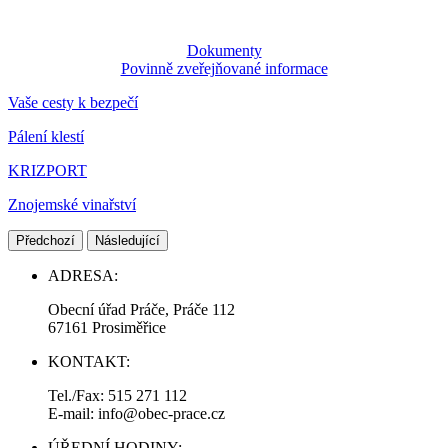
Dokumenty
Povinně zveřejňované informace
Vaše cesty k bezpečí
Pálení klestí
KRIZPORT
Znojemské vinařství
Předchozí
Následující
ADRESA:
Obecní úřad Práče, Práče 112
67161 Prosiměřice
KONTAKT:
Tel./Fax: 515 271 112
E-mail: info@obec-prace.cz
ÚŘEDNÍ HODINY: