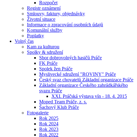
Rozpočet
Registr oznámení
Smlouvy, faktury, objednávky
Životní situace
Informace o zpracování osobních údajů
Komunální služby
Poplatky
Volný čas
Kam za kulturou
Spolky & sdružení
Sbor dobrovolných hasičů Práče
FK Práče
Spolek žen Práče
Myslivecké sdružení "ROVINY" Práče
Český svaz chovatelů Základní organizace Práče
Základní organizace Českého zahrádkářského
svazu Práče
XXI. Práčská výstava vín - 18. 4. 2015
Moped Team Práče, z. s.
Šachový Klub Práče
Fotogalerie
Rok 2025
Rok 2024
Rok 2023
Rok 2022