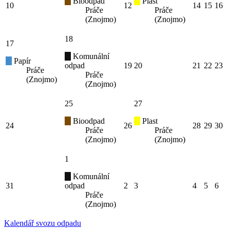
Bioodpad
Plast
10
12
14
15
16
Práče
Práče
(Znojmo)
(Znojmo)
18
17
Komunální
Papír
odpad
19
20
21
22
23
Práče
Práče
(Znojmo)
(Znojmo)
25
27
Bioodpad
Plast
24
26
28
29
30
Práče
Práče
(Znojmo)
(Znojmo)
1
Komunální
31
odpad
2
3
4
5
6
Práče
(Znojmo)
Kalendář svozu odpadu