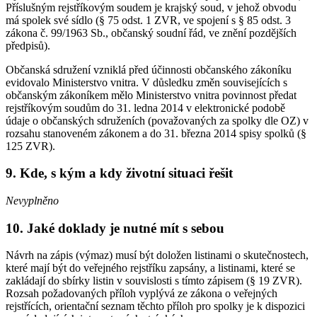
Příslušným rejstříkovým soudem je krajský soud, v jehož obvodu
má spolek své sídlo (§ 75 odst. 1 ZVR, ve spojení s § 85 odst. 3
zákona č. 99/1963 Sb., občanský soudní řád, ve znění pozdějších
předpisů).
Občanská sdružení vzniklá před účinnosti občanského zákoníku
evidovalo Ministerstvo vnitra. V důsledku změn souvisejících s
občanským zákoníkem mělo Ministerstvo vnitra povinnost předat
rejstříkovým soudům do 31. ledna 2014 v elektronické podobě
údaje o občanských sdruženích (považovaných za spolky dle OZ) v
rozsahu stanoveném zákonem a do 31. března 2014 spisy spolků (§
125 ZVR).
9. Kde, s kým a kdy životní situaci řešit
Nevyplněno
10. Jaké doklady je nutné mít s sebou
Návrh na zápis (výmaz) musí být doložen listinami o skutečnostech,
které mají být do veřejného rejstříku zapsány, a listinami, které se
zakládají do sbírky listin v souvislosti s tímto zápisem (§ 19 ZVR).
Rozsah požadovaných příloh vyplývá ze zákona o veřejných
rejstřících, orientační seznam těchto příloh pro spolky je k dispozici