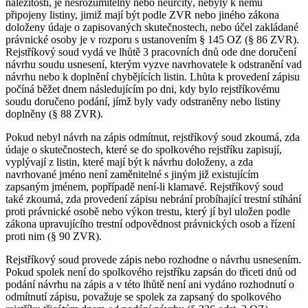
náležitosti, je nesrozumitelný nebo neurčitý, nebyly k němu
připojeny listiny, jimiž mají být podle ZVR nebo jiného zákona
doloženy údaje o zapisovaných skutečnostech, nebo účel zakládané
právnické osoby je v rozporu s ustanovením § 145 OZ (§ 86 ZVR).
Rejstříkový soud vydá ve lhůtě 3 pracovních dnů ode dne doručení
návrhu soudu usnesení, kterým vyzve navrhovatele k odstranění vad
návrhu nebo k doplnění chybějících listin. Lhůta k provedení zápisu
počíná běžet dnem následujícím po dni, kdy bylo rejstříkovému
soudu doručeno podání, jímž byly vady odstraněny nebo listiny
doplněny (§ 88 ZVR).
Pokud nebyl návrh na zápis odmítnut, rejstříkový soud zkoumá, zda
údaje o skutečnostech, které se do spolkového rejstříku zapisují,
vyplývají z listin, které mají být k návrhu doloženy, a zda
navrhované jméno není zaměnitelné s jiným již existujícím
zapsaným jménem, popřípadě není-li klamavé. Rejstříkový soud
také zkoumá, zda provedení zápisu nebrání probíhající trestní stíhání
proti právnické osobě nebo výkon trestu, který jí byl uložen podle
zákona upravujícího trestní odpovědnost právnických osob a řízení
proti nim (§ 90 ZVR).
Rejstříkový soud provede zápis nebo rozhodne o návrhu usnesením.
Pokud spolek není do spolkového rejstříku zapsán do třiceti dnů od
podání návrhu na zápis a v této lhůtě není ani vydáno rozhodnutí o
odmítnutí zápisu, považuje se spolek za zapsaný do spolkového