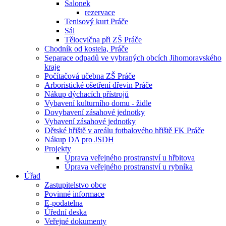
Salonek
rezervace
Tenisový kurt Práče
Sál
Tělocvična při ZŠ Práče
Chodník od kostela, Práče
Separace odpadů ve vybraných obcích Jihomoravského
kraje
Počítačová učebna ZŠ Práče
Arboristické ošetření dřevin Práče
Nákup dýchacích přístrojů
Vybavení kulturního domu - židle
Dovybavení zásahové jednotky
Vybavení zásahové jednotky
Dětské hřiště v areálu fotbalového hřiště FK Práče
Nákup DA pro JSDH
Projekty
Úprava veřejného prostranství u hřbitova
Úprava veřejného prostranství u rybníka
Úřad
Zastupitelstvo obce
Povinné informace
E-podatelna
Úřední deska
Veřejné dokumenty