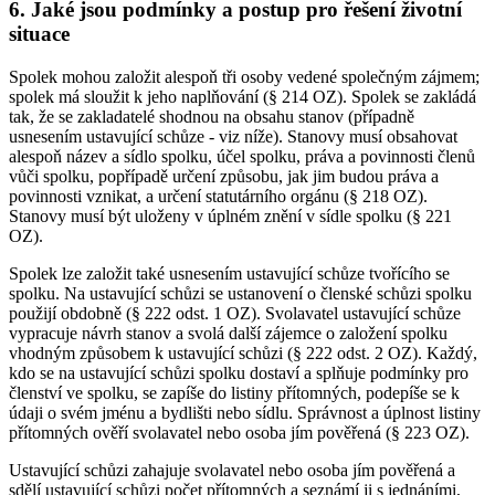
6. Jaké jsou podmínky a postup pro řešení životní
situace
Spolek mohou založit alespoň tři osoby vedené společným zájmem;
spolek má sloužit k jeho naplňování (§ 214 OZ). Spolek se zakládá
tak, že se zakladatelé shodnou na obsahu stanov (případně
usnesením ustavující schůze - viz níže). Stanovy musí obsahovat
alespoň název a sídlo spolku, účel spolku, práva a povinnosti členů
vůči spolku, popřípadě určení způsobu, jak jim budou práva a
povinnosti vznikat, a určení statutárního orgánu (§ 218 OZ).
Stanovy musí být uloženy v úplném znění v sídle spolku (§ 221
OZ).
Spolek lze založit také usnesením ustavující schůze tvořícího se
spolku. Na ustavující schůzi se ustanovení o členské schůzi spolku
použijí obdobně (§ 222 odst. 1 OZ). Svolavatel ustavující schůze
vypracuje návrh stanov a svolá další zájemce o založení spolku
vhodným způsobem k ustavující schůzi (§ 222 odst. 2 OZ). Každý,
kdo se na ustavující schůzi spolku dostaví a splňuje podmínky pro
členství ve spolku, se zapíše do listiny přítomných, podepíše se k
údaji o svém jménu a bydlišti nebo sídlu. Správnost a úplnost listiny
přítomných ověří svolavatel nebo osoba jím pověřená (§ 223 OZ).
Ustavující schůzi zahajuje svolavatel nebo osoba jím pověřená a
sdělí ustavující schůzi počet přítomných a seznámí ji s jednáními,