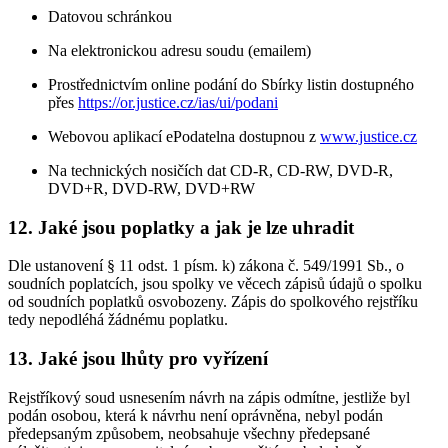
Datovou schránkou
Na elektronickou adresu soudu (emailem)
Prostřednictvím online podání do Sbírky listin dostupného
přes
https://or.justice.cz/ias/ui/podani
Webovou aplikací ePodatelna dostupnou z
www.justice.cz
Na technických nosičích dat CD-R, CD-RW, DVD-R,
DVD+R, DVD-RW, DVD+RW
12. Jaké jsou poplatky a jak je lze uhradit
Dle ustanovení § 11 odst. 1 písm. k) zákona č. 549/1991 Sb., o
soudních poplatcích, jsou spolky ve věcech zápisů údajů o spolku
od soudních poplatků osvobozeny. Zápis do spolkového rejstříku
tedy nepodléhá žádnému poplatku.
13. Jaké jsou lhůty pro vyřízení
Rejstříkový soud usnesením návrh na zápis odmítne, jestliže byl
podán osobou, která k návrhu není oprávněna, nebyl podán
předepsaným způsobem, neobsahuje všechny předepsané