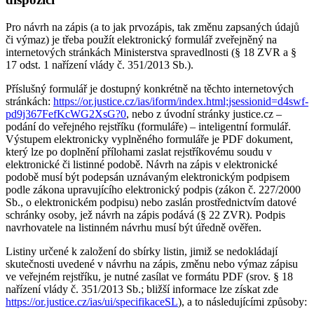
Pro návrh na zápis (a to jak prvozápis, tak změnu zapsaných údajů
či výmaz) je třeba použít elektronický formulář zveřejněný na
internetových stránkách Ministerstva spravedlnosti (§ 18 ZVR a §
17 odst. 1 nařízení vlády č. 351/2013 Sb.).
Příslušný formulář je dostupný konkrétně na těchto internetových
stránkách:
https://or.justice.cz/ias/iform/index.html;jsessionid=d4swf-
pd9j367FefKcWG2XsG?0
, nebo z úvodní stránky justice.cz –
podání do veřejného rejstříku (formuláře) – inteligentní formulář.
Výstupem elektronicky vyplněného formuláře je PDF dokument,
který lze po doplnění přílohami zaslat rejstříkovému soudu v
elektronické či listinné podobě. Návrh na zápis v elektronické
podobě musí být podepsán uznávaným elektronickým podpisem
podle zákona upravujícího elektronický podpis (zákon č. 227/2000
Sb., o elektronickém podpisu) nebo zaslán prostřednictvím datové
schránky osoby, jež návrh na zápis podává (§ 22 ZVR). Podpis
navrhovatele na listinném návrhu musí být úředně ověřen.
Listiny určené k založení do sbírky listin, jimiž se nedokládají
skutečnosti uvedené v návrhu na zápis, změnu nebo výmaz zápisu
ve veřejném rejstříku, je nutné zasílat ve formátu PDF (srov. § 18
nařízení vlády č. 351/2013 Sb.; bližší informace lze získat zde
https://or.justice.cz/ias/ui/specifikaceSL
), a to následujícími způsoby: