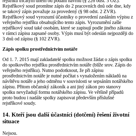
rejstříku třicátým dnem od podání návrhu (§ 226 odst. 3 OZ).
Rejstříkový soud promítne zápis do 2 pracovních dnů ode dne, kdy
se takový zápis považuje za provedený (§ 98 odst. 2 ZVR).
Rejstříkový soud vyrozumí účastníky o provedení zasláním výpisu z
veřejného rejstříku obsahujícího tento zápis. Vyrozumění zašle
rejstříkový soud také osobám, které se zapisují podle jiného zákona
v rámci zápisu zapsané osoby. Výpis musí být odeslán nejpozději do
3 dnů od zápisu (§ 102 ZVR).
Zápis spolku prostřednictvím notáře
Od 1. 7. 2015 mají zakladatelé spolku možnost žádat o zápis spolku
do spolkového rejstříku prostřednictvím notáře (blíže srov. Zápis do
veřejného rejstříku). Nutno podotknout, že při zápisu
prostřednictvím notáře je nutné počítat s vynaložením nákladů na
návštěvu notáře a jeho odměnu v souvislosti se sepsáním notářského
zápisu. Přitom občanský zákoník a ani jiný zákon pro stanovy
spolku nevyžadují formu notářského zápisu. Ve většině případů
proto budou i nadále spolky zapisovat především příslušné
rejstříkové soudy.
14. Kteří jsou další účastníci (dotčení) řešení životní
situace
Nejsou.