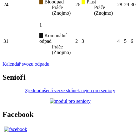
Bioodpad
Plast
24
26
28
29
30
Práče
Práče
(Znojmo)
(Znojmo)
1
Komunální
31
odpad
2
3
4
5
6
Práče
(Znojmo)
Kalendář svozu odpadu
Senioři
Zjednodušená verze stránek nejen pro seniory
Facebook