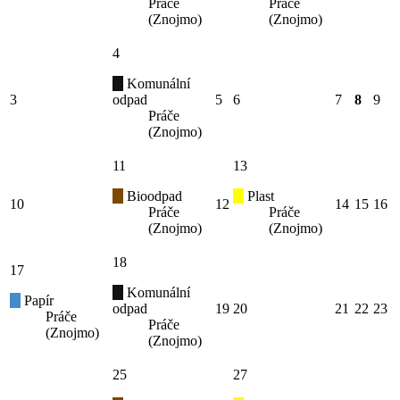
Práče
Práče
(Znojmo)
(Znojmo)
4
Komunální
3
odpad
5
6
7
8
9
Práče
(Znojmo)
11
13
Bioodpad
Plast
10
12
14
15
16
Práče
Práče
(Znojmo)
(Znojmo)
18
17
Komunální
Papír
odpad
19
20
21
22
23
Práče
Práče
(Znojmo)
(Znojmo)
25
27