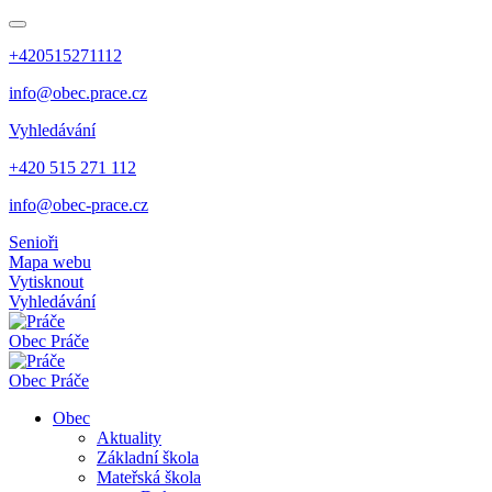
+420515271112
info@obec.prace.cz
Vyhledávání
+420 515 271 112
info@obec-prace.cz
Senioři
Mapa webu
Vytisknout
Vyhledávání
Obec
Práče
Obec
Práče
Obec
Aktuality
Základní škola
Mateřská škola