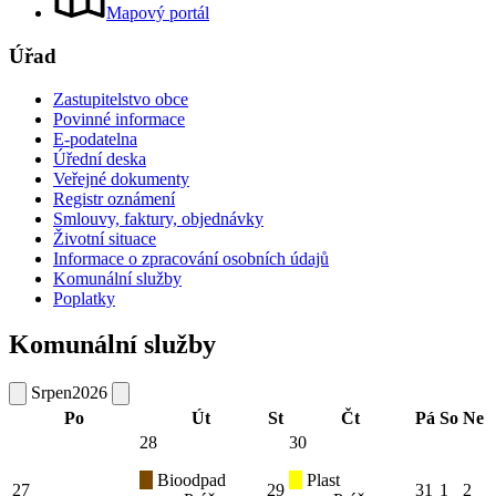
Mapový portál
Úřad
Zastupitelstvo obce
Povinné informace
E-podatelna
Úřední deska
Veřejné dokumenty
Registr oznámení
Smlouvy, faktury, objednávky
Životní situace
Informace o zpracování osobních údajů
Komunální služby
Poplatky
Komunální služby
Srpen
2026
Po
Út
St
Čt
Pá
So
Ne
28
30
Bioodpad
Plast
27
29
31
1
2