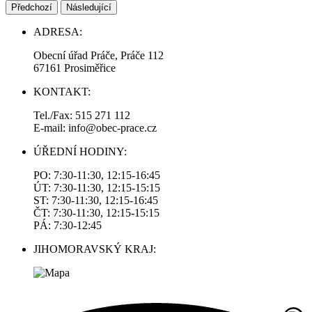
Předchozí
Následující
ADRESA:
Obecní úřad Práče, Práče 112
67161 Prosiměřice
KONTAKT:
Tel./Fax: 515 271 112
E-mail: info@obec-prace.cz
ÚŘEDNÍ HODINY:
PO: 7:30-11:30, 12:15-16:45
ÚT: 7:30-11:30, 12:15-15:15
ST: 7:30-11:30, 12:15-16:45
ČT: 7:30-11:30, 12:15-15:15
PÁ: 7:30-12:45
JIHOMORAVSKÝ KRAJ: