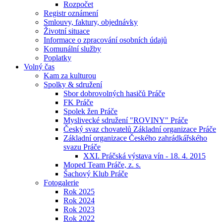
Rozpočet
Registr oznámení
Smlouvy, faktury, objednávky
Životní situace
Informace o zpracování osobních údajů
Komunální služby
Poplatky
Volný čas
Kam za kulturou
Spolky & sdružení
Sbor dobrovolných hasičů Práče
FK Práče
Spolek žen Práče
Myslivecké sdružení "ROVINY" Práče
Český svaz chovatelů Základní organizace Práče
Základní organizace Českého zahrádkářského
svazu Práče
XXI. Práčská výstava vín - 18. 4. 2015
Moped Team Práče, z. s.
Šachový Klub Práče
Fotogalerie
Rok 2025
Rok 2024
Rok 2023
Rok 2022