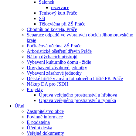
Salonek
rezervace
Tenisový kurt Práče
Sál
Tělocvična při ZŠ Práče
Chodník od kostela, Práče
Separace odpadů ve vybraných obcích Jihomoravského
kraje
Počítačová učebna ZŠ Práče
Arboristické ošetření dřevin Práče
Nákup dýchacích přístrojů
Vybavení kulturního domu - židle
Dovybavení zásahové jednotky
Vybavení zásahové jednotky
Dětské hřiště v areálu fotbalového hřiště FK Práče
Nákup DA pro JSDH
Projekty
Úprava veřejného prostranství u hřbitova
Úprava veřejného prostranství u rybníka
Úřad
Zastupitelstvo obce
Povinné informace
E-podatelna
Úřední deska
Veřejné dokumenty