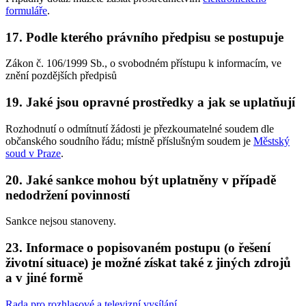
formuláře
.
17. Podle kterého právního předpisu se postupuje
Zákon č. 106/1999 Sb., o svobodném přístupu k informacím, ve
znění pozdějších předpisů
19. Jaké jsou opravné prostředky a jak se uplatňují
Rozhodnutí o odmítnutí žádosti je přezkoumatelné soudem dle
občanského soudního řádu; místně příslušným soudem je
Městský
soud v Praze
.
20. Jaké sankce mohou být uplatněny v případě
nedodržení povinností
Sankce nejsou stanoveny.
23. Informace o popisovaném postupu (o řešení
životní situace) je možné získat také z jiných zdrojů
a v jiné formě
Rada pro rozhlasové a televizní vysílání