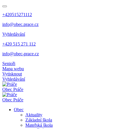
+420515271112
info@obec.prace.cz
Vyhledávání
+420 515 271 112
info@obec-prace.cz
Senioři
Mapa webu
Vytisknout
Vyhledávání
Obec
Práče
Obec
Práče
Obec
Aktuality
Základní škola
Mateřská škola