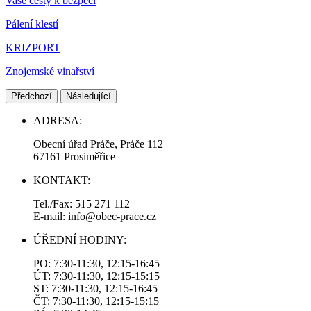
Vaše cesty k bezpečí
Pálení klestí
KRIZPORT
Znojemské vinařství
Předchozí
Následující
ADRESA:
Obecní úřad Práče, Práče 112
67161 Prosiměřice
KONTAKT:
Tel./Fax: 515 271 112
E-mail: info@obec-prace.cz
ÚŘEDNÍ HODINY:
PO: 7:30-11:30, 12:15-16:45
ÚT: 7:30-11:30, 12:15-15:15
ST: 7:30-11:30, 12:15-16:45
ČT: 7:30-11:30, 12:15-15:15