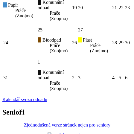
Komunální
Papír
odpad
19
20
21
22
23
Práče
Práče
(Znojmo)
(Znojmo)
25
27
Bioodpad
Plast
24
26
28
29
30
Práče
Práče
(Znojmo)
(Znojmo)
1
Komunální
31
odpad
2
3
4
5
6
Práče
(Znojmo)
Kalendář svozu odpadu
Senioři
Zjednodušená verze stránek nejen pro seniory