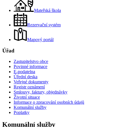
Mateřská škola
Rezervační systém
Mapový portál
Úřad
Zastupitelstvo obce
Povinné informace
E-podatelna
Úřední deska
Veřejné dokumenty
Registr oznámení
Smlouvy, faktury, objednávky
Životní situace
Informace o zpracování osobních údajů
Komunální služby
Poplatky
Komunální služby