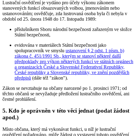
Lustrační osvědčení je vydáno pro účely výkonu zákonem
stanovených funkcí obsazovaných volbou, jmenováním nebo
ustanovováním; osvědčuje, zda lustrovaná osoba byla či nebyla v
období od 25. února 1948 do 17. listopadu 1989:
příslušníkem Sboru národní bezpečnosti zařazeným ve složce
Státní bezpečnosti,
evidována v materiálech Státní bezpečnosti jako
spolupracovník ve smyslu
ustanovení § 2 odst. 1 písm. b)
zákona č. 451/1991 Sb., kterým se stanoví některé další
předpoklady pro výkon některých funkcí ve státních orgánech
a organizacích České a Slovenské Federativní Republiky,
České republiky a Slovenské republiky, ve znění pozdějších
předpisů
(dále též "zákon").
Zákon se nevztahuje na občany narozené po 1. prosinci 1971; od
těchto občanů se nevyžaduje předložení lustračního osvědčení, ani
čestné prohlášení.
5. Kdo je oprávněn v této věci jednat (podat žádost
apod.)
Místo občana, který má vykonávat funkci, u níž je lustrační
osvědčení požadováno, může žádost o vystavení tohoto osvědčení