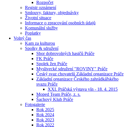
Rozpočet
Registr oznámení
Smlouvy, faktury, objednávky
Životní situace
Informace o zpracování osobních údajů
Komunální služby
Poplatky
Volný čas
Kam za kulturou
Spolky & sdružení
Sbor dobrovolných hasičů Práče
FK Práče
Spolek žen Práče
Myslivecké sdružení "ROVINY" Práče
Český svaz chovatelů Základní organizace Práče
Základní organizace Českého zahrádkářského
svazu Práče
XXI. Práčská výstava vín - 18. 4. 2015
Moped Team Práče, z. s.
Šachový Klub Práče
Fotogalerie
Rok 2025
Rok 2024
Rok 2023
Rok 2022