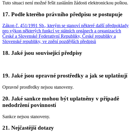
Tuto situaci není možné řešit zasláním žádosti elektronickou poštou.
17. Podle kterého právního předpisu se postupuje
Zákon č. 451/1991 Sb., kterým se stanoví některé další předpoklady
pro výkon některých funkcí ve státních orgánech a organizacích
České a Slovenské Federativní Republiky, České republiky a
Slovenské republiky, ve znění pozdějších předpisů
18. Jaké jsou související předpisy
19. Jaké jsou opravné prostředky a jak se uplatňují
Opravné prostředky nejsou stanoveny.
20. Jaké sankce mohou být uplatněny v případě
nedodržení povinností
Sankce nejsou stanoveny.
21. Nejčastější dotazy