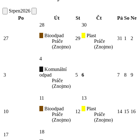
Srpen
2026
Po
Út
St
Čt
Pá
So
Ne
28
30
Bioodpad
Plast
27
29
31
1
2
Práče
Práče
(Znojmo)
(Znojmo)
4
Komunální
3
odpad
5
6
7
8
9
Práče
(Znojmo)
11
13
Bioodpad
Plast
10
12
14
15
16
Práče
Práče
(Znojmo)
(Znojmo)
18
17