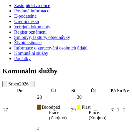
Zastupitelstvo obce
Povinné informace
E-podatelna
Úřední deska
Veřejné dokumenty
Registr oznámení
Smlouvy, faktury, objednávky
Životní situace
Informace o zpracování osobních údajů
Komunální služby
Poplatky
Komunální služby
Srpen
2026
Po
Út
St
Čt
Pá
So
Ne
28
30
Bioodpad
Plast
27
29
31
1
2
Práče
Práče
(Znojmo)
(Znojmo)
4