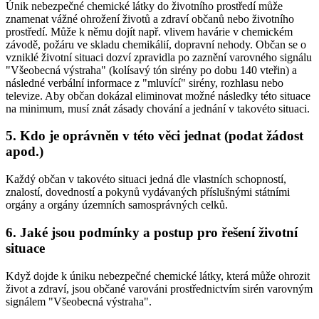
Únik nebezpečné chemické látky do životního prostředí může
znamenat vážné ohrožení životů a zdraví občanů nebo životního
prostředí. Může k němu dojít např. vlivem havárie v chemickém
závodě, požáru ve skladu chemikálií, dopravní nehody. Občan se o
vzniklé životní situaci dozví zpravidla po zaznění varovného signálu
"Všeobecná výstraha" (kolísavý tón sirény po dobu 140 vteřin) a
následné verbální informace z "mluvící" sirény, rozhlasu nebo
televize. Aby občan dokázal eliminovat možné následky této situace
na minimum, musí znát zásady chování a jednání v takovéto situaci.
5. Kdo je oprávněn v této věci jednat (podat žádost
apod.)
Každý občan v takovéto situaci jedná dle vlastních schopností,
znalostí, dovedností a pokynů vydávaných příslušnými státními
orgány a orgány územních samosprávných celků.
6. Jaké jsou podmínky a postup pro řešení životní
situace
Když dojde k úniku nebezpečné chemické látky, která může ohrozit
život a zdraví, jsou občané varováni prostřednictvím sirén varovným
signálem "Všeobecná výstraha".