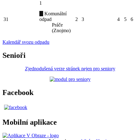
1
Komunální
31
odpad
2
3
4
5
6
Práče
(Znojmo)
Kalendář svozu odpadu
Senioři
Zjednodušená verze stránek nejen pro seniory
Facebook
Mobilní aplikace