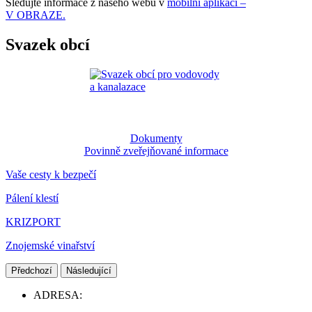
Sledujte informace z našeho webu v
mobilní aplikaci –
V OBRAZE.
Svazek obcí
Dokumenty
Povinně zveřejňované informace
Vaše cesty k bezpečí
Pálení klestí
KRIZPORT
Znojemské vinařství
Předchozí
Následující
ADRESA: