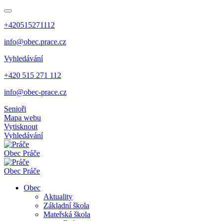
+420515271112
info@obec.prace.cz
Vyhledávání
+420 515 271 112
info@obec-prace.cz
Senioři
Mapa webu
Vytisknout
Vyhledávání
Obec
Práče
Obec
Práče
Obec
Aktuality
Základní škola
Mateřská škola