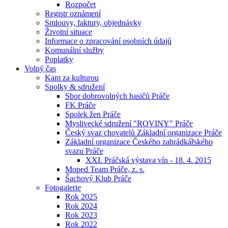
Rozpočet
Registr oznámení
Smlouvy, faktury, objednávky
Životní situace
Informace o zpracování osobních údajů
Komunální služby
Poplatky
Volný čas
Kam za kulturou
Spolky & sdružení
Sbor dobrovolných hasičů Práče
FK Práče
Spolek žen Práče
Myslivecké sdružení "ROVINY" Práče
Český svaz chovatelů Základní organizace Práče
Základní organizace Českého zahrádkářského
svazu Práče
XXI. Práčská výstava vín - 18. 4. 2015
Moped Team Práče, z. s.
Šachový Klub Práče
Fotogalerie
Rok 2025
Rok 2024
Rok 2023
Rok 2022