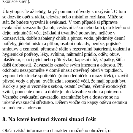
zkoušce sirén).
Úkryt opusťte až tehdy, když pominou důvody k ukrývání. O tom
se dozvíte opět z rádia, televize nebo místního rozhlasu. Může se
stát, že budete vyzváni k evakuaci. V tom případě si připravte
evakuační zavazadlo (batoh, cestovní tašku nebo kufr), do kterého si
dejte nejnutnější věci (základní trvanlivé potraviny, nejlépe v
konzervách, dobře zabalený chléb a pitnou vodu, předměty denní
potřeby, jídelní misku a příbor, osobní doklady, peníze, pojistné
smlouvy a cennosti, přenosné rádio s rezervními bateriemi, toaletní a
hygienické potřeby, léky, svítilnu, náhradní prádlo, oděv, obuv,
pláštěnku, spací pytel nebo přikrývku, kapesní nůž, zápalky, šití a
další drobnosti). Zavazadlo označte svým jménem a adresou. Při
odchodu nezapomeňte v domě uhasit otevřený oheň v topidlech,
vypnout elektrické spotřebiče (mimo ledniček a mrazniček), uzavřít
přívod vody a plynu, ověřit zda i sousedé vědí, že mají opustit byt.
Kočky a psy si vezměte s sebou, ostatní zvířata, včetně exotických
zvířat, ponechte doma a dobře je předzásobte vodou a potravou.
Vezměte evakuační zavazadlo, uzamkněte byt a dostavte se na
určené evakuační středisko. Dětem vložte do kapsy oděvu cedulku
se jménem a adresou.
8. Na které instituci životní situaci řešit
Občan získá informace o charakteru možného ohrožení, o