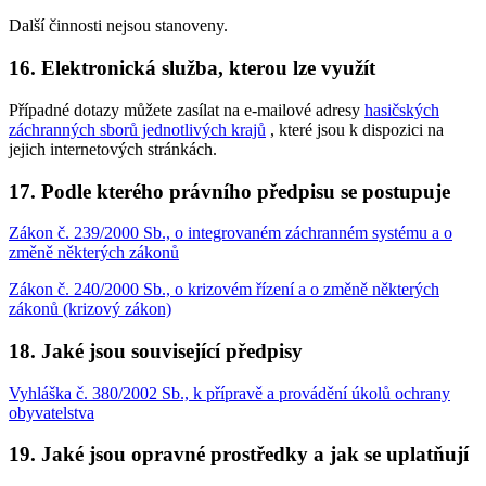
Další činnosti nejsou stanoveny.
16. Elektronická služba, kterou lze využít
Případné dotazy můžete zasílat na e-mailové adresy
hasičských
záchranných sborů jednotlivých krajů
, které jsou k dispozici na
jejich internetových stránkách.
17. Podle kterého právního předpisu se postupuje
Zákon č. 239/2000 Sb., o integrovaném záchranném systému a o
změně některých zákonů
Zákon č. 240/2000 Sb., o krizovém řízení a o změně některých
zákonů (krizový zákon)
18. Jaké jsou související předpisy
Vyhláška č. 380/2002 Sb., k přípravě a provádění úkolů ochrany
obyvatelstva
19. Jaké jsou opravné prostředky a jak se uplatňují