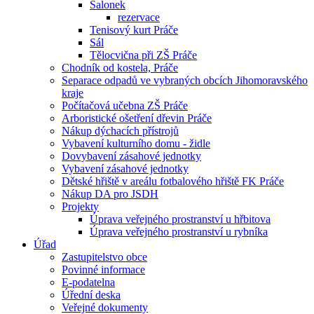
Salonek
rezervace
Tenisový kurt Práče
Sál
Tělocvična při ZŠ Práče
Chodník od kostela, Práče
Separace odpadů ve vybraných obcích Jihomoravského
kraje
Počítačová učebna ZŠ Práče
Arboristické ošetření dřevin Práče
Nákup dýchacích přístrojů
Vybavení kulturního domu - židle
Dovybavení zásahové jednotky
Vybavení zásahové jednotky
Dětské hřiště v areálu fotbalového hřiště FK Práče
Nákup DA pro JSDH
Projekty
Úprava veřejného prostranství u hřbitova
Úprava veřejného prostranství u rybníka
Úřad
Zastupitelstvo obce
Povinné informace
E-podatelna
Úřední deska
Veřejné dokumenty