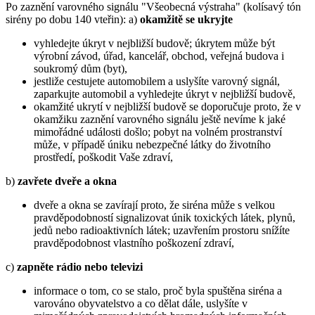
Po zaznění varovného signálu "Všeobecná výstraha" (kolísavý tón
sirény po dobu 140 vteřin): a)
okamžitě se ukryjte
vyhledejte úkryt v nejbližší budově; úkrytem může být
výrobní závod, úřad, kancelář, obchod, veřejná budova i
soukromý dům (byt),
jestliže cestujete automobilem a uslyšíte varovný signál,
zaparkujte automobil a vyhledejte úkryt v nejbližší budově,
okamžité ukrytí v nejbližší budově se doporučuje proto, že v
okamžiku zaznění varovného signálu ještě nevíme k jaké
mimořádné události došlo; pobyt na volném prostranství
může, v případě úniku nebezpečné látky do životního
prostředí, poškodit Vaše zdraví,
b)
zavřete dveře a okna
dveře a okna se zavírají proto, že siréna může s velkou
pravděpodobností signalizovat únik toxických látek, plynů,
jedů nebo radioaktivních látek; uzavřením prostoru snížíte
pravděpodobnost vlastního poškození zdraví,
c)
zapněte rádio nebo televizi
informace o tom, co se stalo, proč byla spuštěna siréna a
varováno obyvatelstvo a co dělat dále, uslyšíte v