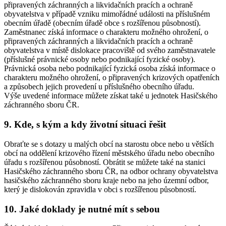
připravených záchranných a likvidačních pracích a ochraně
obyvatelstva v případě vzniku mimořádné události na příslušném
obecním úřadě (obecním úřadě obce s rozšířenou působností).
Zaměstnanec získá informace o charakteru možného ohrožení, o
připravených záchranných a likvidačních pracích a ochraně
obyvatelstva v místě dislokace pracoviště od svého zaměstnavatele
(příslušné právnické osoby nebo podnikající fyzické osoby).
Právnická osoba nebo podnikající fyzická osoba získá informace o
charakteru možného ohrožení, o připravených krizových opatřeních
a způsobech jejich provedení u příslušného obecního úřadu.
Výše uvedené informace můžete získat také u jednotek Hasičského
záchranného sboru ČR.
9. Kde, s kým a kdy životní situaci řešit
Obraťte se s dotazy u malých obcí na starostu obce nebo u větších
obcí na oddělení krizového řízení městského úřadu nebo obecního
úřadu s rozšířenou působností. Obrátit se můžete také na stanici
Hasičského záchranného sboru ČR, na odbor ochrany obyvatelstva
hasičského záchranného sboru kraje nebo na jeho územní odbor,
který je dislokován zpravidla v obci s rozšířenou působností.
10. Jaké doklady je nutné mít s sebou