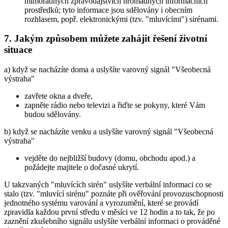
mimořádných zpravodajstvích hromadných informačních
prostředků; tyto informace jsou sdělovány i obecním
rozhlasem, popř. elektronickými (tzv. "mluvícími") sirénami.
7. Jakým způsobem můžete zahájit řešení životní
situace
a) když se nacházíte doma a uslyšíte varovný signál "Všeobecná
výstraha"
zavřete okna a dveře,
zapněte rádio nebo televizi a řiďte se pokyny, které Vám
budou sdělovány.
b) když se nacházíte venku a uslyšíte varovný signál "Všeobecná
výstraha"
vejděte do nejbližší budovy (domu, obchodu apod.) a
požádejte majitele o dočasné ukrytí.
U takzvaných "mluvících sirén" uslyšíte verbální informaci co se
stalo (tzv. "mluvící sirénu" poznáte při ověřování provozuschopnosti
jednotného systému varování a vyrozumění, které se provádí
zpravidla každou první středu v měsíci ve 12 hodin a to tak, že po
zaznění zkušebního signálu uslyšíte verbální informaci o prováděné