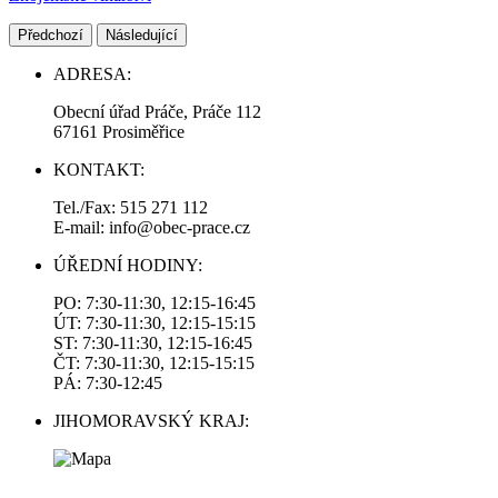
Předchozí
Následující
ADRESA:
Obecní úřad Práče, Práče 112
67161 Prosiměřice
KONTAKT:
Tel./Fax: 515 271 112
E-mail: info@obec-prace.cz
ÚŘEDNÍ HODINY:
PO: 7:30-11:30, 12:15-16:45
ÚT: 7:30-11:30, 12:15-15:15
ST: 7:30-11:30, 12:15-16:45
ČT: 7:30-11:30, 12:15-15:15
PÁ: 7:30-12:45
JIHOMORAVSKÝ KRAJ: