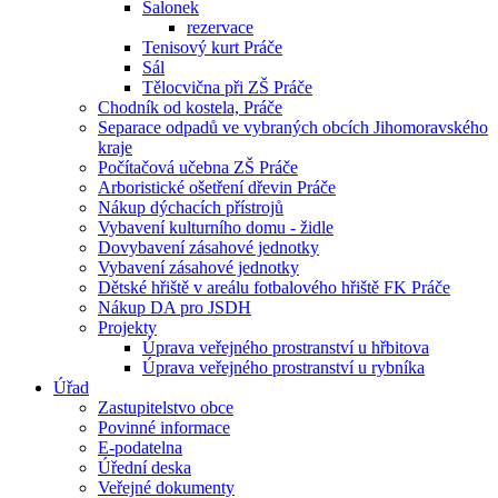
Salonek
rezervace
Tenisový kurt Práče
Sál
Tělocvična při ZŠ Práče
Chodník od kostela, Práče
Separace odpadů ve vybraných obcích Jihomoravského
kraje
Počítačová učebna ZŠ Práče
Arboristické ošetření dřevin Práče
Nákup dýchacích přístrojů
Vybavení kulturního domu - židle
Dovybavení zásahové jednotky
Vybavení zásahové jednotky
Dětské hřiště v areálu fotbalového hřiště FK Práče
Nákup DA pro JSDH
Projekty
Úprava veřejného prostranství u hřbitova
Úprava veřejného prostranství u rybníka
Úřad
Zastupitelstvo obce
Povinné informace
E-podatelna
Úřední deska
Veřejné dokumenty