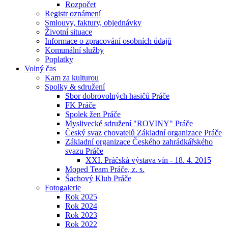
Rozpočet
Registr oznámení
Smlouvy, faktury, objednávky
Životní situace
Informace o zpracování osobních údajů
Komunální služby
Poplatky
Volný čas
Kam za kulturou
Spolky & sdružení
Sbor dobrovolných hasičů Práče
FK Práče
Spolek žen Práče
Myslivecké sdružení "ROVINY" Práče
Český svaz chovatelů Základní organizace Práče
Základní organizace Českého zahrádkářského
svazu Práče
XXI. Práčská výstava vín - 18. 4. 2015
Moped Team Práče, z. s.
Šachový Klub Práče
Fotogalerie
Rok 2025
Rok 2024
Rok 2023
Rok 2022