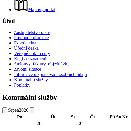
Mapový portál
Úřad
Zastupitelstvo obce
Povinné informace
E-podatelna
Úřední deska
Veřejné dokumenty
Registr oznámení
Smlouvy, faktury, objednávky
Životní situace
Informace o zpracování osobních údajů
Komunální služby
Poplatky
Komunální služby
Srpen
2026
Po
Út
St
Čt
Pá
So
Ne
28
30