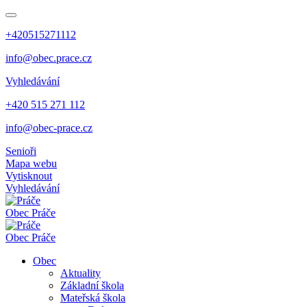
+420515271112
info@obec.prace.cz
Vyhledávání
+420 515 271 112
info@obec-prace.cz
Senioři
Mapa webu
Vytisknout
Vyhledávání
Obec
Práče
Obec
Práče
Obec
Aktuality
Základní škola
Mateřská škola