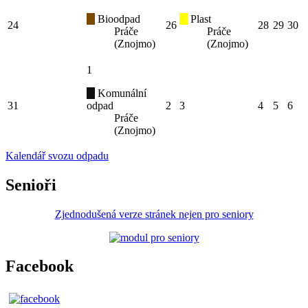
Bioodpad
Plast
24
26
28
29
30
Práče
Práče
(Znojmo)
(Znojmo)
1
Komunální
31
odpad
2
3
4
5
6
Práče
(Znojmo)
Kalendář svozu odpadu
Senioři
Zjednodušená verze stránek nejen pro seniory
Facebook