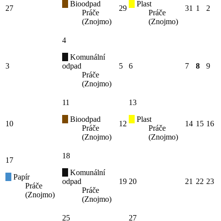
Bioodpad
Plast
27
29
31
1
2
Práče
Práče
(Znojmo)
(Znojmo)
4
Komunální
3
odpad
5
6
7
8
9
Práče
(Znojmo)
11
13
Bioodpad
Plast
10
12
14
15
16
Práče
Práče
(Znojmo)
(Znojmo)
18
17
Komunální
Papír
odpad
19
20
21
22
23
Práče
Práče
(Znojmo)
(Znojmo)
25
27