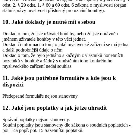
odst. 2, § 29 odst. 1, § 60 a 69 odst. 6 zákona o myslivosti (orgán
státní správy myslivosti příslušný pro uznání honitby).
10. Jaké doklady je nutné mít s sebou
Doklad o tom, že jste uživatel honitby, nebo že jste oprávněn
jménem uživatele honitby v této věci jednat.
Doklad či informaci o tom, o jaké myslivecké zařízení se má jednat
a další podrobnější údaje o něm.
Doklad o tom, že bylo jednáno s každým z vlastníků honebních
pozemků v honitbě a žádný s umístěním toho konkrétního
mysliveckého zařízení nedal souhlas.
11. Jaké jsou potřebné formuláře a kde jsou k
dispozici
Předepsané formuláře nejsou stanoveny.
12. Jaké jsou poplatky a jak je lze uhradit
Správní poplatky nejsou stanoveny.
Soudní poplatky jsou stanoveny dle zákona o soudních poplatcích -
pol. 14a popř. pol. 15 Sazebníku poplatků.