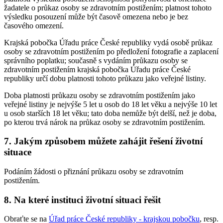
žadatele o průkaz osoby se zdravotním postižením; platnost tohoto
výsledku posouzení může být časově omezena nebo je bez
časového omezení.
Krajská pobočka Úřadu práce České republiky vydá osobě průkaz
osoby se zdravotním postižením po předložení fotografie a zaplacení
správního poplatku; současně s vydáním průkazu osoby se
zdravotním postižením krajská pobočka Úřadu práce České
republiky určí dobu platnosti tohoto průkazu jako veřejné listiny.
Doba platnosti průkazu osoby se zdravotním postižením jako
veřejné listiny je nejvýše 5 let u osob do 18 let věku a nejvýše 10 let
u osob starších 18 let věku; tato doba nemůže být delší, než je doba,
po kterou trvá nárok na průkaz osoby se zdravotním postižením.
7. Jakým způsobem můžete zahájit řešení životní
situace
Podáním žádosti o přiznání průkazu osoby se zdravotním
postižením.
8. Na které instituci životní situaci řešit
Obraťte se na
Úřad práce České republiky - krajskou pobočku
, resp.