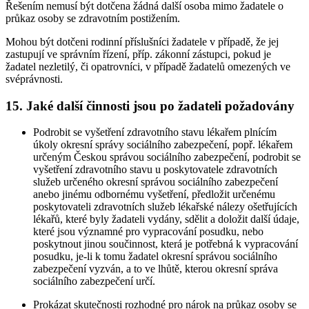
Řešením nemusí být dotčena žádná další osoba mimo žadatele o
průkaz osoby se zdravotním postižením.
Mohou být dotčeni rodinní příslušníci žadatele v případě, že jej
zastupují ve správním řízení, příp. zákonní zástupci, pokud je
žadatel nezletilý, či opatrovníci, v případě žadatelů omezených ve
svéprávnosti.
15. Jaké další činnosti jsou po žadateli požadovány
Podrobit se vyšetření zdravotního stavu lékařem plnícím
úkoly okresní správy sociálního zabezpečení, popř. lékařem
určeným Českou správou sociálního zabezpečení, podrobit se
vyšetření zdravotního stavu u poskytovatele zdravotních
služeb určeného okresní správou sociálního zabezpečení
anebo jinému odbornému vyšetření, předložit určenému
poskytovateli zdravotních služeb lékařské nálezy ošetřujících
lékařů, které byly žadateli vydány, sdělit a doložit další údaje,
které jsou významné pro vypracování posudku, nebo
poskytnout jinou součinnost, která je potřebná k vypracování
posudku, je-li k tomu žadatel okresní správou sociálního
zabezpečení vyzván, a to ve lhůtě, kterou okresní správa
sociálního zabezpečení určí.
Prokázat skutečnosti rozhodné pro nárok na průkaz osoby se