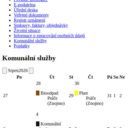
E-podatelna
Úřední deska
Veřejné dokumenty
Registr oznámení
Smlouvy, faktury, objednávky
Životní situace
Informace o zpracování osobních údajů
Komunální služby
Poplatky
Komunální služby
Srpen
2026
Po
Út
St
Čt
Pá
So
Ne
28
30
Bioodpad
Plast
27
29
31
1
2
Práče
Práče
(Znojmo)
(Znojmo)
4
Komunální