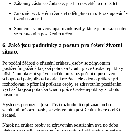
Zákonný zástupce žadatele, jde-li o nezletilého do 18 let.
Zmocněnec, kterému žadatel udělí plnou moc k zastupování v
řízení o žádosti.
Soudem ustanovený opatrovník osoby, které je průkaz osoby
se zdravotním postižením určen.
6. Jaké jsou podmínky a postup pro řešení životní
situace
Po podání žádosti o přiznání průkazu osoby se zdravotním
postižením požádá krajská pobočka Úřadu práce České republiky
příslušnou okresní správu sociálního zabezpečení o posouzení
schopnosti pohyblivosti a orientace žadatele o tento průkaz; při
rozhodování o přiznání průkazu osoby se zdravotním postižením
vychází krajská pobočka Úřadu práce České republiky z tohoto
posudku.
Výsledek posouzení je součástí rozhodnutí o přiznání nebo
zamítnutí průkazu osoby se zdravotním postižením, které obdrží
žadatel.
Nárok na průkaz osoby se zdravotním postižením trvá po dobu
platnosti výsledku posouzení schopnosti pohyblivosti a orientace