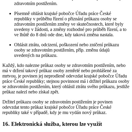
zdravotním postižením.
Písemně ohlásit krajské pobočce Úřadu práce České
republiky v průběhu řízení o přiznání průkazu osoby se
zdravotním postižením změny ve skutečnostech, které byly
uvedeny v žádosti, a změny rozhodné pro průběh řízení, a to
ve lhůtě do 8 dnů ode dne, kdy taková změna nastala.
Ohlásit ztrátu, odcizení, poškození nebo zničení průkazu
osoby se zdravotním postižením, příp. změnu údajů
uvedených na průkazu.
Každý, kdo nalezne průkaz osoby se zdravotním postižením, nebo
má v držení takový průkaz osoby zemřelé nebo prohlášené za
mrtvou, je povinen jej neprodleně odevzdat krajské pobočce Úřadu
práce České republiky; stejnou povinnost má i držitel průkazu osoby
se zdravotním postižením, který ohlásil ztrátu svého průkazu, jestliže
průkaz nalezl nebo získal zpět.
Držitel průkazu osoby se zdravotním postižením je povinen
odevzdat tento průkaz krajské pobočce Úřadu práce České
republiky také v případě, kdy je mu vydán nový průkaz.
16. Elektronická služba, kterou lze využít