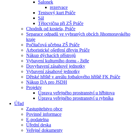
Salonek
rezervace
Tenisový kurt Práče
Sál
Tělocvična při ZŠ Práče
Chodník od kostela, Práče
Separace odpadů ve vybraných obcích Jihomoravského
kraje
Počítačová učebna ZŠ Práče
Arboristické ošetření dřevin Práče
Nákup dýchacích přístrojů
Vybavení kulturního domu - židle
Dovybavení zásahové jednotky
Vybavení zásahové jednotky
Dětské hřiště v areálu fotbalového hřiště FK Práče
Nákup DA pro JSDH
Projekty
Úprava veřejného prostranství u hřbitova
Úprava veřejného prostranství u rybníka
Úřad
Zastupitelstvo obce
Povinné informace
E-podatelna
Úřední deska
Veřejné dokumenty