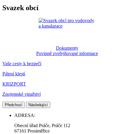
Svazek obcí
Dokumenty
Povinně zveřejňované informace
Vaše cesty k bezpečí
Pálení klestí
KRIZPORT
Znojemské vinařství
Předchozí
Následující
ADRESA:
Obecní úřad Práče, Práče 112
67161 Prosiměřice