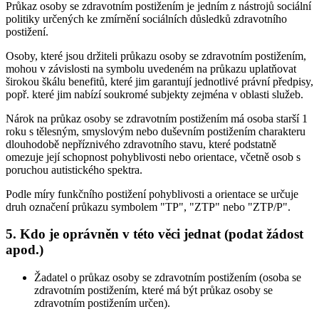
Průkaz osoby se zdravotním postižením je jedním z nástrojů sociální
politiky určených ke zmírnění sociálních důsledků zdravotního
postižení.
Osoby, které jsou držiteli průkazu osoby se zdravotním postižením,
mohou v závislosti na symbolu uvedeném na průkazu uplatňovat
širokou škálu benefitů, které jim garantují jednotlivé právní předpisy,
popř. které jim nabízí soukromé subjekty zejména v oblasti služeb.
Nárok na průkaz osoby se zdravotním postižením má osoba starší 1
roku s tělesným, smyslovým nebo duševním postižením charakteru
dlouhodobě nepříznivého zdravotního stavu, které podstatně
omezuje její schopnost pohyblivosti nebo orientace, včetně osob s
poruchou autistického spektra.
Podle míry funkčního postižení pohyblivosti a orientace se určuje
druh označení průkazu symbolem "TP", "ZTP" nebo "ZTP/P".
5. Kdo je oprávněn v této věci jednat (podat žádost
apod.)
Žadatel o průkaz osoby se zdravotním postižením (osoba se
zdravotním postižením, které má být průkaz osoby se
zdravotním postižením určen).