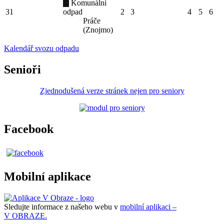
Komunální
31
odpad
2
3
4
5
6
Práče
(Znojmo)
Kalendář svozu odpadu
Senioři
Zjednodušená verze stránek nejen pro seniory
Facebook
Mobilní aplikace
Sledujte informace z našeho webu v
mobilní aplikaci –
V OBRAZE.