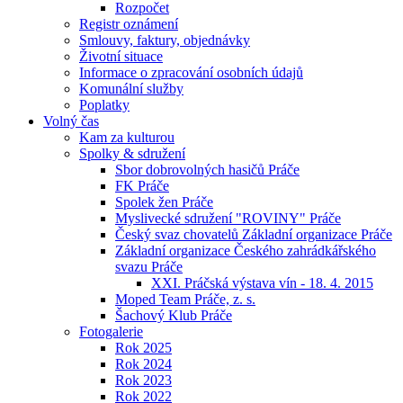
Rozpočet
Registr oznámení
Smlouvy, faktury, objednávky
Životní situace
Informace o zpracování osobních údajů
Komunální služby
Poplatky
Volný čas
Kam za kulturou
Spolky & sdružení
Sbor dobrovolných hasičů Práče
FK Práče
Spolek žen Práče
Myslivecké sdružení "ROVINY" Práče
Český svaz chovatelů Základní organizace Práče
Základní organizace Českého zahrádkářského
svazu Práče
XXI. Práčská výstava vín - 18. 4. 2015
Moped Team Práče, z. s.
Šachový Klub Práče
Fotogalerie
Rok 2025
Rok 2024
Rok 2023
Rok 2022