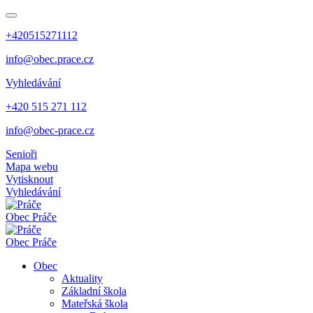
+420515271112
info@obec.prace.cz
Vyhledávání
+420 515 271 112
info@obec-prace.cz
Senioři
Mapa webu
Vytisknout
Vyhledávání
Obec
Práče
Obec
Práče
Obec
Aktuality
Základní škola
Mateřská škola