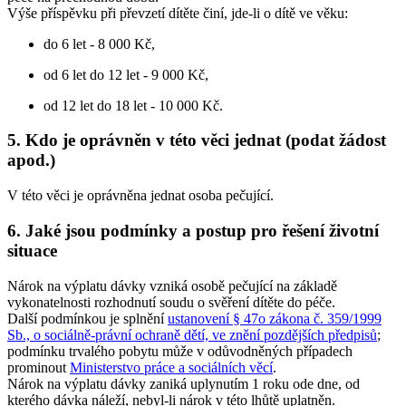
Výše příspěvku při převzetí dítěte činí, jde-li o dítě ve věku:
do 6 let - 8 000 Kč,
od 6 let do 12 let - 9 000 Kč,
od 12 let do 18 let - 10 000 Kč.
5. Kdo je oprávněn v této věci jednat (podat žádost
apod.)
V této věci je oprávněna jednat osoba pečující.
6. Jaké jsou podmínky a postup pro řešení životní
situace
Nárok na výplatu dávky vzniká osobě pečující na základě
vykonatelnosti rozhodnutí soudu o svěření dítěte do péče.
Další podmínkou je splnění
ustanovení § 47o zákona č. 359/1999
Sb., o sociálně-právní ochraně dětí, ve znění pozdějších předpisů
;
podmínku trvalého pobytu může v odůvodněných případech
prominout
Ministerstvo práce a sociálních věcí
.
Nárok na výplatu dávky zaniká uplynutím 1 roku ode dne, od
kterého dávka náleží, nebyl-li nárok v této lhůtě uplatněn.