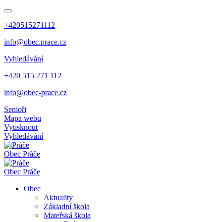
+420515271112
info@obec.prace.cz
Vyhledávání
+420 515 271 112
info@obec-prace.cz
Senioři
Mapa webu
Vytisknout
Vyhledávání
Obec
Práče
Obec
Práče
Obec
Aktuality
Základní škola
Mateřská škola