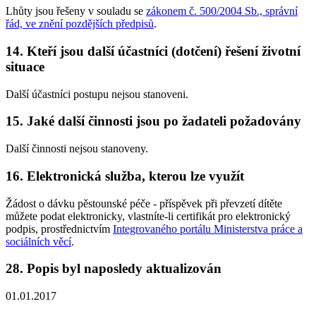
Lhůty jsou řešeny v souladu se
zákonem č. 500/2004 Sb., správní
řád, ve znění pozdějších předpisů
.
14. Kteří jsou další účastníci (dotčení) řešení životní
situace
Další účastníci postupu nejsou stanoveni.
15. Jaké další činnosti jsou po žadateli požadovány
Další činnosti nejsou stanoveny.
16. Elektronická služba, kterou lze využít
Žádost o dávku pěstounské péče - příspěvek při převzetí dítěte
můžete podat elektronicky, vlastníte-li certifikát pro elektronický
podpis, prostřednictvím
Integrovaného portálu Ministerstva práce a
sociálních věcí
.
28. Popis byl naposledy aktualizován
01.01.2017