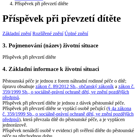
Příspěvek při převzetí dítěte
Příspěvek při převzetí dítěte
Základní znění
Rozšířené znění
Úplné znění
3. Pojmenování (název) životní situace
Příspěvek při převzetí dítěte
4. Základní informace k životní situaci
Pěstounská péče je jednou z forem náhradní rodinné péče o dítě;
úpravu obsahuje
zákon č. 89/2012 Sb., občanský zákoník
a
zákon č.
359/1999 Sb., o sociálně-právní ochraně dětí, ve znění pozdějších
předpisů
.
Příspěvek při převzetí dítěte je jednou z dávek pěstounské péče.
Příspěvek při převzetí dítěte se vyplácí osobě pečující (
§ 4a zákona
č. 359/1999 Sb., o sociálně-právní ochraně dětí, ve znění pozdějších
předpisů
), která převzala dítě do pěstounské péče, a je vyplácen
jednorázově.
Příspěvek nenáleží osobě v evidenci při svěření dítěte do pěstounské
péče na přechodnou dobu.