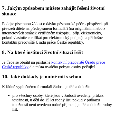
7. Jakým způsobem můžete zahájit řešení životní
situace
Podejte písemnou žádost o dávku pěstounské péče - příspěvek při
převzetí dítěte na předepsaném formuláři (na originálním nebo z
internetových stránek vytištěném tiskopisu, příp. elektronicky,
pokud vlastníte certifikát pro elektronický podpis) na příslušné
kontaktní pracoviště Úřadu práce České republiky.
8. Na které instituci životní situaci řešit
Je třeba se obrátit na příslušné
kontaktní pracoviště Úřadu práce
České republiky
dle místa trvalého pobytu osoby pečující.
10. Jaké doklady je nutné mít s sebou
K řádně vyplněnému formuláři žádosti je třeba doložit:
pro všechny osoby, které jsou v žádosti uvedeny, průkaz
totožnosti, u dětí do 15 let rodný list; pokud v průkazu
totožnosti není uvedeno rodné příjmení, je třeba doložit rodný
list,