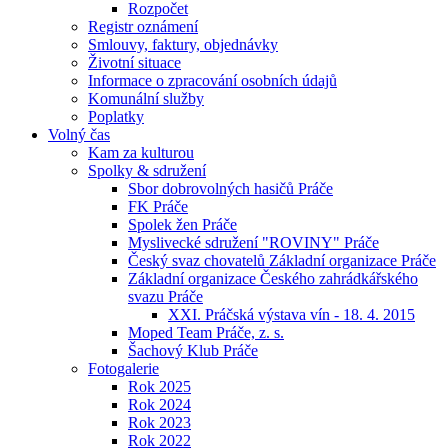
Rozpočet
Registr oznámení
Smlouvy, faktury, objednávky
Životní situace
Informace o zpracování osobních údajů
Komunální služby
Poplatky
Volný čas
Kam za kulturou
Spolky & sdružení
Sbor dobrovolných hasičů Práče
FK Práče
Spolek žen Práče
Myslivecké sdružení "ROVINY" Práče
Český svaz chovatelů Základní organizace Práče
Základní organizace Českého zahrádkářského
svazu Práče
XXI. Práčská výstava vín - 18. 4. 2015
Moped Team Práče, z. s.
Šachový Klub Práče
Fotogalerie
Rok 2025
Rok 2024
Rok 2023
Rok 2022