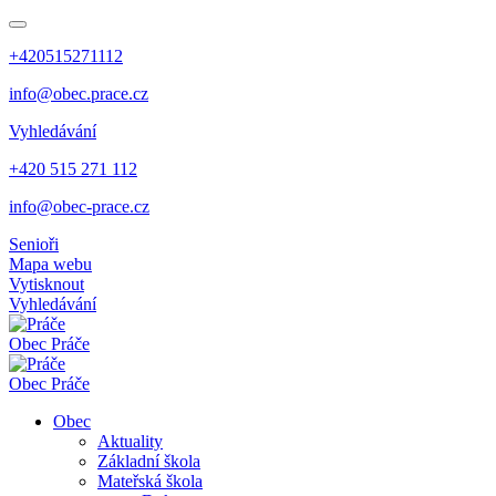
+420515271112
info@obec.prace.cz
Vyhledávání
+420 515 271 112
info@obec-prace.cz
Senioři
Mapa webu
Vytisknout
Vyhledávání
Obec
Práče
Obec
Práče
Obec
Aktuality
Základní škola
Mateřská škola