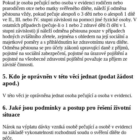
Pokud je osoba pečující nebo osoba v evidenci rodičem nebo
prarodičem otce nebo matky svěřeného dítěte, náleží jí odměna
pěstouna vždy, pokud pečuje alespoň o 3 děti nebo o alespoň 1 dítě
ve II., III. nebo IV. stupni závislosti na pomoci jiné fyzické osoby. V
ostatních případech (pečuje-li o 1 nebo 2 zdravé děti či děti v I.
stupni závislosti) jí náleží odměna pěstouna pouze v případech
hodných zvláštního zřetele, zejména s ohledem na její sociální a
majetkové poměry a s přihlédnutím ke zdravotnímu stavu dítěte.
Odměna pěstouna se pro účely zákonů upravující daně z příjmů,
pojistné na sociální zabezpečení, pojistné na úrazové pojištění a
pojistné na všeobecné zdravotní pojištění považuje za příjem ze
závislé činnosti.
5. Kdo je oprávněn v této věci jednat (podat žádost
apod.)
V této věci je oprávněna jednat osoba pečující a osoba v evidenci.
6. Jaké jsou podmínky a postup pro řešení životní
situace
Nárok na výplatu dávky vzniká osobě pečující a osobě v evidenci
na základě vykonatelnosti rozhodnutí soudu o svěření dítěte do
péče.