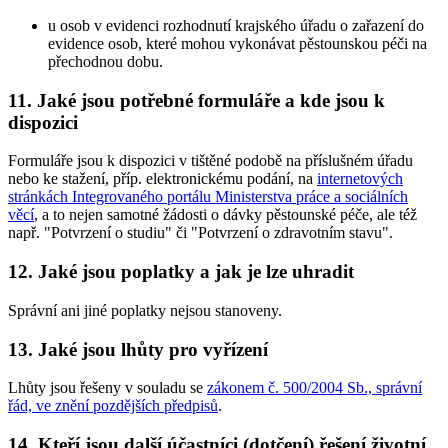
u osob v evidenci rozhodnutí krajského úřadu o zařazení do
evidence osob, které mohou vykonávat pěstounskou péči na
přechodnou dobu.
11. Jaké jsou potřebné formuláře a kde jsou k
dispozici
Formuláře jsou k dispozici v tištěné podobě na příslušném úřadu
nebo ke stažení, příp. elektronickému podání, na
internetových
stránkách Integrovaného portálu Ministerstva práce a sociálních
věcí
, a to nejen samotné žádosti o dávky pěstounské péče, ale též
např. "Potvrzení o studiu" či "Potvrzení o zdravotním stavu".
12. Jaké jsou poplatky a jak je lze uhradit
Správní ani jiné poplatky nejsou stanoveny.
13. Jaké jsou lhůty pro vyřízení
Lhůty jsou řešeny v souladu se
zákonem č. 500/2004 Sb., správní
řád, ve znění pozdějších předpisů
.
14. Kteří jsou další účastníci (dotčení) řešení životní