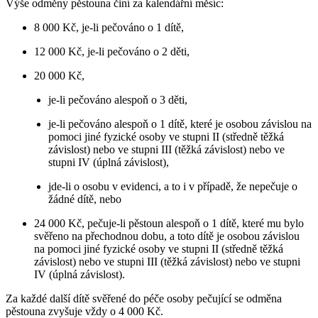
Výše odměny pěstouna činí za kalendářní měsíc:
8 000 Kč, je-li pečováno o 1 dítě,
12 000 Kč, je-li pečováno o 2 děti,
20 000 Kč,
je-li pečováno alespoň o 3 děti,
je-li pečováno alespoň o 1 dítě, které je osobou závislou na
pomoci jiné fyzické osoby ve stupni II (středně těžká
závislost) nebo ve stupni III (těžká závislost) nebo ve
stupni IV (úplná závislost),
jde-li o osobu v evidenci, a to i v případě, že nepečuje o
žádné dítě, nebo
24 000 Kč, pečuje-li pěstoun alespoň o 1 dítě, které mu bylo
svěřeno na přechodnou dobu, a toto dítě je osobou závislou
na pomoci jiné fyzické osoby ve stupni II (středně těžká
závislost) nebo ve stupni III (těžká závislost) nebo ve stupni
IV (úplná závislost).
Za každé další dítě svěřené do péče osoby pečující se odměna
pěstouna zvyšuje vždy o 4 000 Kč.