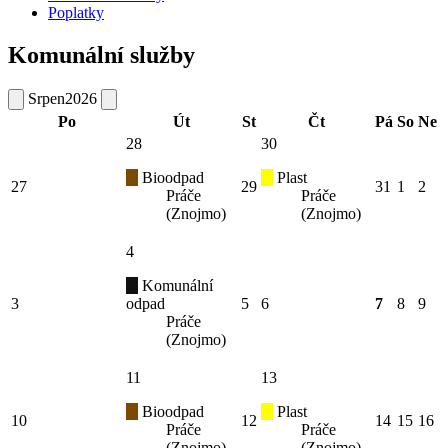
Poplatky
Komunální služby
Srpen
2026
Po
Út
St
Čt
Pá
So
Ne
28
30
Bioodpad
Plast
27
29
31
1
2
Práče
Práče
(Znojmo)
(Znojmo)
4
Komunální
3
odpad
5
6
7
8
9
Práče
(Znojmo)
11
13
Bioodpad
Plast
10
12
14
15
16
Práče
Práče
(Znojmo)
(Znojmo)