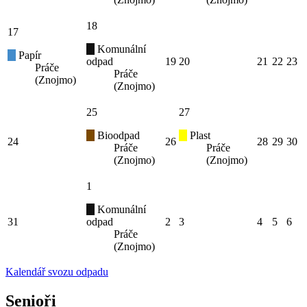
18
17
Komunální
Papír
odpad
19
20
21
22
23
Práče
Práče
(Znojmo)
(Znojmo)
25
27
Bioodpad
Plast
24
26
28
29
30
Práče
Práče
(Znojmo)
(Znojmo)
1
Komunální
31
odpad
2
3
4
5
6
Práče
(Znojmo)
Kalendář svozu odpadu
Senioři