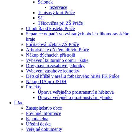
Salonek
rezervace
Tenisový kurt Práče
Sál
Tělocvična při ZŠ Práče
Chodník od kostela, Práče
Separace odpadů ve vybraných obcích Jihomoravského
kraje
Počítačová učebna ZŠ Práče
Arboristické ošetření dřevin Práče
Nákup dýchacích přístrojů
Vybavení kulturního domu - židle
Dovybavení zásahové jednotky
Vybavení zásahové jednotky
Dětské hřiště v areálu fotbalového hřiště FK Práče
Nákup DA pro JSDH
Projekty
Úprava veřejného prostranství u hřbitova
Úprava veřejného prostranství u rybníka
Úřad
Zastupitelstvo obce
Povinné informace
E-podatelna
Úřední deska
Veřejné dokumenty