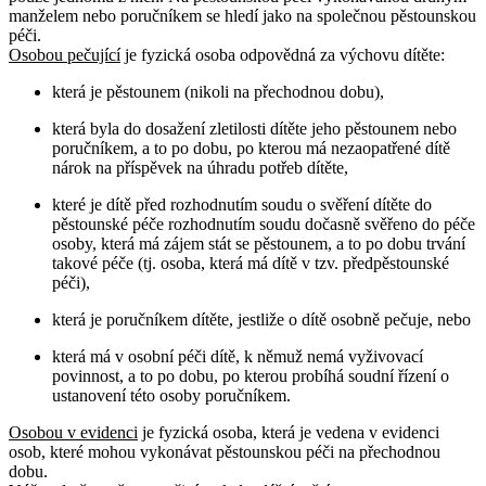
manželem nebo poručníkem se hledí jako na společnou pěstounskou
péči.
Osobou pečující
je fyzická osoba odpovědná za výchovu dítěte:
která je pěstounem (nikoli na přechodnou dobu),
která byla do dosažení zletilosti dítěte jeho pěstounem nebo
poručníkem, a to po dobu, po kterou má nezaopatřené dítě
nárok na příspěvek na úhradu potřeb dítěte,
které je dítě před rozhodnutím soudu o svěření dítěte do
pěstounské péče rozhodnutím soudu dočasně svěřeno do péče
osoby, která má zájem stát se pěstounem, a to po dobu trvání
takové péče (tj. osoba, která má dítě v tzv. předpěstounské
péči),
která je poručníkem dítěte, jestliže o dítě osobně pečuje, nebo
která má v osobní péči dítě, k němuž nemá vyživovací
povinnost, a to po dobu, po kterou probíhá soudní řízení o
ustanovení této osoby poručníkem.
Osobou v evidenci
je fyzická osoba, která je vedena v evidenci
osob, které mohou vykonávat pěstounskou péči na přechodnou
dobu.