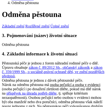
Odměna pěstouna
Odměna pěstouna
Základní znění
Rozšířené znění
Úplné znění
3. Pojmenování (název) životní situace
Odměna pěstouna
4. Základní informace k životní situaci
Pěstounská péče je jednou z forem náhradní rodinné péče o dítě.
Úpravu obsahuje
zákon č. 89/2012 Sb., občanský zákoník
a
zákon
č. 359/1999 Sb., o sociálně-právní ochraně dětí, ve znění pozdějších
předpisů
.
Odměna pěstouna je jednou z dávek pěstounské péče.
Nárok na odměnu pěstouna má
osoba pečující a osoba v evidenci
(osoba pečující i po dosažení zletilosti dítěte, pokud má dítě nárok
na
příspěvek na úhradu potřeb dítěte
, tj. splňuje kritérium
nezaopatřenosti). Osobou pečující nebo osobou v evidenci mohou
být oba manželé nebo dva poručníci, odměna pěstouna však náleží
pouze jednomu z nich. Na pěstounskou péči vykonávanou druhým