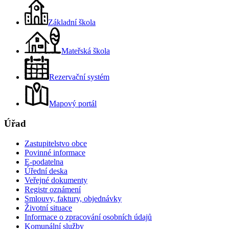
Základní škola
Mateřská škola
Rezervační systém
Mapový portál
Úřad
Zastupitelstvo obce
Povinné informace
E-podatelna
Úřední deska
Veřejné dokumenty
Registr oznámení
Smlouvy, faktury, objednávky
Životní situace
Informace o zpracování osobních údajů
Komunální služby