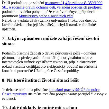
Další podmínkou je splnění
ustanovení § 47o zákona č. 359/1999
Sb., o sociálně-právní ochraně dětí, ve znění pozdějších předpisů
;
podmínku trvalého pobytu může v odůvodněných případech
prominout
Ministerstvo práce a sociálních věcí
.
Nárok na výplatu dávky zaniká uplynutím 1 roku ode dne, od
kterého dávka nebo její část náleží, nebyl-li nárok v této lhůtě
uplatněn.
7. Jakým způsobem můžete zahájit řešení životní
situace
Podáním písemné žádosti o dávku pěstounské péče - odměnu
pěstouna na předepsaném formuláři (na originálním nebo z
internetových stránek vytištěném tiskopisu, příp. elektronicky,
pokud vlastníte certifikát pro elektronický podpis) na příslušné
kontaktní pracoviště Úřadu práce České republiky.
8. Na které instituci životní situaci řešit
Je třeba se obrátit na příslušné
kontaktní pracoviště Úřadu práce
České republiky
dle místa trvalého pobytu osoby pečující či osoby v
evidenci.
10. Jaké doklady je nutné mít s sebou