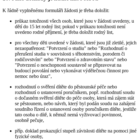
K řádně vyplněnému formuláři žádosti je třeba doložit:
průkaz totožnosti všech osob, které jsou v žádosti uvedeny, u
dětí do 15 let rodný list; pokud v průkazu totožnosti není
uvedeno rodné příjmení, je třeba doložit rodný list,
pro všechny děti uvedené v žádosti, které jsou již zletilé, jejich
nezaopatřenost: "Potvrzení o studiu" nebo "Rozhodnutí o
přerušení studia v souvislosti s těhotenstvím, porodem či
rodičovstvím" nebo "Potvrzení o zdravotním stavu" nebo
"Potvrzení o neschopnosti soustavně se připravovat na
budoucí povolání nebo vykonávat výdělečnou činnost pro
nemoc nebo úraz",
rozhodnutí o svěření dítěte do pěstounské péče nebo
rozhodnutí o ustanovení poručníkem, popř. rozhodnutí soudu
o dočasném svěření dítěte do péče osoby, která má zájem stát
se pěstounem, nebo návrh, který byl podán soudu na zahájení
soudního řízení o ustanovení osoby poručníkem dítěte, jestliže
tato osoba o dítě, k němuž nemá vyživovací povinnost,
osobně pečuje,
příp. doklad prokazující stupeň závislosti dítěte na pomoci jiné
fyzické osoby,