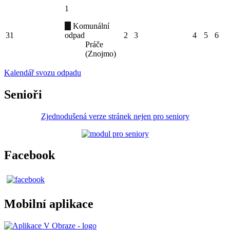
1
Komunální
31
odpad
2
3
4
5
6
Práče
(Znojmo)
Kalendář svozu odpadu
Senioři
Zjednodušená verze stránek nejen pro seniory
Facebook
Mobilní aplikace