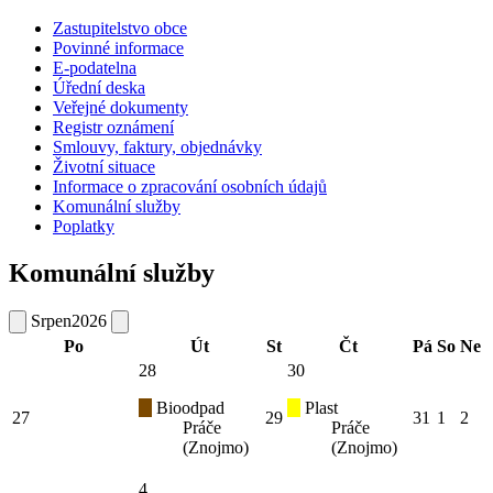
Zastupitelstvo obce
Povinné informace
E-podatelna
Úřední deska
Veřejné dokumenty
Registr oznámení
Smlouvy, faktury, objednávky
Životní situace
Informace o zpracování osobních údajů
Komunální služby
Poplatky
Komunální služby
Srpen
2026
Po
Út
St
Čt
Pá
So
Ne
28
30
Bioodpad
Plast
27
29
31
1
2
Práče
Práče
(Znojmo)
(Znojmo)
4