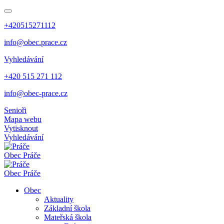
+420515271112
info@obec.prace.cz
Vyhledávání
+420 515 271 112
info@obec-prace.cz
Senioři
Mapa webu
Vytisknout
Vyhledávání
Obec
Práče
Obec
Práče
Obec
Aktuality
Základní škola
Mateřská škola