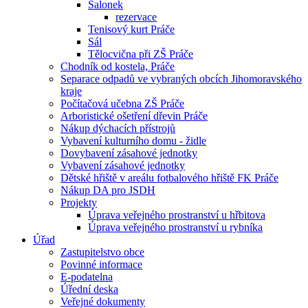
Salonek
rezervace
Tenisový kurt Práče
Sál
Tělocvična při ZŠ Práče
Chodník od kostela, Práče
Separace odpadů ve vybraných obcích Jihomoravského
kraje
Počítačová učebna ZŠ Práče
Arboristické ošetření dřevin Práče
Nákup dýchacích přístrojů
Vybavení kulturního domu - židle
Dovybavení zásahové jednotky
Vybavení zásahové jednotky
Dětské hřiště v areálu fotbalového hřiště FK Práče
Nákup DA pro JSDH
Projekty
Úprava veřejného prostranství u hřbitova
Úprava veřejného prostranství u rybníka
Úřad
Zastupitelstvo obce
Povinné informace
E-podatelna
Úřední deska
Veřejné dokumenty