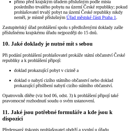
přímo před krajským úřadem příslušným podle místa
posledního trvalého pobytu na území České republiky; pokud
prohlašovatel trvalý pobyt na území České republiky nikdy
neměl, je místně příslušným
Úřad městské části Praha 1
.
Zastupitelský úřad prohlášení spolu s předloženými doklady zašle
příslušnému krajskému úřadu nejpozději do 15 dnů.
10. Jaké doklady je nutné mít s sebou
Při podání prohlášení prohlašovatel prokáže státní občanství České
republiky a k prohlášení připojí:
doklad prokazující pobyt v cizině a
doklad o nabytí cizího státního občanství nebo doklad
prokazující přislíbení nabytí cizího státního občanství.
Opatrovník dítěte (viz bod 06, odst. 3) k prohlášení připojí také
pravomocné rozhodnutí soudu o svém ustanovení.
11. Jaké jsou potřebné formuláře a kde jsou k
dispozici
Předepsaný tiskopis prohlašovatel obdrží a vyplní u úřadu