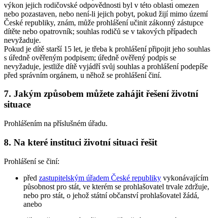
výkon jejich rodičovské odpovědnosti byl v této oblasti omezen
nebo pozastaven, nebo není-li jejich pobyt, pokud žijí mimo území
České republiky, znám, může prohlášení učinit zákonný zástupce
dítěte nebo opatrovník; souhlas rodičů se v takových případech
nevyžaduje.
Pokud je dítě starší 15 let, je třeba k prohlášení připojit jeho souhlas
s úředně ověřeným podpisem; úředně ověřený podpis se
nevyžaduje, jestliže dítě vyjádří svůj souhlas a prohlášení podepíše
před správním orgánem, u něhož se prohlášení činí.
7. Jakým způsobem můžete zahájit řešení životní
situace
Prohlášením na příslušném úřadu.
8. Na které instituci životní situaci řešit
Prohlášení se činí:
před
zastupitelským úřadem České republiky
vykonávajícím
působnost pro stát, ve kterém se prohlašovatel trvale zdržuje,
nebo pro stát, o jehož státní občanství prohlašovatel žádá,
anebo