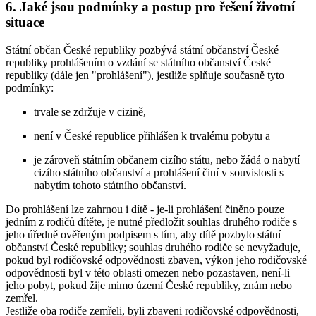
6. Jaké jsou podmínky a postup pro řešení životní
situace
Státní občan České republiky pozbývá státní občanství České
republiky prohlášením o vzdání se státního občanství České
republiky (dále jen "prohlášení"), jestliže splňuje současně tyto
podmínky:
trvale se zdržuje v cizině,
není v České republice přihlášen k trvalému pobytu a
je zároveň státním občanem cizího státu, nebo žádá o nabytí
cizího státního občanství a prohlášení činí v souvislosti s
nabytím tohoto státního občanství.
Do prohlášení lze zahrnou i dítě - je-li prohlášení činěno pouze
jedním z rodičů dítěte, je nutné předložit souhlas druhého rodiče s
jeho úředně ověřeným podpisem s tím, aby dítě pozbylo státní
občanství České republiky; souhlas druhého rodiče se nevyžaduje,
pokud byl rodičovské odpovědnosti zbaven, výkon jeho rodičovské
odpovědnosti byl v této oblasti omezen nebo pozastaven, není-li
jeho pobyt, pokud žije mimo území České republiky, znám nebo
zemřel.
Jestliže oba rodiče zemřeli, byli zbaveni rodičovské odpovědnosti,