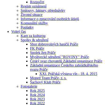
Rozpočet
Registr oznámení
Smlouvy, faktury, objednávky
Životní situace
Informace o zpracování osobních údajů
Komunální služby
Poplatky
Volný čas
Kam za kulturou
Spolky & sdružení
Sbor dobrovolných hasičů Práče
FK Práče
Spolek žen Práče
Myslivecké sdružení "ROVINY" Práče
Český svaz chovatelů Základní organizace Práče
Základní organizace Českého zahrádkářského
svazu Práče
XXI. Práčská výstava vín - 18. 4. 2015
Moped Team Práče, z. s.
Šachový Klub Práče
Fotogalerie
Rok 2025
Rok 2024
Rok 2023
Rok 2022