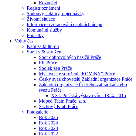
Rozpočet
Registr oznámení
Smlouvy, faktury, objednávky
Životní situace
Informace o zpracování osobních údajů
Komunální služby
Poplatky
Volný čas
Kam za kulturou
Spolky & sdružení
Sbor dobrovolných hasičů Práče
FK Práče
Spolek žen Práče
Myslivecké sdružení "ROVINY" Práče
Český svaz chovatelů Základní organizace Práče
Základní organizace Českého zahrádkářského
svazu Práče
XXI. Práčská výstava vín - 18. 4. 2015
Moped Team Práče, z. s.
Šachový Klub Práče
Fotogalerie
Rok 2025
Rok 2024
Rok 2023
Rok 2022