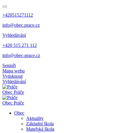
+420515271112
info@obec.prace.cz
Vyhledávání
+420 515 271 112
info@obec-prace.cz
Senioři
Mapa webu
Vytisknout
Vyhledávání
Obec
Práče
Obec
Práče
Obec
Aktuality
Základní škola
Mateřská škola