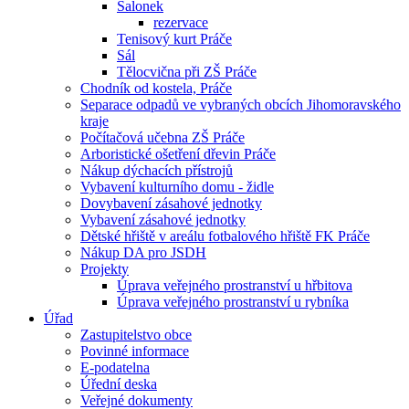
Salonek
rezervace
Tenisový kurt Práče
Sál
Tělocvična při ZŠ Práče
Chodník od kostela, Práče
Separace odpadů ve vybraných obcích Jihomoravského
kraje
Počítačová učebna ZŠ Práče
Arboristické ošetření dřevin Práče
Nákup dýchacích přístrojů
Vybavení kulturního domu - židle
Dovybavení zásahové jednotky
Vybavení zásahové jednotky
Dětské hřiště v areálu fotbalového hřiště FK Práče
Nákup DA pro JSDH
Projekty
Úprava veřejného prostranství u hřbitova
Úprava veřejného prostranství u rybníka
Úřad
Zastupitelstvo obce
Povinné informace
E-podatelna
Úřední deska
Veřejné dokumenty