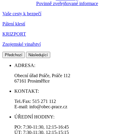
Povinně zveřejňované informace
Vaše cesty k bezpečí
Pálení klestí
KRIZPORT
Znojemské vinařství
Předchozí
Následující
ADRESA:
Obecní úřad Práče, Práče 112
67161 Prosiměřice
KONTAKT:
Tel./Fax: 515 271 112
E-mail: info@obec-prace.cz
ÚŘEDNÍ HODINY:
PO: 7:30-11:30, 12:15-16:45
ÚT: 7:30-11:30, 12:15-15:15