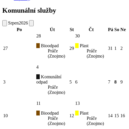
Komunální služby
Srpen
2026
Po
Út
St
Čt
Pá
So
Ne
28
30
Bioodpad
Plast
27
29
31
1
2
Práče
Práče
(Znojmo)
(Znojmo)
4
Komunální
3
odpad
5
6
7
8
9
Práče
(Znojmo)
11
13
Bioodpad
Plast
10
12
14
15
16
Práče
Práče
(Znojmo)
(Znojmo)