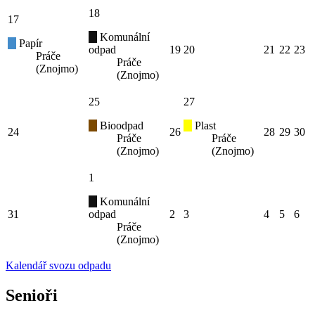
18
17
Komunální
Papír
odpad
19
20
21
22
23
Práče
Práče
(Znojmo)
(Znojmo)
25
27
Bioodpad
Plast
24
26
28
29
30
Práče
Práče
(Znojmo)
(Znojmo)
1
Komunální
31
odpad
2
3
4
5
6
Práče
(Znojmo)
Kalendář svozu odpadu
Senioři