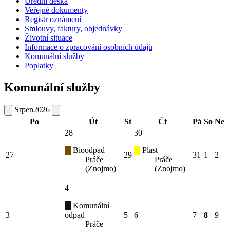
Úřední deska
Veřejné dokumenty
Registr oznámení
Smlouvy, faktury, objednávky
Životní situace
Informace o zpracování osobních údajů
Komunální služby
Poplatky
Komunální služby
Srpen
2026
Po
Út
St
Čt
Pá
So
Ne
28
30
Bioodpad
Plast
27
29
31
1
2
Práče
Práče
(Znojmo)
(Znojmo)
4
Komunální
3
odpad
5
6
7
8
9
Práče