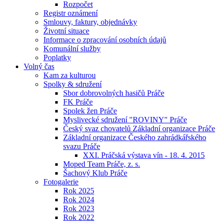
Rozpočet
Registr oznámení
Smlouvy, faktury, objednávky
Životní situace
Informace o zpracování osobních údajů
Komunální služby
Poplatky
Volný čas
Kam za kulturou
Spolky & sdružení
Sbor dobrovolných hasičů Práče
FK Práče
Spolek žen Práče
Myslivecké sdružení "ROVINY" Práče
Český svaz chovatelů Základní organizace Práče
Základní organizace Českého zahrádkářského
svazu Práče
XXI. Práčská výstava vín - 18. 4. 2015
Moped Team Práče, z. s.
Šachový Klub Práče
Fotogalerie
Rok 2025
Rok 2024
Rok 2023
Rok 2022