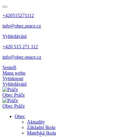
+420515271112
info@obec.prace.cz
Vyhledávání
+420 515 271 112
info@obec-prace.cz
Senioři
Mapa webu
Vytisknout
Vyhledávání
Obec
Práče
Obec
Práče
Obec
Aktuality
Základní škola
Mateřská škola