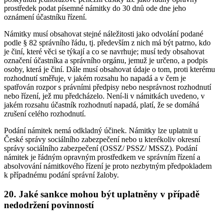
prostředek podat písemné námitky do 30 dnů ode dne jeho
oznámení účastníku řízení.
Námitky musí obsahovat stejné náležitosti jako odvolání podané
podle § 82 správního řádu, tj. především z nich má být patrno, kdo
je činí, které věci se týkají a co se navrhuje; musí tedy obsahovat
označení účastníka a správního orgánu, jemuž je určeno, a podpis
osoby, která je činí. Dále musí obsahovat údaje o tom, proti kterému
rozhodnutí směřuje, v jakém rozsahu ho napadá a v čem je
spatřován rozpor s právními předpisy nebo nesprávnost rozhodnutí
nebo řízení, jež mu předcházelo. Není-li v námitkách uvedeno, v
jakém rozsahu účastník rozhodnutí napadá, platí, že se domáhá
zrušení celého rozhodnutí.
Podání námitek nemá odkladný účinek. Námitky lze uplatnit u
České správy sociálního zabezpečení nebo u kterékoliv okresní
správy sociálního zabezpečení (OSSZ/ PSSZ/ MSSZ). Podání
námitek je řádným opravným prostředkem ve správním řízení a
absolvování námitkového řízení je proto nezbytným předpokladem
k případnému podání správní žaloby.
20. Jaké sankce mohou být uplatněny v případě
nedodržení povinností