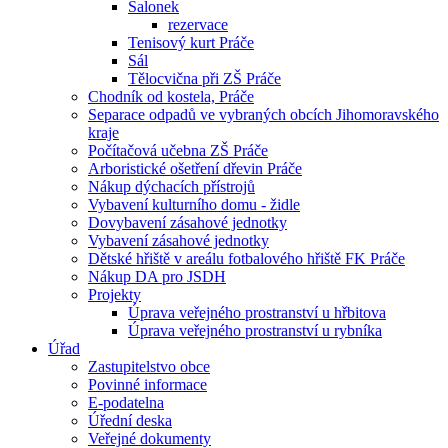
Salonek
rezervace
Tenisový kurt Práče
Sál
Tělocvična při ZŠ Práče
Chodník od kostela, Práče
Separace odpadů ve vybraných obcích Jihomoravského
kraje
Počítačová učebna ZŠ Práče
Arboristické ošetření dřevin Práče
Nákup dýchacích přístrojů
Vybavení kulturního domu - židle
Dovybavení zásahové jednotky
Vybavení zásahové jednotky
Dětské hřiště v areálu fotbalového hřiště FK Práče
Nákup DA pro JSDH
Projekty
Úprava veřejného prostranství u hřbitova
Úprava veřejného prostranství u rybníka
Úřad
Zastupitelstvo obce
Povinné informace
E-podatelna
Úřední deska
Veřejné dokumenty