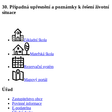
30. Případná upřesnění a poznámky k řešení životní
situace
Základní škola
Mateřská škola
Rezervační systém
Mapový portál
Úřad
Zastupitelstvo obce
Povinné informace
E-podatelna