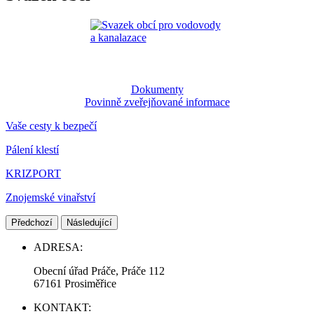
Dokumenty
Povinně zveřejňované informace
Vaše cesty k bezpečí
Pálení klestí
KRIZPORT
Znojemské vinařství
Předchozí
Následující
ADRESA:
Obecní úřad Práče, Práče 112
67161 Prosiměřice
KONTAKT: