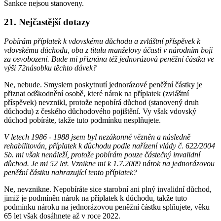
Sankce nejsou stanoveny.
21. Nejčastější dotazy
Pobírám příplatek k vdovskému důchodu a zvláštní příspěvek k
vdovskému důchodu, oba z titulu manželovy účasti v národním boji
za osvobození. Bude mi přiznána též jednorázová peněžní částka ve
výši 72násobku těchto dávek?
Ne, nebude. Smyslem poskytnutí jednorázové peněžní částky je
přiznat odškodnění osobě, které nárok na příplatek (zvláštní
příspěvek) nevznikl, protože nepobírá důchod (stanovený druh
důchodu) z českého důchodového pojištění. Vy však vdovský
důchod pobíráte, takže tuto podmínku nesplňujete.
V letech 1986 - 1988 jsem byl nezákonně vězněn a následně
rehabilitován, příplatek k důchodu podle nařízení vlády č. 622/2004
Sb. mi však nenáleží, protože pobírám pouze částečný invalidní
důchod. Je mi 52 let. Vznikne mi k 1.7.2009 nárok na jednorázovou
peněžní částku nahrazující tento příplatek?
Ne, nevznikne. Nepobíráte sice starobní ani plný invalidní důchod,
jimiž je podmíněn nárok na příplatek k důchodu, takže tuto
podmínku nároku na jednorázovou peněžní částku splňujete, věku
65 let však dosáhnete až v roce 2022.