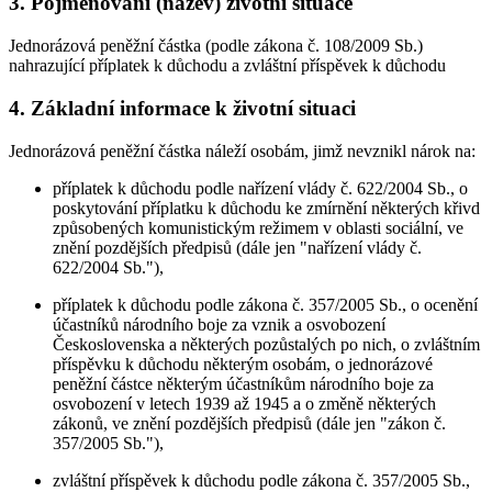
3. Pojmenování (název) životní situace
Jednorázová peněžní částka (podle zákona č. 108/2009 Sb.)
nahrazující příplatek k důchodu a zvláštní příspěvek k důchodu
4. Základní informace k životní situaci
Jednorázová peněžní částka náleží osobám, jimž nevznikl nárok na:
příplatek k důchodu podle nařízení vlády č. 622/2004 Sb., o
poskytování příplatku k důchodu ke zmírnění některých křivd
způsobených komunistickým režimem v oblasti sociální, ve
znění pozdějších předpisů (dále jen "nařízení vlády č.
622/2004 Sb."),
příplatek k důchodu podle zákona č. 357/2005 Sb., o ocenění
účastníků národního boje za vznik a osvobození
Československa a některých pozůstalých po nich, o zvláštním
příspěvku k důchodu některým osobám, o jednorázové
peněžní částce některým účastníkům národního boje za
osvobození v letech 1939 až 1945 a o změně některých
zákonů, ve znění pozdějších předpisů (dále jen "zákon č.
357/2005 Sb."),
zvláštní příspěvek k důchodu podle zákona č. 357/2005 Sb.,