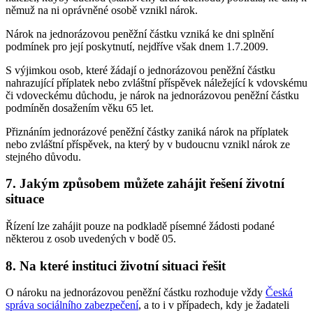
němuž na ni oprávněné osobě vznikl nárok.
Nárok na jednorázovou peněžní částku vzniká ke dni splnění
podmínek pro její poskytnutí, nejdříve však dnem 1.7.2009.
S výjimkou osob, které žádají o jednorázovou peněžní částku
nahrazující příplatek nebo zvláštní příspěvek náležející k vdovskému
či vdoveckému důchodu, je nárok na jednorázovou peněžní částku
podmíněn dosažením věku 65 let.
Přiznáním jednorázové peněžní částky zaniká nárok na příplatek
nebo zvláštní příspěvek, na který by v budoucnu vznikl nárok ze
stejného důvodu.
7. Jakým způsobem můžete zahájit řešení životní
situace
Řízení lze zahájit pouze na podkladě písemné žádosti podané
některou z osob uvedených v bodě 05.
8. Na které instituci životní situaci řešit
O nároku na jednorázovou peněžní částku rozhoduje vždy
Česká
správa sociálního zabezpečení
, a to i v případech, kdy je žadateli