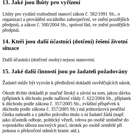
13. Jaké jsou lhůty pro vyřízení
Lhůty pro vydání rozhodnutí stanoví zákon č. 582/1991 Sb., o
organizaci a provádění sociálního zabezpečení, ve znění pozdějších
předpisů, a zákon č. 500/2004 Sb., správní řád, ve znění pozdějších
předpisů.
14. Kteří jsou další účastníci (dotčení) řešení životní
situace
Další účastníci (dotčené osoby) nejsou stanoveni.
15. Jaké další činnosti jsou po žadateli požadovány
Žadatel může být vyzván k předložení dokladů osvědčujících nárok.
Okruh těchto dokladů je značně široký a závisí na tom, jakou dávku
(příplatek k důchodu podle nařízení vlády č. 622/2004 Sb., příplatek
k důchodu podle zákona č. 357/2005 Sb., zvláštní příspěvek k
důchodu podle zákona č. 357/2005 Sb.) má jednorázová peněžní
částka nahradit a z jakého právního titulu o ni žadatel žádá (např.
jako účastník odboje, politický vězeň, vdova po osobě umístěné do
vojenského tábora nucených prací, sirotek po osobě zemřelé při
pokusu o překročení státních hranic atd.).