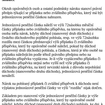
Okruh oprávněných osob a ostatní podmínky nároku stanoví právní
předpis týkající se příplatku nebo zvláštního příspěvku, který má být
jednorázovou peněžní částkou nahrazen.
Jednorázová peněžní částka náleží ve výši 72násobku měsíční
částky příplatku nebo zvláštního příspěvku, na kterou by oprávněná
osoba měla nárok, kdyby důchod (stanovený druh důchodu) z
českého důchodového pojištění pobírala, resp. ve výši 72násobku
rozdílu mezi částkou představující výši příplatku či zvláštního
příspěvku, který by oprávněné osobě náležel, pokud by důchod
(stanovený druh důchodu) pobírala, a částkou, která je této osobě na
příplatku náležejícím podle téhož právního předpisu nebo na
zvláštním příspěvku vyplácena. Je-li výše vypláceného příplatku či
zvláštního příspěvku stejná nebo vyšší než výše příplatku či
zvláštního příspěvku, na který nevznikl nárok z důvodu nepobírání
důchodu (stanoveného druhu důchodu), jednorázová peněžní částka
nenáleží.
Nárok na pobíraný příplatek či zvláštní příspěvek k důchodu není
výplatou jednorázové peněžní částky ve výši "rozdílu" nijak dotčen.
Základem pro stanovení výše jednorázové peněžní částky je výše
příplatku nebo zvláštního příspěvku, který by oprávněné osobě
náležel, kdyby důchod (stanovený druh důchodu) pobírala, ke dni, k