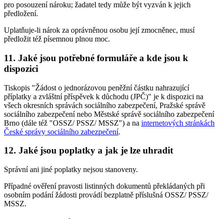
pro posouzení nároku; žadatel tedy může být vyzván k jejich
předložení.
Uplatňuje-li nárok za oprávněnou osobu její zmocněnec, musí
předložit též písemnou plnou moc.
11. Jaké jsou potřebné formuláře a kde jsou k
dispozici
Tiskopis "Žádost o jednorázovou peněžní částku nahrazující
příplatky a zvláštní příspěvek k důchodu (JPČ)" je k dispozici na
všech okresních správách sociálního zabezpečení, Pražské správě
sociálního zabezpečení nebo Městské správě sociálního zabezpečení
Brno (dále též "OSSZ/ PSSZ/ MSSZ") a na
internetových stránkách
České správy sociálního zabezpečení
.
12. Jaké jsou poplatky a jak je lze uhradit
Správní ani jiné poplatky nejsou stanoveny.
Případné ověření pravosti listinných dokumentů překládaných při
osobním podání žádosti provádí bezplatně příslušná OSSZ/ PSSZ/
MSSZ.