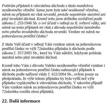
Pobírám příplatek k vdovskému důchodu z titulu manželova
nezákonného věznění. Sama jsem byla také nezákonně vězněna,
nárok na příplatek mi však nevznikl, protože nepobírám starobní ani
plný invalidní důchod. Kromě toho jsem držitelka osvědčení podle
zákona č. 255/1946 Sb. o své účasti v odboji za II. světové války, ani
nárok na tento příplatek mi však z důvodu nepobírání starobního
nebo plného invalidního důchodu nevznikl. Vznikne mi nárok na
jednorázovou peněžní částku?
Z titulu Vaší účasti v odboji Vám vznikne nárok na jednorázovou
peněžní částku ve výši 72násobku příplatku k důchodu podle
zákona č. 357/2005 Sb., který by Vám náležel, kdybyste pobírala
starobní nebo plný invalidní důchod.
Kromě toho Vám z důvodu Vašeho nezákonného věznění vznikne i
nárok na jednorázovou peněžní částku nahrazující příplatek k
důchodu podle nařízení vlády č. 622/2004 Sb., ovšem pouze za
předpokladu, že výše tohoto příplatku by byla vyšší než výše
příplatku vypláceného k vdovskému důchodu. V takovém případě
Vám vznikne nárok na jednorázovou peněžní částku ve výši
72násobku rozdílu obou příplatků.
22. Další informace