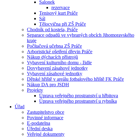
Salonek
rezervace
Tenisový kurt Práče
Sál
Tělocvična při ZŠ Práče
Chodník od kostela, Práče
Separace odpadů ve vybraných obcích Jihomoravského
kraje
Počítačová učebna ZŠ Práče
Arboristické ošetření dřevin Práče
Nákup dýchacích přístrojů
Vybavení kulturního domu - židle
Dovybavení zásahové jednotky
Vybavení zásahové jednotky
Dětské hřiště v areálu fotbalového hřiště FK Práče
Nákup DA pro JSDH
Projekty
Úprava veřejného prostranství u hřbitova
Úprava veřejného prostranství u rybníka
Úřad
Zastupitelstvo obce
Povinné informace
E-podatelna
Úřední deska
Veřejné dokumenty