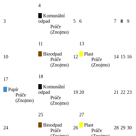
4
Komunální
3
odpad
5
6
7
8
9
Práče
(Znojmo)
11
13
Bioodpad
Plast
10
12
14
15
16
Práče
Práče
(Znojmo)
(Znojmo)
18
17
Komunální
Papír
odpad
19
20
21
22
23
Práče
Práče
(Znojmo)
(Znojmo)
25
27
Bioodpad
Plast
24
26
28
29
30
Práče
Práče
(Znojmo)
(Znojmo)