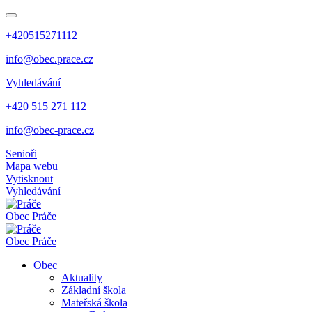
+420515271112
info@obec.prace.cz
Vyhledávání
+420 515 271 112
info@obec-prace.cz
Senioři
Mapa webu
Vytisknout
Vyhledávání
Obec
Práče
Obec
Práče
Obec
Aktuality
Základní škola
Mateřská škola