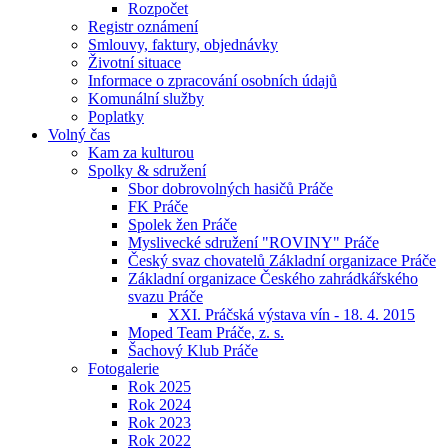
Rozpočet
Registr oznámení
Smlouvy, faktury, objednávky
Životní situace
Informace o zpracování osobních údajů
Komunální služby
Poplatky
Volný čas
Kam za kulturou
Spolky & sdružení
Sbor dobrovolných hasičů Práče
FK Práče
Spolek žen Práče
Myslivecké sdružení "ROVINY" Práče
Český svaz chovatelů Základní organizace Práče
Základní organizace Českého zahrádkářského
svazu Práče
XXI. Práčská výstava vín - 18. 4. 2015
Moped Team Práče, z. s.
Šachový Klub Práče
Fotogalerie
Rok 2025
Rok 2024
Rok 2023
Rok 2022