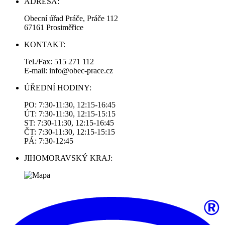
ADRESA:
Obecní úřad Práče, Práče 112
67161 Prosiměřice
KONTAKT:
Tel./Fax: 515 271 112
E-mail: info@obec-prace.cz
ÚŘEDNÍ HODINY:
PO: 7:30-11:30, 12:15-16:45
ÚT: 7:30-11:30, 12:15-15:15
ST: 7:30-11:30, 12:15-16:45
ČT: 7:30-11:30, 12:15-15:15
PÁ: 7:30-12:45
JIHOMORAVSKÝ KRAJ: