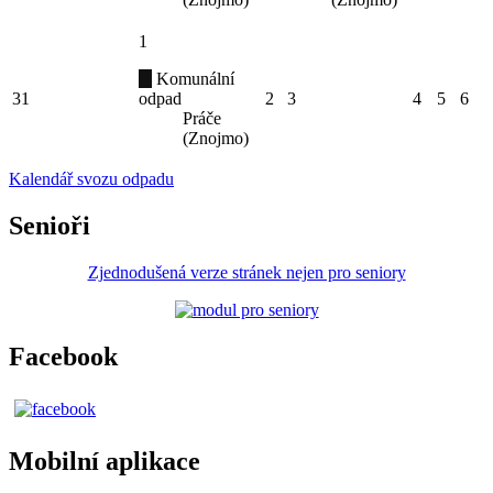
1
Komunální
31
odpad
2
3
4
5
6
Práče
(Znojmo)
Kalendář svozu odpadu
Senioři
Zjednodušená verze stránek nejen pro seniory
Facebook
Mobilní aplikace