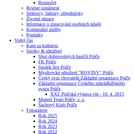
Rozpočet
Registr oznámení
Smlouvy, faktury, objednávky
Životní situace
Informace o zpracování osobních údajů
Komunální služby
Poplatky
Volný čas
Kam za kulturou
Spolky & sdružení
Sbor dobrovolných hasičů Práče
FK Práče
Spolek žen Práče
Myslivecké sdružení "ROVINY" Práče
Český svaz chovatelů Základní organizace Práče
Základní organizace Českého zahrádkářského
svazu Práče
XXI. Práčská výstava vín - 18. 4. 2015
Moped Team Práče, z. s.
Šachový Klub Práče
Fotogalerie
Rok 2025
Rok 2024
Rok 2023
Rok 2022