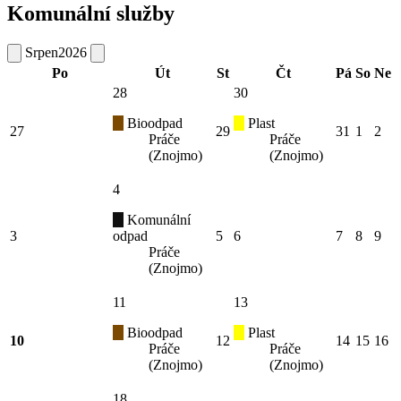
Komunální služby
Srpen
2026
Po
Út
St
Čt
Pá
So
Ne
28
30
Bioodpad
Plast
27
29
31
1
2
Práče
Práče
(Znojmo)
(Znojmo)
4
Komunální
3
odpad
5
6
7
8
9
Práče
(Znojmo)
11
13
Bioodpad
Plast
10
12
14
15
16
Práče
Práče
(Znojmo)
(Znojmo)
18