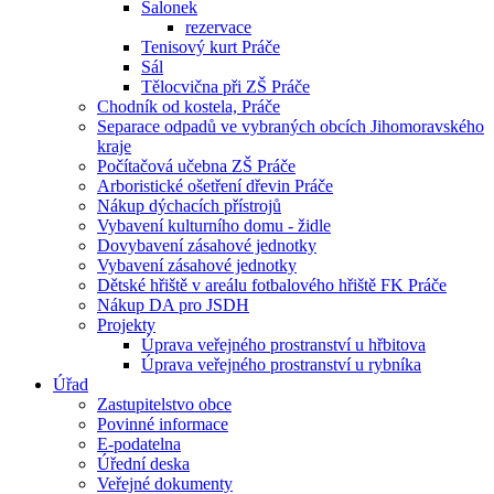
Salonek
rezervace
Tenisový kurt Práče
Sál
Tělocvična při ZŠ Práče
Chodník od kostela, Práče
Separace odpadů ve vybraných obcích Jihomoravského
kraje
Počítačová učebna ZŠ Práče
Arboristické ošetření dřevin Práče
Nákup dýchacích přístrojů
Vybavení kulturního domu - židle
Dovybavení zásahové jednotky
Vybavení zásahové jednotky
Dětské hřiště v areálu fotbalového hřiště FK Práče
Nákup DA pro JSDH
Projekty
Úprava veřejného prostranství u hřbitova
Úprava veřejného prostranství u rybníka
Úřad
Zastupitelstvo obce
Povinné informace
E-podatelna
Úřední deska
Veřejné dokumenty