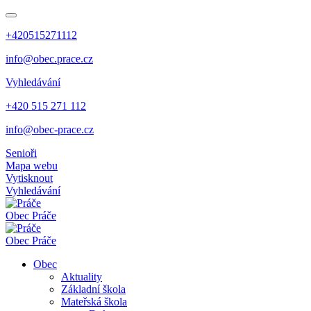
+420515271112
info@obec.prace.cz
Vyhledávání
+420 515 271 112
info@obec-prace.cz
Senioři
Mapa webu
Vytisknout
Vyhledávání
Obec
Práče
Obec
Práče
Obec
Aktuality
Základní škola
Mateřská škola