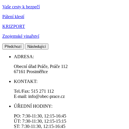
Vaše cesty k bezpečí
Pálení klestí
KRIZPORT
Znojemské vinařství
Předchozí
Následující
ADRESA:
Obecní úřad Práče, Práče 112
67161 Prosiměřice
KONTAKT:
Tel./Fax: 515 271 112
E-mail: info@obec-prace.cz
ÚŘEDNÍ HODINY:
PO: 7:30-11:30, 12:15-16:45
ÚT: 7:30-11:30, 12:15-15:15
ST: 7:30-11:30, 12:15-16:45