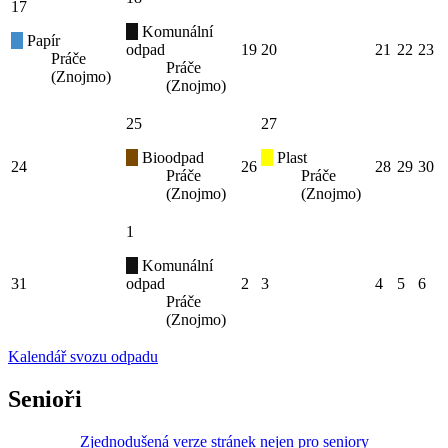
17
Komunální
Papír
odpad
19
20
21
22
23
Práče
Práče
(Znojmo)
(Znojmo)
25
27
Bioodpad
Plast
24
26
28
29
30
Práče
Práče
(Znojmo)
(Znojmo)
1
Komunální
31
odpad
2
3
4
5
6
Práče
(Znojmo)
Kalendář svozu odpadu
Senioři
Zjednodušená verze stránek nejen pro seniory