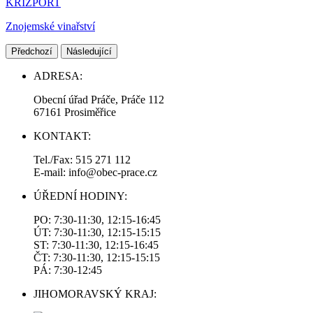
KRIZPORT
Znojemské vinařství
Předchozí
Následující
ADRESA:
Obecní úřad Práče, Práče 112
67161 Prosiměřice
KONTAKT:
Tel./Fax: 515 271 112
E-mail: info@obec-prace.cz
ÚŘEDNÍ HODINY:
PO: 7:30-11:30, 12:15-16:45
ÚT: 7:30-11:30, 12:15-15:15
ST: 7:30-11:30, 12:15-16:45
ČT: 7:30-11:30, 12:15-15:15
PÁ: 7:30-12:45
JIHOMORAVSKÝ KRAJ: