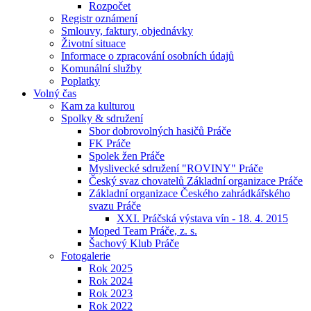
Rozpočet
Registr oznámení
Smlouvy, faktury, objednávky
Životní situace
Informace o zpracování osobních údajů
Komunální služby
Poplatky
Volný čas
Kam za kulturou
Spolky & sdružení
Sbor dobrovolných hasičů Práče
FK Práče
Spolek žen Práče
Myslivecké sdružení "ROVINY" Práče
Český svaz chovatelů Základní organizace Práče
Základní organizace Českého zahrádkářského
svazu Práče
XXI. Práčská výstava vín - 18. 4. 2015
Moped Team Práče, z. s.
Šachový Klub Práče
Fotogalerie
Rok 2025
Rok 2024
Rok 2023
Rok 2022