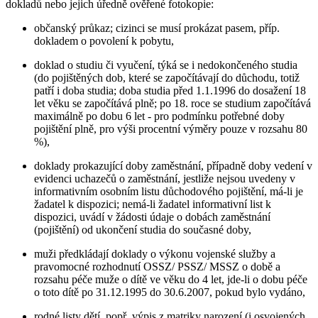
dokladů nebo jejich úředně ověřené fotokopie:
občanský průkaz; cizinci se musí prokázat pasem, příp.
dokladem o povolení k pobytu,
doklad o studiu či vyučení, týká se i nedokončeného studia
(do pojištěných dob, které se započítávají do důchodu, totiž
patří i doba studia; doba studia před 1.1.1996 do dosažení 18
let věku se započítává plně; po 18. roce se studium započítává
maximálně po dobu 6 let - pro podmínku potřebné doby
pojištění plně, pro výši procentní výměry pouze v rozsahu 80
%),
doklady prokazující doby zaměstnání, případně doby vedení v
evidenci uchazečů o zaměstnání, jestliže nejsou uvedeny v
informativním osobním listu důchodového pojištění, má-li je
žadatel k dispozici; nemá-li žadatel informativní list k
dispozici, uvádí v žádosti údaje o dobách zaměstnání
(pojištění) od ukončení studia do současné doby,
muži předkládají doklady o výkonu vojenské služby a
pravomocné rozhodnutí OSSZ/ PSSZ/ MSSZ o době a
rozsahu péče muže o dítě ve věku do 4 let, jde-li o dobu péče
o toto dítě po 31.12.1995 do 30.6.2007, pokud bylo vydáno,
rodné listy dětí, popř. výpis z matriky narození (i osvojených