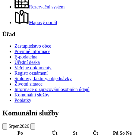
Rezervační systém
Mapový portál
Úřad
Zastupitelstvo obce
Povinné informace
E-podatelna
Úřední deska
Veřejné dokumenty
Registr oznámení
Smlouvy, faktury, objednávky
Životní situace
Informace o zpracování osobních údajů
Komunální služby
Poplatky
Komunální služby
Srpen
2026
Po
Út
St
Čt
Pá
So
Ne