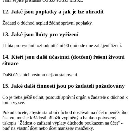
vámi sepíše příslušná OSSZ/ PSSZ/ MSSZ.
12. Jaké jsou poplatky a jak je lze uhradit
Žadatel o důchod neplatí žádné správní poplatky.
13. Jaké jsou lhůty pro vyřízení
Lhůta pro vydání rozhodnutí činí 90 dnů ode dne zahájení řízení.
14. Kteří jsou další účastníci (dotčení) řešení životní
situace
Další účastníci postupu nejsou stanoveni.
15. Jaké další činnosti jsou po žadateli požadovány
Co je třeba ještě učinit, posoudí správní orgán a žadatele o důchod k
tomu vyzve.
Pokud chcete, abyste starobní důchod dostávali na účet u peněžního
ústavu, musíte k žádosti přiložit vyplněný a bankou potvrzený
tiskopis "Žádost o zařízení výplaty důchodu poukazem na účet" -
buď na vlastní účet nebo účet manžela/ manželky.