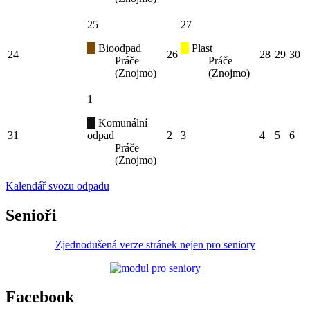
25
27
Bioodpad
Plast
24
26
28
29
30
Práče
Práče
(Znojmo)
(Znojmo)
1
Komunální
31
odpad
2
3
4
5
6
Práče
(Znojmo)
Kalendář svozu odpadu
Senioři
Zjednodušená verze stránek nejen pro seniory
Facebook