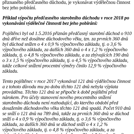
přiznaného předčasného důchodu, je vykonávat výdělečnou činnost
bez jeho pobírání.
Příklad výpočtu předčasného starobního důchodu v roce 2018 po
vykonávání výdělečné činnosti bez jeho pobírání:
Pojištěnci byl od 1.5.2016 přiznán předčasný starobní důchod o 910
dnů dříve než dosáhne důchodového věku, tzn. za prvních 360 dnů
byl důchod snížen o 4 x 0,9 % výpočtového základu, tj. o 3,6 %
výpočtového základu, za dalších 360 dnů o 4 x 1,2 % výpočtového
základu, tj. o 4,8 % výpočtového základu, a za zbývajících 190 dnů
o 3 x 1,5 % výpočtového základu, tj. o 4,5 % výpočtového základu,
takže celkové snížení procentní výměry činilo 12,9 % výpočtového
základu.
Tento pojištěnec v roce 2017 vykonával 121 dnů výdělečnou činnost
a z tohoto důvodu mu po dobu těchto 121 dnů nebyla výplata
prováděna. Těchto 121 dnů se připočte k době pojištění před
nárokem. Pro účely stanovení nového procentního snížení
starobního důchodu není rozhodující, do kterého období před
dosažením důchodového věku těchto 121 dnů spadá. Počet 910 dnů
se sníží o 121 dnů na 789 dnů, takže za prvních 360 dnů se důchod
sníží o 4 x 0,9 % výpočtového základu, tj. o 3,6 % výpočtového
základu, za dalších 360 dnů se důchod sníží o 4 x 1,2 %
výpočtového základu, tj. o 4,8 % výpočtového základu, a za