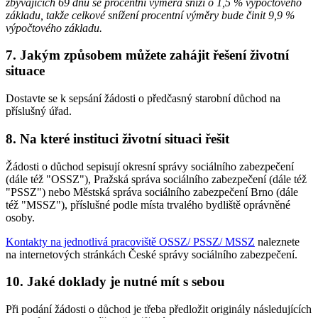
zbývajících 69 dnů se procentní výměra sníží o 1,5 % výpočtového
základu, takže celkové snížení procentní výměry bude činit 9,9 %
výpočtového základu.
7. Jakým způsobem můžete zahájit řešení životní
situace
Dostavte se k sepsání žádosti o předčasný starobní důchod na
příslušný úřad.
8. Na které instituci životní situaci řešit
Žádosti o důchod sepisují okresní správy sociálního zabezpečení
(dále též "OSSZ"), Pražská správa sociálního zabezpečení (dále též
"PSSZ") nebo Městská správa sociálního zabezpečení Brno (dále
též "MSSZ"), příslušné podle místa trvalého bydliště oprávněné
osoby.
Kontakty na jednotlivá pracoviště OSSZ/ PSSZ/ MSSZ
naleznete
na internetových stránkách České správy sociálního zabezpečení.
10. Jaké doklady je nutné mít s sebou
Při podání žádosti o důchod je třeba předložit originály následujících