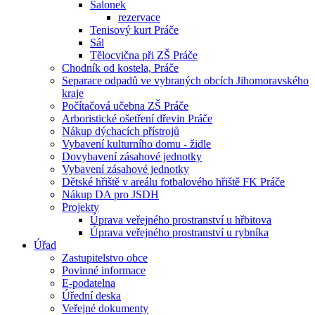
Salonek
rezervace
Tenisový kurt Práče
Sál
Tělocvična při ZŠ Práče
Chodník od kostela, Práče
Separace odpadů ve vybraných obcích Jihomoravského
kraje
Počítačová učebna ZŠ Práče
Arboristické ošetření dřevin Práče
Nákup dýchacích přístrojů
Vybavení kulturního domu - židle
Dovybavení zásahové jednotky
Vybavení zásahové jednotky
Dětské hřiště v areálu fotbalového hřiště FK Práče
Nákup DA pro JSDH
Projekty
Úprava veřejného prostranství u hřbitova
Úprava veřejného prostranství u rybníka
Úřad
Zastupitelstvo obce
Povinné informace
E-podatelna
Úřední deska
Veřejné dokumenty