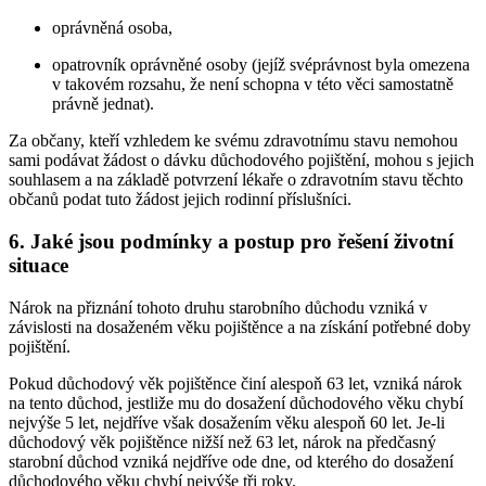
oprávněná osoba,
opatrovník oprávněné osoby (jejíž svéprávnost byla omezena
v takovém rozsahu, že není schopna v této věci samostatně
právně jednat).
Za občany, kteří vzhledem ke svému zdravotnímu stavu nemohou
sami podávat žádost o dávku důchodového pojištění, mohou s jejich
souhlasem a na základě potvrzení lékaře o zdravotním stavu těchto
občanů podat tuto žádost jejich rodinní příslušníci.
6. Jaké jsou podmínky a postup pro řešení životní
situace
Nárok na přiznání tohoto druhu starobního důchodu vzniká v
závislosti na dosaženém věku pojištěnce a na získání potřebné doby
pojištění.
Pokud důchodový věk pojištěnce činí alespoň 63 let, vzniká nárok
na tento důchod, jestliže mu do dosažení důchodového věku chybí
nejvýše 5 let, nejdříve však dosažením věku alespoň 60 let. Je-li
důchodový věk pojištěnce nižší než 63 let, nárok na předčasný
starobní důchod vzniká nejdříve ode dne, od kterého do dosažení
důchodového věku chybí nejvýše tři roky.