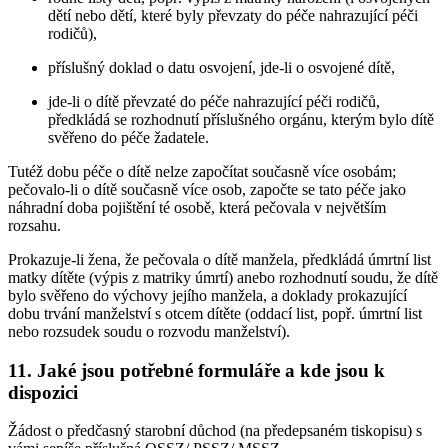
dětí nebo dětí, které byly převzaty do péče nahrazující péči
rodičů),
příslušný doklad o datu osvojení, jde-li o osvojené dítě,
jde-li o dítě převzaté do péče nahrazující péči rodičů,
předkládá se rozhodnutí příslušného orgánu, kterým bylo dítě
svěřeno do péče žadatele.
Tutéž dobu péče o dítě nelze započítat současně více osobám;
pečovalo-li o dítě současně více osob, započte se tato péče jako
náhradní doba pojištění té osobě, která pečovala v největším
rozsahu.
Prokazuje-li žena, že pečovala o dítě manžela, předkládá úmrtní list
matky dítěte (výpis z matriky úmrtí) anebo rozhodnutí soudu, že dítě
bylo svěřeno do výchovy jejího manžela, a doklady prokazující
dobu trvání manželství s otcem dítěte (oddací list, popř. úmrtní list
nebo rozsudek soudu o rozvodu manželství).
11. Jaké jsou potřebné formuláře a kde jsou k
dispozici
Žádost o předčasný starobní důchod (na předepsaném tiskopisu) s