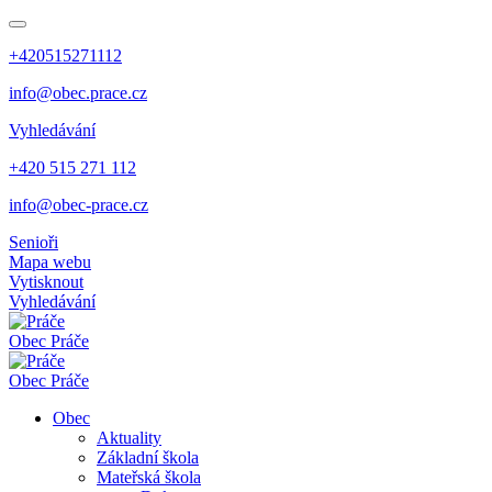
+420515271112
info@obec.prace.cz
Vyhledávání
+420 515 271 112
info@obec-prace.cz
Senioři
Mapa webu
Vytisknout
Vyhledávání
Obec
Práče
Obec
Práče
Obec
Aktuality
Základní škola
Mateřská škola