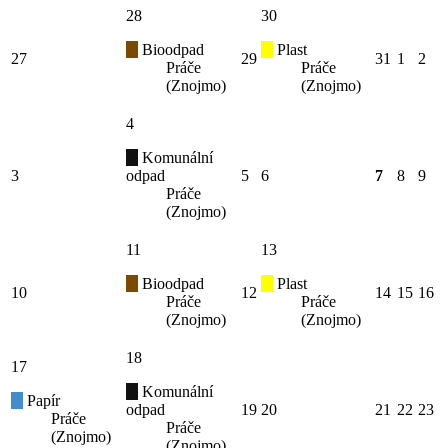
28
30
Bioodpad
Plast
27
29
31
1
2
Práče
Práče
(Znojmo)
(Znojmo)
4
Komunální
3
odpad
5
6
7
8
9
Práče
(Znojmo)
11
13
Bioodpad
Plast
10
12
14
15
16
Práče
Práče
(Znojmo)
(Znojmo)
18
17
Komunální
Papír
odpad
19
20
21
22
23
Práče
Práče
(Znojmo)
(Znojmo)