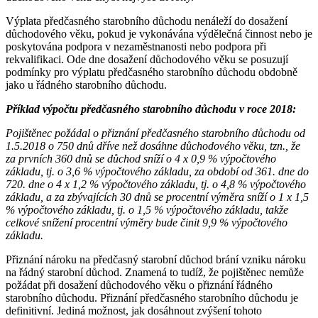
Výplata předčasného starobního důchodu nenáleží do dosažení
důchodového věku, pokud je vykonávána výdělečná činnost nebo je
poskytována podpora v nezaměstnanosti nebo podpora při
rekvalifikaci. Ode dne dosažení důchodového věku se posuzují
podmínky pro výplatu předčasného starobního důchodu obdobně
jako u řádného starobního důchodu.
Příklad výpočtu předčasného starobního důchodu v roce 2018:
Pojištěnec požádal o přiznání předčasného starobního důchodu od
1.5.2018 o 750 dnů dříve než dosáhne důchodového věku, tzn., že
za prvních 360 dnů se důchod sníží o 4 x 0,9 % výpočtového
základu, tj. o 3,6 % výpočtového základu, za období od 361. dne do
720. dne o 4 x 1,2 % výpočtového základu, tj. o 4,8 % výpočtového
základu, a za zbývajících 30 dnů se procentní výměra sníží o 1 x 1,5
% výpočtového základu, tj. o 1,5 % výpočtového základu, takže
celkové snížení procentní výměry bude činit 9,9 % výpočtového
základu.
Přiznání nároku na předčasný starobní důchod brání vzniku nároku
na řádný starobní důchod. Znamená to tudíž, že pojištěnec nemůže
požádat při dosažení důchodového věku o přiznání řádného
starobního důchodu. Přiznání předčasného starobního důchodu je
definitivní. Jediná možnost, jak dosáhnout zvýšení tohoto