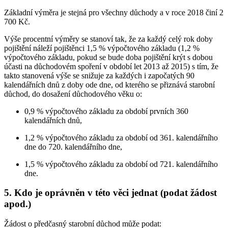
Základní výměra je stejná pro všechny důchody a v roce 2018 činí 2
700 Kč.
Výše procentní výměry se stanoví tak, že za každý celý rok doby
pojištění náleží pojištěnci 1,5 % výpočtového základu (1,2 %
výpočtového základu, pokud se bude doba pojištění krýt s dobou
účasti na důchodovém spoření v období let 2013 až 2015) s tím, že
takto stanovená výše se snižuje za každých i započatých 90
kalendářních dnů z doby ode dne, od kterého se přiznává starobní
důchod, do dosažení důchodového věku o:
0,9 % výpočtového základu za období prvních 360
kalendářních dnů,
1,2 % výpočtového základu za období od 361. kalendářního
dne do 720. kalendářního dne,
1,5 % výpočtového základu za období od 721. kalendářního
dne.
5. Kdo je oprávněn v této věci jednat (podat žádost
apod.)
Žádost o předčasný starobní důchod může podat: