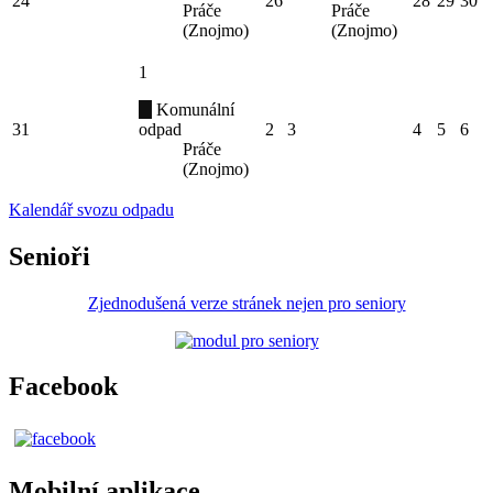
24
26
28
29
30
Práče
Práče
(Znojmo)
(Znojmo)
1
Komunální
31
odpad
2
3
4
5
6
Práče
(Znojmo)
Kalendář svozu odpadu
Senioři
Zjednodušená verze stránek nejen pro seniory
Facebook
Mobilní aplikace