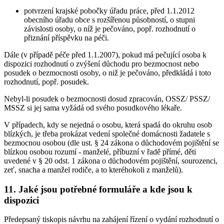
potvrzení krajské pobočky úřadu práce, před 1.1.2012
obecního úřadu obce s rozšířenou působností, o stupni
závislosti osoby, o níž je pečováno, popř. rozhodnutí o
přiznání příspěvku na péči.
Dále (v případě péče před 1.1.2007), pokud má pečující osoba k
dispozici rozhodnutí o zvýšení důchodu pro bezmocnost nebo
posudek o bezmocnosti osoby, o niž je pečováno, předkládá i toto
rozhodnutí, popř. posudek.
Nebyl-li posudek o bezmocnosti dosud zpracován, OSSZ/ PSSZ/
MSSZ si jej sama vyžádá od svého posudkového lékaře.
V případech, kdy se nejedná o osobu, která spadá do okruhu osob
blízkých, je třeba prokázat vedení společné domácnosti žadatele s
bezmocnou osobou (dle ust. § 24 zákona o důchodovém pojištění se
blízkou osobou rozumí - manželé, příbuzní v řadě přímé, děti
uvedené v § 20 odst. 1 zákona o důchodovém pojištění, sourozenci,
zeť, snacha a manžel rodiče, a to kteréhokoli z manželů).
11. Jaké jsou potřebné formuláře a kde jsou k
dispozici
Předepsaný tiskopis návrhu na zahájení řízení o vydání rozhodnutí o