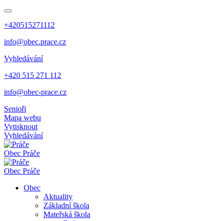
+420515271112
info@obec.prace.cz
Vyhledávání
+420 515 271 112
info@obec-prace.cz
Senioři
Mapa webu
Vytisknout
Vyhledávání
Obec
Práče
Obec
Práče
Obec
Aktuality
Základní škola
Mateřská škola