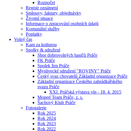
Rozpočet
Registr oznámení
Smlouvy, faktury, objednávky
Životní situace
Informace o zpracování osobních údajů
Komunální služby
Poplatky
Volný čas
Kam za kulturou
Spolky & sdružení
Sbor dobrovolných hasičů Práče
FK Práče
Spolek žen Práče
Myslivecké sdružení "ROVINY" Práče
Český svaz chovatelů Základní organizace Práče
Základní organizace Českého zahrádkářského
svazu Práče
XXI. Práčská výstava vín - 18. 4. 2015
Moped Team Práče, z. s.
Šachový Klub Práče
Fotogalerie
Rok 2025
Rok 2024
Rok 2023
Rok 2022