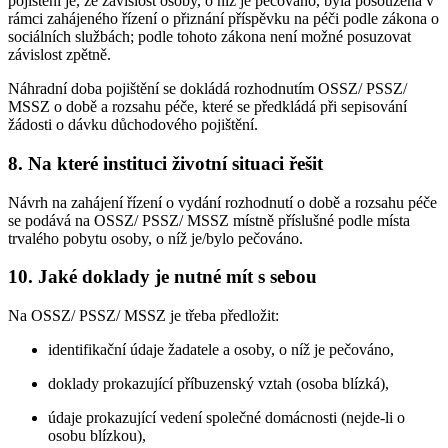
pojištění je, že závislost osoby, o níž je pečováno, byla posouzena v
rámci zahájeného řízení o přiznání příspěvku na péči podle zákona o
sociálních službách; podle tohoto zákona není možné posuzovat
závislost zpětně.
Náhradní doba pojištění se dokládá rozhodnutím OSSZ/ PSSZ/
MSSZ o době a rozsahu péče, které se předkládá při sepisování
žádosti o dávku důchodového pojištění.
8. Na které instituci životní situaci řešit
Návrh na zahájení řízení o vydání rozhodnutí o době a rozsahu péče
se podává na OSSZ/ PSSZ/ MSSZ místně příslušné podle místa
trvalého pobytu osoby, o níž je/bylo pečováno.
10. Jaké doklady je nutné mít s sebou
Na OSSZ/ PSSZ/ MSSZ je třeba předložit:
identifikační údaje žadatele a osoby, o níž je pečováno,
doklady prokazující příbuzenský vztah (osoba blízká),
údaje prokazující vedení společné domácnosti (nejde-li o
osobu blízkou),