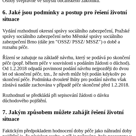
Osoby svéprávné ve smyslu občanského zákoníku.
6. Jaké jsou podmínky a postup pro řešení životní
situace
Vydání rozhodnutí okresní správy sociálního zabezpečení, Pražské
správy sociálního zabezpečení nebo Městské správy sociálního
zabezpečení Brno (dále jen "OSSZ/ PSSZ/ MSSZ") o době a
rozsahu péče.
Řízení se zahajuje na základě návrhu, který se podává po skončení
péče (popř. během péče v souvislosti s podáním žádosti o důchod).
Od 1.2.2018 odpadá povinnost podání návrhu nejpozději do dvou
let od skončení péče, tzn., že návrh může být podán kdykoliv po
skončení péče. Podmínka dvouleté lhůty pro podání návrhu však
zůstává nadále zachována v případě péče skončené před 1.2.2018.
Rozhodnutí se předkládá při sepisování žádosti o dávku
důchodového pojištění.
7. Jakým způsobem můžete zahájit řešení životní
situace
Faktickým předpokladem hodnocení doby péče jako náhradní doby