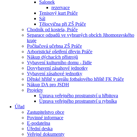
Salonek
rezervace
Tenisový kurt Práče
Sál
Tělocvična při ZŠ Práče
Chodník od kostela, Práče
Separace odpadů ve vybraných obcích Jihomoravského
kraje
Počítačová učebna ZŠ Práče
Arboristické ošetření dřevin Práče
Nákup dýchacích přístrojů
Vybavení kulturního domu - židle
Dovybavení zásahové jednotky
Vybavení zásahové jednotky
Dětské hřiště v areálu fotbalového hřiště FK Práče
Nákup DA pro JSDH
Projekty
Úprava veřejného prostranství u hřbitova
Úprava veřejného prostranství u rybníka
Úřad
Zastupitelstvo obce
Povinné informace
E-podatelna
Úřední deska
Veřejné dokumenty