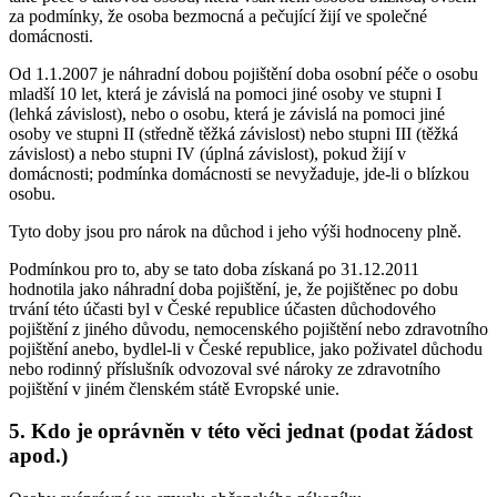
za podmínky, že osoba bezmocná a pečující žijí ve společné
domácnosti.
Od 1.1.2007 je náhradní dobou pojištění doba osobní péče o osobu
mladší 10 let, která je závislá na pomoci jiné osoby ve stupni I
(lehká závislost), nebo o osobu, která je závislá na pomoci jiné
osoby ve stupni II (středně těžká závislost) nebo stupni III (těžká
závislost) a nebo stupni IV (úplná závislost), pokud žijí v
domácnosti; podmínka domácnosti se nevyžaduje, jde-li o blízkou
osobu.
Tyto doby jsou pro nárok na důchod i jeho výši hodnoceny plně.
Podmínkou pro to, aby se tato doba získaná po 31.12.2011
hodnotila jako náhradní doba pojištění, je, že pojištěnec po dobu
trvání této účasti byl v České republice účasten důchodového
pojištění z jiného důvodu, nemocenského pojištění nebo zdravotního
pojištění anebo, bydlel-li v České republice, jako poživatel důchodu
nebo rodinný příslušník odvozoval své nároky ze zdravotního
pojištění v jiném členském státě Evropské unie.
5. Kdo je oprávněn v této věci jednat (podat žádost
apod.)