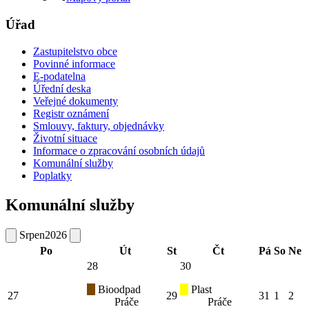
Úřad
Zastupitelstvo obce
Povinné informace
E-podatelna
Úřední deska
Veřejné dokumenty
Registr oznámení
Smlouvy, faktury, objednávky
Životní situace
Informace o zpracování osobních údajů
Komunální služby
Poplatky
Komunální služby
Srpen
2026
Po
Út
St
Čt
Pá
So
Ne
28
30
Bioodpad
Plast
27
29
31
1
2
Práče
Práče