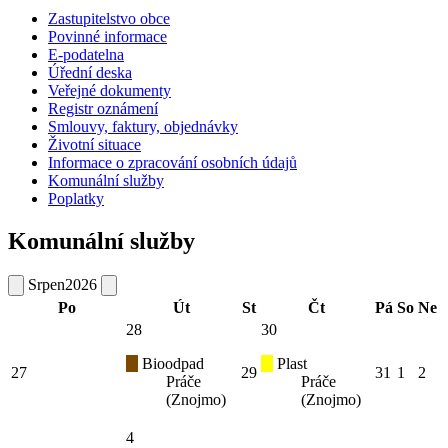
Zastupitelstvo obce
Povinné informace
E-podatelna
Úřední deska
Veřejné dokumenty
Registr oznámení
Smlouvy, faktury, objednávky
Životní situace
Informace o zpracování osobních údajů
Komunální služby
Poplatky
Komunální služby
Srpen
2026
Po
Út
St
Čt
Pá
So
Ne
28
30
Bioodpad
Plast
27
29
31
1
2
Práče
Práče
(Znojmo)
(Znojmo)
4