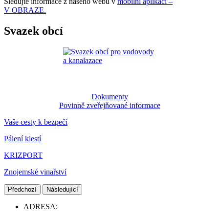
Sledujte informace z našeho webu v
mobilní aplikaci –
V OBRAZE.
Svazek obcí
Dokumenty
Povinně zveřejňované informace
Vaše cesty k bezpečí
Pálení klestí
KRIZPORT
Znojemské vinařství
Předchozí
Následující
ADRESA: