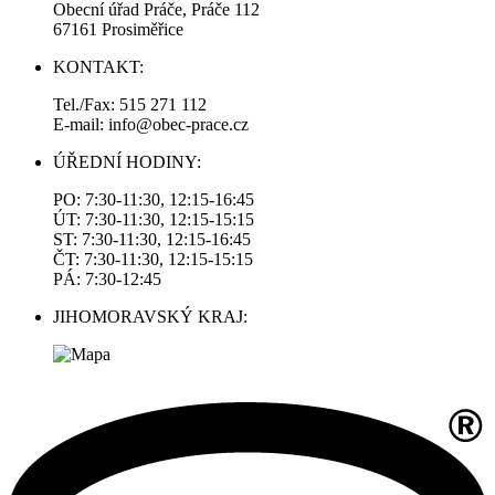
Obecní úřad Práče, Práče 112
67161 Prosiměřice
KONTAKT:
Tel./Fax: 515 271 112
E-mail: info@obec-prace.cz
ÚŘEDNÍ HODINY:
PO: 7:30-11:30, 12:15-16:45
ÚT: 7:30-11:30, 12:15-15:15
ST: 7:30-11:30, 12:15-16:45
ČT: 7:30-11:30, 12:15-15:15
PÁ: 7:30-12:45
JIHOMORAVSKÝ KRAJ: