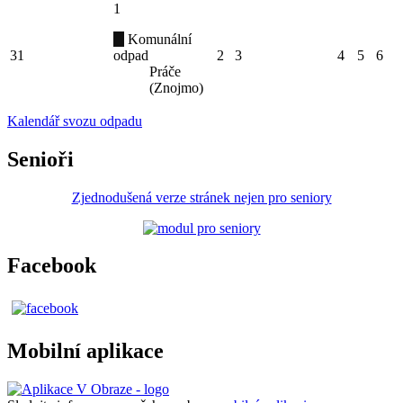
1
Komunální
31
odpad
2
3
4
5
6
Práče
(Znojmo)
Kalendář svozu odpadu
Senioři
Zjednodušená verze stránek nejen pro seniory
Facebook
Mobilní aplikace