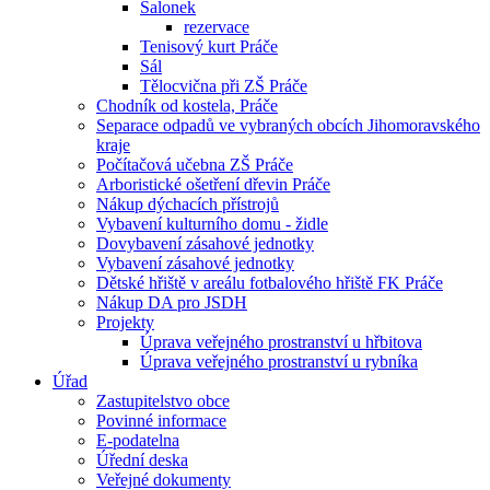
Salonek
rezervace
Tenisový kurt Práče
Sál
Tělocvična při ZŠ Práče
Chodník od kostela, Práče
Separace odpadů ve vybraných obcích Jihomoravského
kraje
Počítačová učebna ZŠ Práče
Arboristické ošetření dřevin Práče
Nákup dýchacích přístrojů
Vybavení kulturního domu - židle
Dovybavení zásahové jednotky
Vybavení zásahové jednotky
Dětské hřiště v areálu fotbalového hřiště FK Práče
Nákup DA pro JSDH
Projekty
Úprava veřejného prostranství u hřbitova
Úprava veřejného prostranství u rybníka
Úřad
Zastupitelstvo obce
Povinné informace
E-podatelna
Úřední deska
Veřejné dokumenty