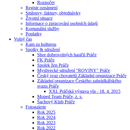
Rozpočet
Registr oznámení
Smlouvy, faktury, objednávky
Životní situace
Informace o zpracování osobních údajů
Komunální služby
Poplatky
Volný čas
Kam za kulturou
Spolky & sdružení
Sbor dobrovolných hasičů Práče
FK Práče
Spolek žen Práče
Myslivecké sdružení "ROVINY" Práče
Český svaz chovatelů Základní organizace Práče
Základní organizace Českého zahrádkářského
svazu Práče
XXI. Práčská výstava vín - 18. 4. 2015
Moped Team Práče, z. s.
Šachový Klub Práče
Fotogalerie
Rok 2025
Rok 2024
Rok 2023
Rok 2022