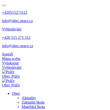
+420515271112
info@obec.prace.cz
Vyhledávání
+420 515 271 112
info@obec-prace.cz
Senioři
Mapa webu
Vytisknout
Vyhledávání
Obec
Práče
Obec
Práče
Obec
Aktuality
Základní škola
Mateřská škola