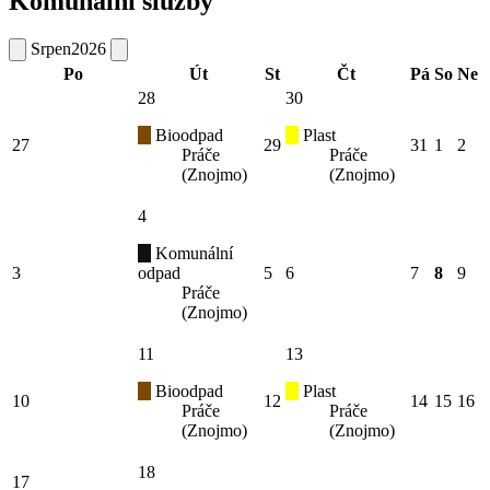
Komunální služby
Srpen
2026
Po
Út
St
Čt
Pá
So
Ne
28
30
Bioodpad
Plast
27
29
31
1
2
Práče
Práče
(Znojmo)
(Znojmo)
4
Komunální
3
odpad
5
6
7
8
9
Práče
(Znojmo)
11
13
Bioodpad
Plast
10
12
14
15
16
Práče
Práče
(Znojmo)
(Znojmo)
18
17