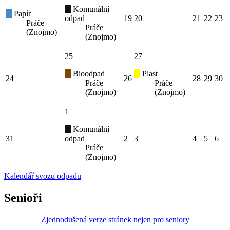
Komunální
Papír
odpad
19
20
21
22
23
Práče
Práče
(Znojmo)
(Znojmo)
25
27
Bioodpad
Plast
24
26
28
29
30
Práče
Práče
(Znojmo)
(Znojmo)
1
Komunální
31
odpad
2
3
4
5
6
Práče
(Znojmo)
Kalendář svozu odpadu
Senioři
Zjednodušená verze stránek nejen pro seniory