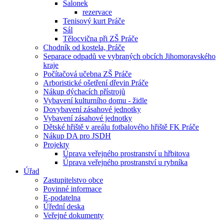
Salonek
rezervace
Tenisový kurt Práče
Sál
Tělocvična při ZŠ Práče
Chodník od kostela, Práče
Separace odpadů ve vybraných obcích Jihomoravského
kraje
Počítačová učebna ZŠ Práče
Arboristické ošetření dřevin Práče
Nákup dýchacích přístrojů
Vybavení kulturního domu - židle
Dovybavení zásahové jednotky
Vybavení zásahové jednotky
Dětské hřiště v areálu fotbalového hřiště FK Práče
Nákup DA pro JSDH
Projekty
Úprava veřejného prostranství u hřbitova
Úprava veřejného prostranství u rybníka
Úřad
Zastupitelstvo obce
Povinné informace
E-podatelna
Úřední deska
Veřejné dokumenty