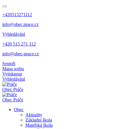
+420515271112
info@obec.prace.cz
Vyhledávání
+420 515 271 112
info@obec-prace.cz
Senioři
Mapa webu
Vytisknout
Vyhledávání
Obec
Práče
Obec
Práče
Obec
Aktuality
Základní škola
Mateřská škola