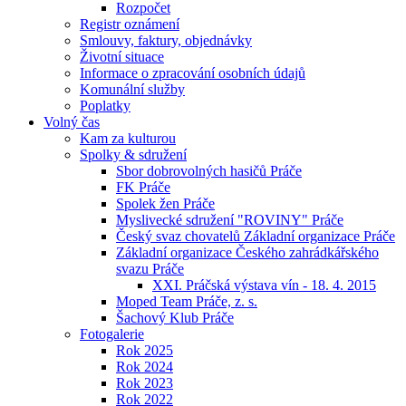
Rozpočet
Registr oznámení
Smlouvy, faktury, objednávky
Životní situace
Informace o zpracování osobních údajů
Komunální služby
Poplatky
Volný čas
Kam za kulturou
Spolky & sdružení
Sbor dobrovolných hasičů Práče
FK Práče
Spolek žen Práče
Myslivecké sdružení "ROVINY" Práče
Český svaz chovatelů Základní organizace Práče
Základní organizace Českého zahrádkářského
svazu Práče
XXI. Práčská výstava vín - 18. 4. 2015
Moped Team Práče, z. s.
Šachový Klub Práče
Fotogalerie
Rok 2025
Rok 2024
Rok 2023
Rok 2022