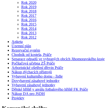
Rok 2020
Rok 2019
Rok 2018
Rok 2017
Rok 2016
Rok 2015
Rok 2014
Rok 2013
Rok 2012
Anketa
Územní plán
Rezervační systém
Chodník od kostela, Práče
Separace odpadů ve vybraných obcích Jihomoravského kraje
Počítačová učebna ZŠ Práče
Arboristické ošetření dřevin Práče
Nákup dýchacích přístrojů
Vybavení kulturního domu - židle
Dovybavení zásahové jednotky
Vybavení zásahové jednotky
Dětské hřiště v areálu fotbalového hřiště FK Práče
Nákup DA pro JSDH
Projekty