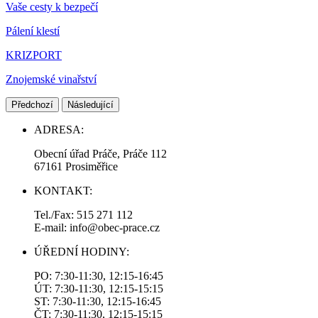
Vaše cesty k bezpečí
Pálení klestí
KRIZPORT
Znojemské vinařství
Předchozí
Následující
ADRESA:
Obecní úřad Práče, Práče 112
67161 Prosiměřice
KONTAKT:
Tel./Fax: 515 271 112
E-mail: info@obec-prace.cz
ÚŘEDNÍ HODINY:
PO: 7:30-11:30, 12:15-16:45
ÚT: 7:30-11:30, 12:15-15:15
ST: 7:30-11:30, 12:15-16:45
ČT: 7:30-11:30, 12:15-15:15