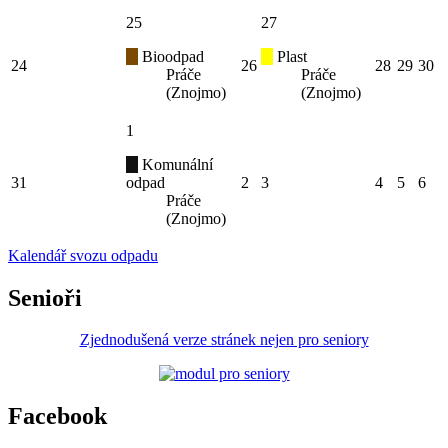
25
27
Bioodpad
Plast
24
26
28
29
30
Práče
Práče
(Znojmo)
(Znojmo)
1
Komunální
31
odpad
2
3
4
5
6
Práče
(Znojmo)
Kalendář svozu odpadu
Senioři
Zjednodušená verze stránek nejen pro seniory
Facebook