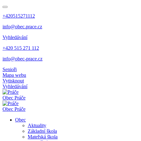
+420515271112
info@obec.prace.cz
Vyhledávání
+420 515 271 112
info@obec-prace.cz
Senioři
Mapa webu
Vytisknout
Vyhledávání
Obec
Práče
Obec
Práče
Obec
Aktuality
Základní škola
Mateřská škola