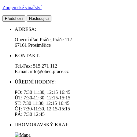
Znojemské vinařství
Předchozí
Následující
ADRESA:
Obecní úřad Práče, Práče 112
67161 Prosiměřice
KONTAKT:
Tel./Fax: 515 271 112
E-mail: info@obec-prace.cz
ÚŘEDNÍ HODINY:
PO: 7:30-11:30, 12:15-16:45
ÚT: 7:30-11:30, 12:15-15:15
ST: 7:30-11:30, 12:15-16:45
ČT: 7:30-11:30, 12:15-15:15
PÁ: 7:30-12:45
JIHOMORAVSKÝ KRAJ: