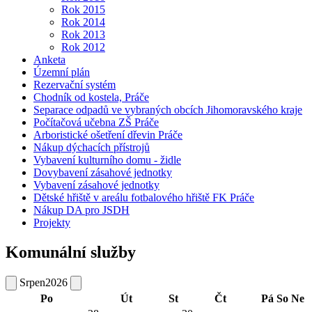
Rok 2015
Rok 2014
Rok 2013
Rok 2012
Anketa
Územní plán
Rezervační systém
Chodník od kostela, Práče
Separace odpadů ve vybraných obcích Jihomoravského kraje
Počítačová učebna ZŠ Práče
Arboristické ošetření dřevin Práče
Nákup dýchacích přístrojů
Vybavení kulturního domu - židle
Dovybavení zásahové jednotky
Vybavení zásahové jednotky
Dětské hřiště v areálu fotbalového hřiště FK Práče
Nákup DA pro JSDH
Projekty
Komunální služby
Srpen
2026
Po
Út
St
Čt
Pá
So
Ne