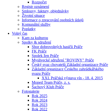
Rozpočet
Registr oznámení
Smlouvy, faktury, objednávky
Životní situace
Informace o zpracování osobních údajů
Komunální služby
Poplatky
Volný čas
Kam za kulturou
Spolky & sdružení
Sbor dobrovolných hasičů Práče
FK Práče
Spolek žen Práče
Myslivecké sdružení "ROVINY" Práče
Český svaz chovatelů Základní organizace Práče
Základní organizace Českého zahrádkářského
svazu Práče
XXI. Práčská výstava vín - 18. 4. 2015
Moped Team Práče, z. s.
Šachový Klub Práče
Fotogalerie
Rok 2025
Rok 2024
Rok 2023
Rok 2022