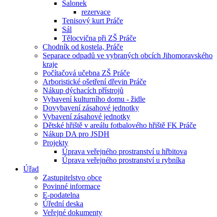
Salonek
rezervace
Tenisový kurt Práče
Sál
Tělocvična při ZŠ Práče
Chodník od kostela, Práče
Separace odpadů ve vybraných obcích Jihomoravského
kraje
Počítačová učebna ZŠ Práče
Arboristické ošetření dřevin Práče
Nákup dýchacích přístrojů
Vybavení kulturního domu - židle
Dovybavení zásahové jednotky
Vybavení zásahové jednotky
Dětské hřiště v areálu fotbalového hřiště FK Práče
Nákup DA pro JSDH
Projekty
Úprava veřejného prostranství u hřbitova
Úprava veřejného prostranství u rybníka
Úřad
Zastupitelstvo obce
Povinné informace
E-podatelna
Úřední deska
Veřejné dokumenty