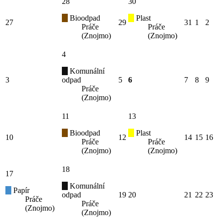
28
30
Bioodpad
Plast
27
29
31
1
2
Práče
Práče
(Znojmo)
(Znojmo)
4
Komunální
3
odpad
5
6
7
8
9
Práče
(Znojmo)
11
13
Bioodpad
Plast
10
12
14
15
16
Práče
Práče
(Znojmo)
(Znojmo)
18
17
Komunální
Papír
odpad
19
20
21
22
23
Práče
Práče
(Znojmo)
(Znojmo)