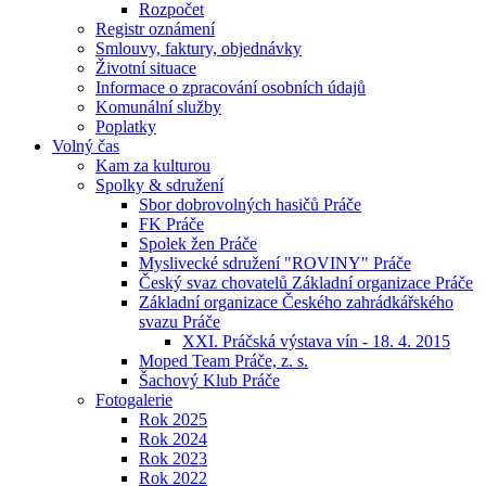
Rozpočet
Registr oznámení
Smlouvy, faktury, objednávky
Životní situace
Informace o zpracování osobních údajů
Komunální služby
Poplatky
Volný čas
Kam za kulturou
Spolky & sdružení
Sbor dobrovolných hasičů Práče
FK Práče
Spolek žen Práče
Myslivecké sdružení "ROVINY" Práče
Český svaz chovatelů Základní organizace Práče
Základní organizace Českého zahrádkářského
svazu Práče
XXI. Práčská výstava vín - 18. 4. 2015
Moped Team Práče, z. s.
Šachový Klub Práče
Fotogalerie
Rok 2025
Rok 2024
Rok 2023
Rok 2022