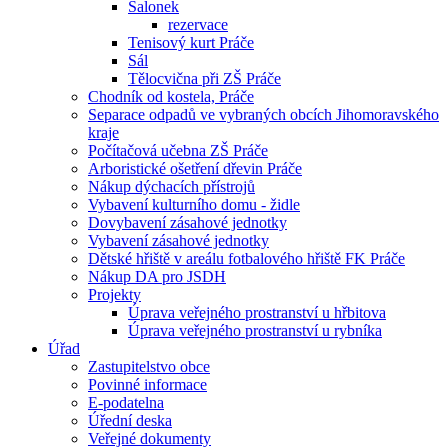
Salonek
rezervace
Tenisový kurt Práče
Sál
Tělocvična při ZŠ Práče
Chodník od kostela, Práče
Separace odpadů ve vybraných obcích Jihomoravského
kraje
Počítačová učebna ZŠ Práče
Arboristické ošetření dřevin Práče
Nákup dýchacích přístrojů
Vybavení kulturního domu - židle
Dovybavení zásahové jednotky
Vybavení zásahové jednotky
Dětské hřiště v areálu fotbalového hřiště FK Práče
Nákup DA pro JSDH
Projekty
Úprava veřejného prostranství u hřbitova
Úprava veřejného prostranství u rybníka
Úřad
Zastupitelstvo obce
Povinné informace
E-podatelna
Úřední deska
Veřejné dokumenty