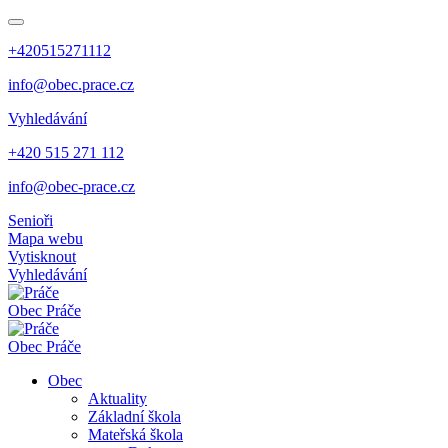
+420515271112
info@obec.prace.cz
Vyhledávání
+420 515 271 112
info@obec-prace.cz
Senioři
Mapa webu
Vytisknout
Vyhledávání
Obec
Práče
Obec
Práče
Obec
Aktuality
Základní škola
Mateřská škola