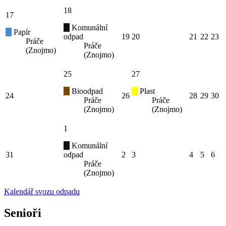
18
17
Komunální
Papír
odpad
19
20
21
22
23
Práče
Práče
(Znojmo)
(Znojmo)
25
27
Bioodpad
Plast
24
26
28
29
30
Práče
Práče
(Znojmo)
(Znojmo)
1
Komunální
31
odpad
2
3
4
5
6
Práče
(Znojmo)
Kalendář svozu odpadu
Senioři