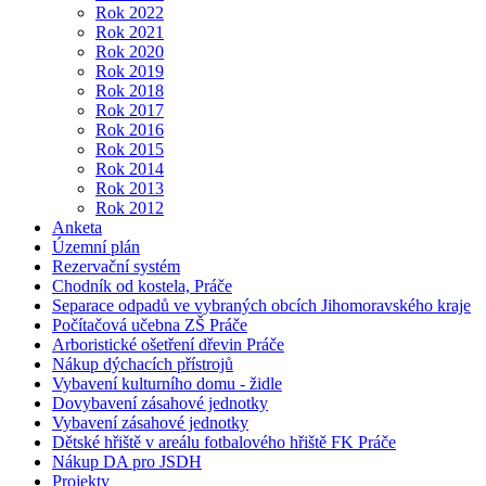
Rok 2022
Rok 2021
Rok 2020
Rok 2019
Rok 2018
Rok 2017
Rok 2016
Rok 2015
Rok 2014
Rok 2013
Rok 2012
Anketa
Územní plán
Rezervační systém
Chodník od kostela, Práče
Separace odpadů ve vybraných obcích Jihomoravského kraje
Počítačová učebna ZŠ Práče
Arboristické ošetření dřevin Práče
Nákup dýchacích přístrojů
Vybavení kulturního domu - židle
Dovybavení zásahové jednotky
Vybavení zásahové jednotky
Dětské hřiště v areálu fotbalového hřiště FK Práče
Nákup DA pro JSDH
Projekty