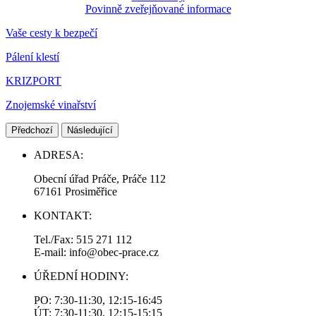
Povinně zveřejňované informace
Vaše cesty k bezpečí
Pálení klestí
KRIZPORT
Znojemské vinařství
Předchozí
Následující
ADRESA:
Obecní úřad Práče, Práče 112
67161 Prosiměřice
KONTAKT:
Tel./Fax: 515 271 112
E-mail: info@obec-prace.cz
ÚŘEDNÍ HODINY:
PO: 7:30-11:30, 12:15-16:45
ÚT: 7:30-11:30, 12:15-15:15