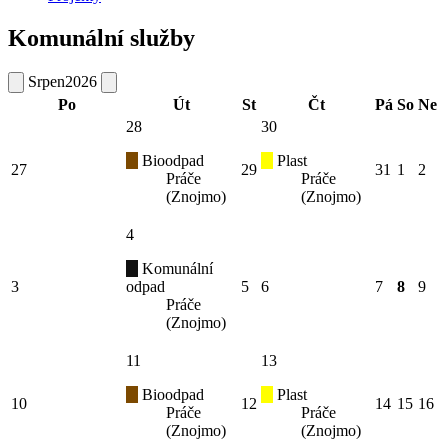
Komunální služby
Srpen
2026
Po
Út
St
Čt
Pá
So
Ne
28
30
Bioodpad
Plast
27
29
31
1
2
Práče
Práče
(Znojmo)
(Znojmo)
4
Komunální
3
odpad
5
6
7
8
9
Práče
(Znojmo)
11
13
Bioodpad
Plast
10
12
14
15
16
Práče
Práče
(Znojmo)
(Znojmo)