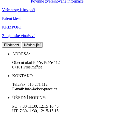
Povinně zveřejňované informace
Vaše cesty k bezpečí
Pálení klestí
KRIZPORT
Znojemské vinařství
Předchozí
Následující
ADRESA:
Obecní úřad Práče, Práče 112
67161 Prosiměřice
KONTAKT:
Tel./Fax: 515 271 112
E-mail: info@obec-prace.cz
ÚŘEDNÍ HODINY:
PO: 7:30-11:30, 12:15-16:45
ÚT: 7:30-11:30, 12:15-15:15