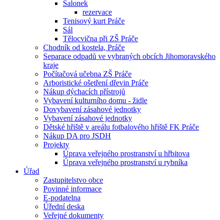
Salonek
rezervace
Tenisový kurt Práče
Sál
Tělocvična při ZŠ Práče
Chodník od kostela, Práče
Separace odpadů ve vybraných obcích Jihomoravského
kraje
Počítačová učebna ZŠ Práče
Arboristické ošetření dřevin Práče
Nákup dýchacích přístrojů
Vybavení kulturního domu - židle
Dovybavení zásahové jednotky
Vybavení zásahové jednotky
Dětské hřiště v areálu fotbalového hřiště FK Práče
Nákup DA pro JSDH
Projekty
Úprava veřejného prostranství u hřbitova
Úprava veřejného prostranství u rybníka
Úřad
Zastupitelstvo obce
Povinné informace
E-podatelna
Úřední deska
Veřejné dokumenty