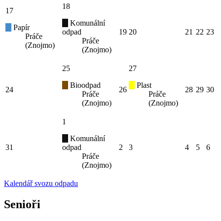
18
17
Komunální
Papír
odpad
19
20
21
22
23
Práče
Práče
(Znojmo)
(Znojmo)
25
27
Bioodpad
Plast
24
26
28
29
30
Práče
Práče
(Znojmo)
(Znojmo)
1
Komunální
31
odpad
2
3
4
5
6
Práče
(Znojmo)
Kalendář svozu odpadu
Senioři