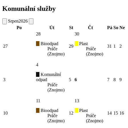
Komunální služby
Srpen
2026
Po
Út
St
Čt
Pá
So
Ne
28
30
Bioodpad
Plast
27
29
31
1
2
Práče
Práče
(Znojmo)
(Znojmo)
4
Komunální
3
odpad
5
6
7
8
9
Práče
(Znojmo)
11
13
Bioodpad
Plast
10
12
14
15
16
Práče
Práče
(Znojmo)
(Znojmo)