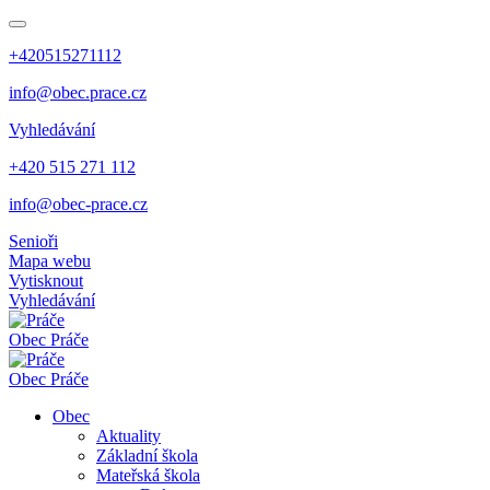
+420515271112
info@obec.prace.cz
Vyhledávání
+420 515 271 112
info@obec-prace.cz
Senioři
Mapa webu
Vytisknout
Vyhledávání
Obec
Práče
Obec
Práče
Obec
Aktuality
Základní škola
Mateřská škola