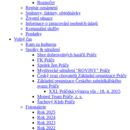
Rozpočet
Registr oznámení
Smlouvy, faktury, objednávky
Životní situace
Informace o zpracování osobních údajů
Komunální služby
Poplatky
Volný čas
Kam za kulturou
Spolky & sdružení
Sbor dobrovolných hasičů Práče
FK Práče
Spolek žen Práče
Myslivecké sdružení "ROVINY" Práče
Český svaz chovatelů Základní organizace Práče
Základní organizace Českého zahrádkářského
svazu Práče
XXI. Práčská výstava vín - 18. 4. 2015
Moped Team Práče, z. s.
Šachový Klub Práče
Fotogalerie
Rok 2025
Rok 2024
Rok 2023
Rok 2022