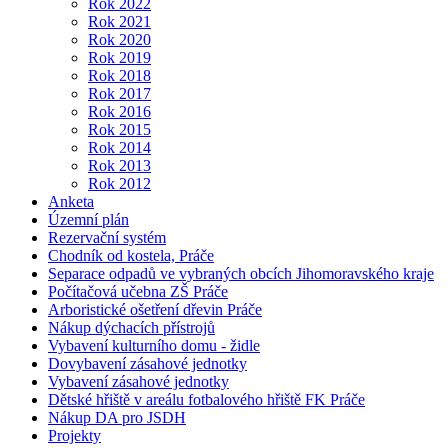
Rok 2022
Rok 2021
Rok 2020
Rok 2019
Rok 2018
Rok 2017
Rok 2016
Rok 2015
Rok 2014
Rok 2013
Rok 2012
Anketa
Územní plán
Rezervační systém
Chodník od kostela, Práče
Separace odpadů ve vybraných obcích Jihomoravského kraje
Počítačová učebna ZŠ Práče
Arboristické ošetření dřevin Práče
Nákup dýchacích přístrojů
Vybavení kulturního domu - židle
Dovybavení zásahové jednotky
Vybavení zásahové jednotky
Dětské hřiště v areálu fotbalového hřiště FK Práče
Nákup DA pro JSDH
Projekty