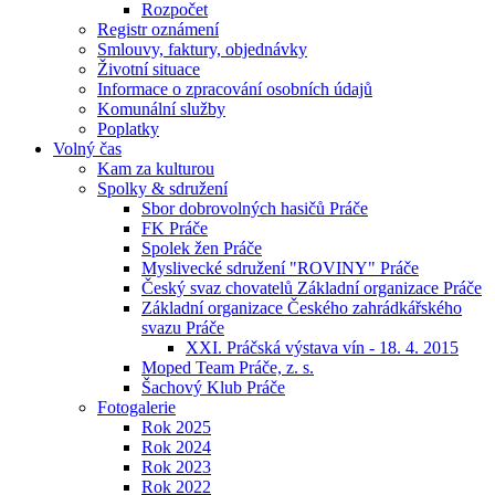
Rozpočet
Registr oznámení
Smlouvy, faktury, objednávky
Životní situace
Informace o zpracování osobních údajů
Komunální služby
Poplatky
Volný čas
Kam za kulturou
Spolky & sdružení
Sbor dobrovolných hasičů Práče
FK Práče
Spolek žen Práče
Myslivecké sdružení "ROVINY" Práče
Český svaz chovatelů Základní organizace Práče
Základní organizace Českého zahrádkářského
svazu Práče
XXI. Práčská výstava vín - 18. 4. 2015
Moped Team Práče, z. s.
Šachový Klub Práče
Fotogalerie
Rok 2025
Rok 2024
Rok 2023
Rok 2022