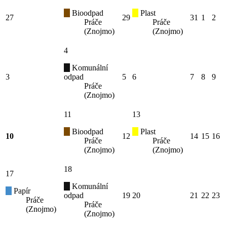
Bioodpad
Plast
27
29
31
1
2
Práče
Práče
(Znojmo)
(Znojmo)
4
Komunální
3
odpad
5
6
7
8
9
Práče
(Znojmo)
11
13
Bioodpad
Plast
10
12
14
15
16
Práče
Práče
(Znojmo)
(Znojmo)
18
17
Komunální
Papír
odpad
19
20
21
22
23
Práče
Práče
(Znojmo)
(Znojmo)