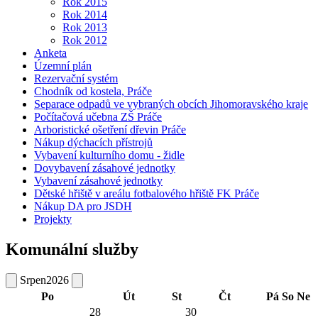
Rok 2015
Rok 2014
Rok 2013
Rok 2012
Anketa
Územní plán
Rezervační systém
Chodník od kostela, Práče
Separace odpadů ve vybraných obcích Jihomoravského kraje
Počítačová učebna ZŠ Práče
Arboristické ošetření dřevin Práče
Nákup dýchacích přístrojů
Vybavení kulturního domu - židle
Dovybavení zásahové jednotky
Vybavení zásahové jednotky
Dětské hřiště v areálu fotbalového hřiště FK Práče
Nákup DA pro JSDH
Projekty
Komunální služby
Srpen
2026
Po
Út
St
Čt
Pá
So
Ne
28
30