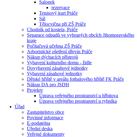
Salonek
rezervace
Tenisový kurt Práče
Sál
Tělocvična při ZŠ Práče
Chodník od kostela, Práče
Separace odpadů ve vybraných obcích Jihomoravského
kraje
Počítačová učebna ZŠ Práče
Arboristické ošetření dřevin Práče
Nákup dýchacích přístrojů
Vybavení kulturního domu - židle
Dovybavení zásahové jednotky
Vybavení zásahové jednotky
Dětské hřiště v areálu fotbalového hřiště FK Práče
Nákup DA pro JSDH
Projekty
Úprava veřejného prostranství u hřbitova
Úprava veřejného prostranství u rybníka
Úřad
Zastupitelstvo obce
Povinné informace
E-podatelna
Úřední deska
Veřejné dokumenty