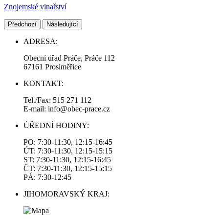
Znojemské vinařství
Předchozí
Následující
ADRESA:
Obecní úřad Práče, Práče 112
67161 Prosiměřice
KONTAKT:
Tel./Fax: 515 271 112
E-mail: info@obec-prace.cz
ÚŘEDNÍ HODINY:
PO: 7:30-11:30, 12:15-16:45
ÚT: 7:30-11:30, 12:15-15:15
ST: 7:30-11:30, 12:15-16:45
ČT: 7:30-11:30, 12:15-15:15
PÁ: 7:30-12:45
JIHOMORAVSKÝ KRAJ: