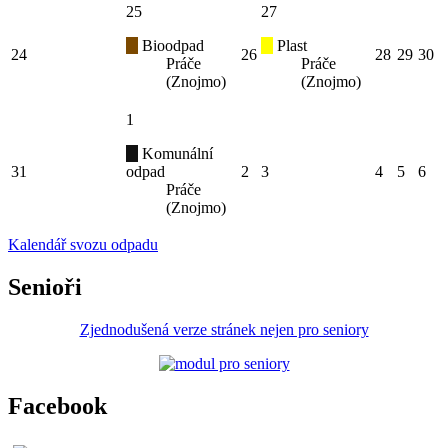
25
27
Bioodpad
Plast
24
26
28
29
30
Práče
Práče
(Znojmo)
(Znojmo)
1
Komunální
31
odpad
2
3
4
5
6
Práče
(Znojmo)
Kalendář svozu odpadu
Senioři
Zjednodušená verze stránek nejen pro seniory
Facebook