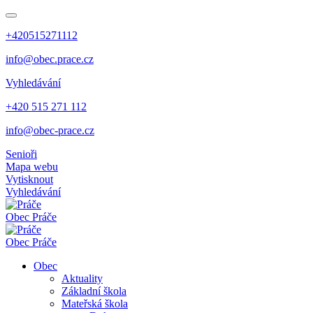
+420515271112
info@obec.prace.cz
Vyhledávání
+420 515 271 112
info@obec-prace.cz
Senioři
Mapa webu
Vytisknout
Vyhledávání
Obec
Práče
Obec
Práče
Obec
Aktuality
Základní škola
Mateřská škola