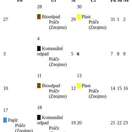
Po
Út
St
Čt
Pá
So
Ne
28
30
Bioodpad
Plast
27
29
31
1
2
Práče
Práče
(Znojmo)
(Znojmo)
4
Komunální
3
odpad
5
6
7
8
9
Práče
(Znojmo)
11
13
Bioodpad
Plast
10
12
14
15
16
Práče
Práče
(Znojmo)
(Znojmo)
18
17
Komunální
Papír
odpad
19
20
21
22
23
Práče
Práče
(Znojmo)