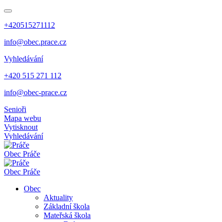
+420515271112
info@obec.prace.cz
Vyhledávání
+420 515 271 112
info@obec-prace.cz
Senioři
Mapa webu
Vytisknout
Vyhledávání
Obec
Práče
Obec
Práče
Obec
Aktuality
Základní škola
Mateřská škola