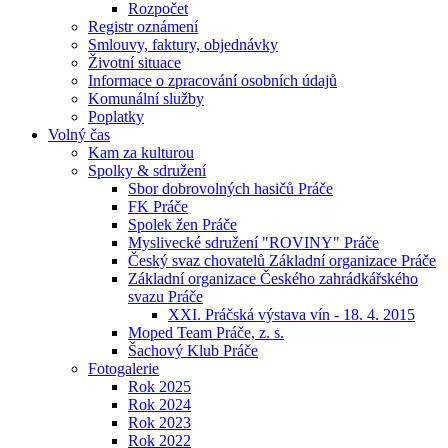
Rozpočet
Registr oznámení
Smlouvy, faktury, objednávky
Životní situace
Informace o zpracování osobních údajů
Komunální služby
Poplatky
Volný čas
Kam za kulturou
Spolky & sdružení
Sbor dobrovolných hasičů Práče
FK Práče
Spolek žen Práče
Myslivecké sdružení "ROVINY" Práče
Český svaz chovatelů Základní organizace Práče
Základní organizace Českého zahrádkářského
svazu Práče
XXI. Práčská výstava vín - 18. 4. 2015
Moped Team Práče, z. s.
Šachový Klub Práče
Fotogalerie
Rok 2025
Rok 2024
Rok 2023
Rok 2022