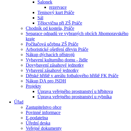
Salonek
rezervace
Tenisový kurt Práče
Sál
Tělocvična při ZŠ Práče
Chodník od kostela, Práče
Separace odpadů ve vybraných obcích Jihomoravského
kraje
Počítačová učebna ZŠ Práče
Arboristické ošetření dřevin Práče
Nákup dýchacích přístrojů
Vybavení kulturního domu - židle
Dovybavení zásahové jednotky
Vybavení zásahové jednotky
Dětské hřiště v areálu fotbalového hřiště FK Práče
Nákup DA pro JSDH
Projekty
Úprava veřejného prostranství u hřbitova
Úprava veřejného prostranství u rybníka
Úřad
Zastupitelstvo obce
Povinné informace
E-podatelna
Úřední deska
Veřejné dokumenty