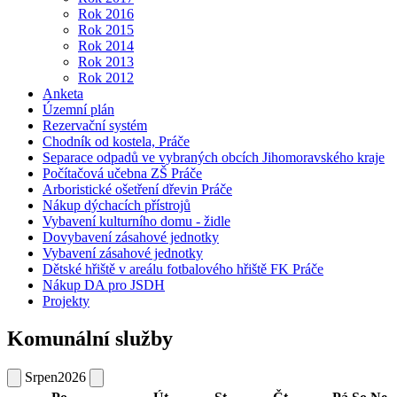
Rok 2016
Rok 2015
Rok 2014
Rok 2013
Rok 2012
Anketa
Územní plán
Rezervační systém
Chodník od kostela, Práče
Separace odpadů ve vybraných obcích Jihomoravského kraje
Počítačová učebna ZŠ Práče
Arboristické ošetření dřevin Práče
Nákup dýchacích přístrojů
Vybavení kulturního domu - židle
Dovybavení zásahové jednotky
Vybavení zásahové jednotky
Dětské hřiště v areálu fotbalového hřiště FK Práče
Nákup DA pro JSDH
Projekty
Komunální služby
Srpen
2026