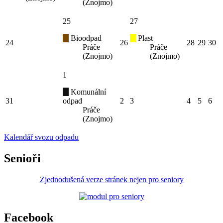
(Znojmo)
25
27
Bioodpad
Plast
24
26
28
29
30
Práče
Práče
(Znojmo)
(Znojmo)
1
Komunální
31
odpad
2
3
4
5
6
Práče
(Znojmo)
Kalendář svozu odpadu
Senioři
Zjednodušená verze stránek nejen pro seniory
Facebook