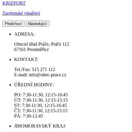
KRIZPORT
Znojemské vinařství
Předchozí
Následující
ADRESA:
Obecní úřad Práče, Práče 112
67161 Prosiměřice
KONTAKT:
Tel./Fax: 515 271 112
E-mail: info@obec-prace.cz
ÚŘEDNÍ HODINY:
PO: 7:30-11:30, 12:15-16:45
ÚT: 7:30-11:30, 12:15-15:15
ST: 7:30-11:30, 12:15-16:45
ČT: 7:30-11:30, 12:15-15:15
PÁ: 7:30-12:45
JIHOMORAVSKÝ KRAJ: