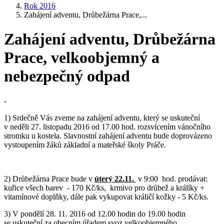
Rok 2016
Zahájení adventu, Drůbežárna Prace,...
Zahájení adventu, Drůbežárna
Prace, velkoobjemný a
nebezpečný odpad
-
1) Srdečně Vás zveme na zahájení adventu, který se uskuteční
v neděli 27. listopadu 2016 od 17.00 hod. rozsvícením vánočního
stromku u kostela. Slavnostní zahájení adventu bude doprovázeno
vystoupením žáků základní a mateřské školy Práče.
2) Drůbežárna Prace bude v
úterý 22.11.
v 9:00 hod. prodávat:
kuřice všech barev - 170 Kč/ks, krmivo pro drůbež a králíky +
vitamínové doplňky, dále pak vykupovat králičí kožky - 5 Kč/ks.
3) V pondělí 28. 11. 2016 od 12.00 hodin do 19.00 hodin
se uskuteční za obecním úřadem svoz velkoobjemného