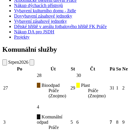
Arboristické ošetření dřevin Práče
Nákup dýchacích přístrojů
Vybavení kulturního domu - židle
Dovybavení zásahové jednotky
Vybavení zásahové jednotky
Dětské hřiště v areálu fotbalového hřiště FK Práče
Nákup DA pro JSDH
Projekty
Komunální služby
Srpen
2026
Po
Út
St
Čt
Pá
So
Ne
28
30
Bioodpad
Plast
27
29
31
1
2
Práče
Práče
(Znojmo)
(Znojmo)
4
Komunální
3
odpad
5
6
7
8
9
Práče