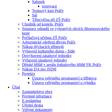
Salonek
rezervace
Tenisový kurt Práče
Sál
Tělocvična při ZŠ Práče
Chodník od kostela, Práče
Separace odpadů ve vybraných obcích Jihomoravského
kraje
Počítačová učebna ZŠ Práče
Arboristické ošetření dřevin Práče
Nákup dýchacích přístrojů
Vybavení kulturního domu - židle
Dovybavení zásahové jednotky
Vybavení zásahové jednotky
Dětské hřiště v areálu fotbalového hřiště FK Práče
Nákup DA pro JSDH
Projekty
Úprava veřejného prostranství u hřbitova
Úprava veřejného prostranství u rybníka
Úřad
Zastupitelstvo obce
Povinné informace
E-podatelna
Úřední deska
Veřejné dokumenty