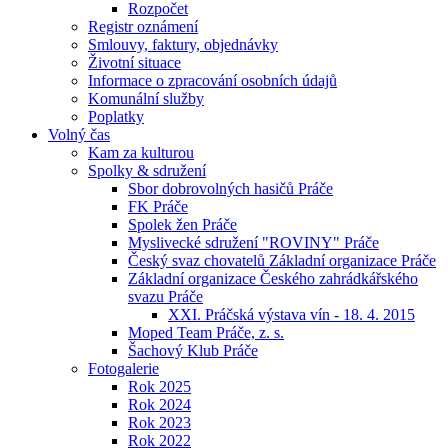
Rozpočet
Registr oznámení
Smlouvy, faktury, objednávky
Životní situace
Informace o zpracování osobních údajů
Komunální služby
Poplatky
Volný čas
Kam za kulturou
Spolky & sdružení
Sbor dobrovolných hasičů Práče
FK Práče
Spolek žen Práče
Myslivecké sdružení "ROVINY" Práče
Český svaz chovatelů Základní organizace Práče
Základní organizace Českého zahrádkářského
svazu Práče
XXI. Práčská výstava vín - 18. 4. 2015
Moped Team Práče, z. s.
Šachový Klub Práče
Fotogalerie
Rok 2025
Rok 2024
Rok 2023
Rok 2022