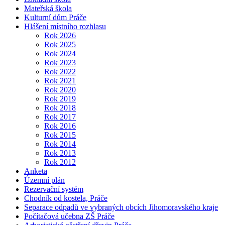
Mateřská škola
Kulturní dům Práče
Hlášení místního rozhlasu
Rok 2026
Rok 2025
Rok 2024
Rok 2023
Rok 2022
Rok 2021
Rok 2020
Rok 2019
Rok 2018
Rok 2017
Rok 2016
Rok 2015
Rok 2014
Rok 2013
Rok 2012
Anketa
Územní plán
Rezervační systém
Chodník od kostela, Práče
Separace odpadů ve vybraných obcích Jihomoravského kraje
Počítačová učebna ZŠ Práče