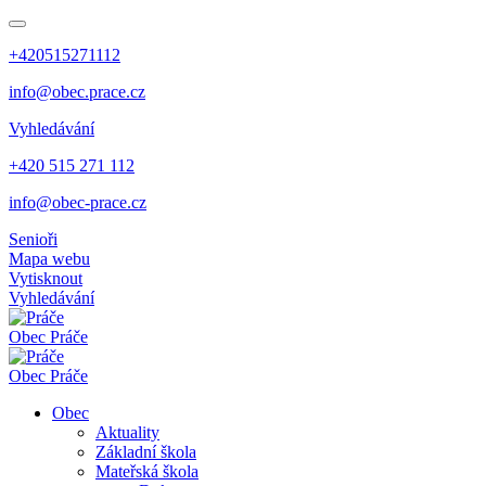
+420515271112
info@obec.prace.cz
Vyhledávání
+420 515 271 112
info@obec-prace.cz
Senioři
Mapa webu
Vytisknout
Vyhledávání
Obec
Práče
Obec
Práče
Obec
Aktuality
Základní škola
Mateřská škola