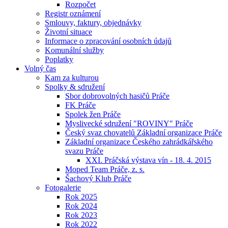
Rozpočet
Registr oznámení
Smlouvy, faktury, objednávky
Životní situace
Informace o zpracování osobních údajů
Komunální služby
Poplatky
Volný čas
Kam za kulturou
Spolky & sdružení
Sbor dobrovolných hasičů Práče
FK Práče
Spolek žen Práče
Myslivecké sdružení "ROVINY" Práče
Český svaz chovatelů Základní organizace Práče
Základní organizace Českého zahrádkářského
svazu Práče
XXI. Práčská výstava vín - 18. 4. 2015
Moped Team Práče, z. s.
Šachový Klub Práče
Fotogalerie
Rok 2025
Rok 2024
Rok 2023
Rok 2022