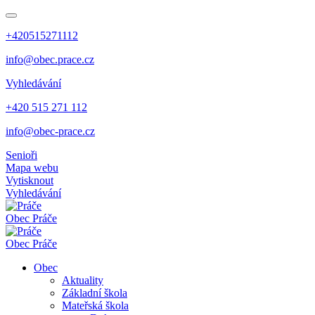
+420515271112
info@obec.prace.cz
Vyhledávání
+420 515 271 112
info@obec-prace.cz
Senioři
Mapa webu
Vytisknout
Vyhledávání
Obec
Práče
Obec
Práče
Obec
Aktuality
Základní škola
Mateřská škola