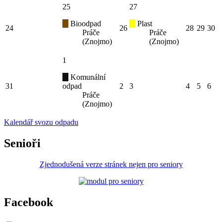
25
27
Bioodpad
Plast
24
26
28
29
30
Práče
Práče
(Znojmo)
(Znojmo)
1
Komunální
31
odpad
2
3
4
5
6
Práče
(Znojmo)
Kalendář svozu odpadu
Senioři
Zjednodušená verze stránek nejen pro seniory
Facebook