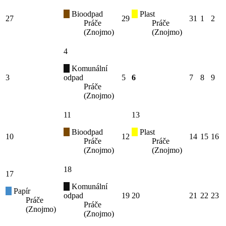
Bioodpad
Plast
27
29
31
1
2
Práče
Práče
(Znojmo)
(Znojmo)
4
Komunální
3
odpad
5
6
7
8
9
Práče
(Znojmo)
11
13
Bioodpad
Plast
10
12
14
15
16
Práče
Práče
(Znojmo)
(Znojmo)
18
17
Komunální
Papír
odpad
19
20
21
22
23
Práče
Práče
(Znojmo)
(Znojmo)