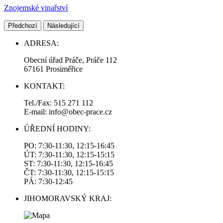
Znojemské vinařství
Předchozí
Následující
ADRESA:
Obecní úřad Práče, Práče 112
67161 Prosiměřice
KONTAKT:
Tel./Fax: 515 271 112
E-mail: info@obec-prace.cz
ÚŘEDNÍ HODINY:
PO: 7:30-11:30, 12:15-16:45
ÚT: 7:30-11:30, 12:15-15:15
ST: 7:30-11:30, 12:15-16:45
ČT: 7:30-11:30, 12:15-15:15
PÁ: 7:30-12:45
JIHOMORAVSKÝ KRAJ: