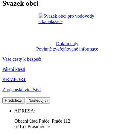
Svazek obcí
Dokumenty
Povinně zveřejňované informace
Vaše cesty k bezpečí
Pálení klestí
KRIZPORT
Znojemské vinařství
Předchozí
Následující
ADRESA:
Obecní úřad Práče, Práče 112
67161 Prosiměřice