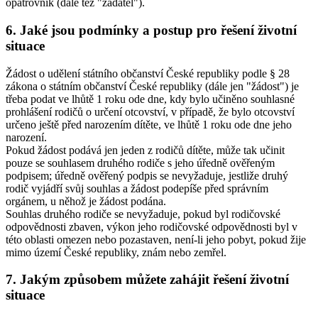
opatrovník (dále též "žadatel").
6. Jaké jsou podmínky a postup pro řešení životní
situace
Žádost o udělení státního občanství České republiky podle § 28
zákona o státním občanství České republiky (dále jen "žádost") je
třeba podat ve lhůtě 1 roku ode dne, kdy bylo učiněno souhlasné
prohlášení rodičů o určení otcovství, v případě, že bylo otcovství
určeno ještě před narozením dítěte, ve lhůtě 1 roku ode dne jeho
narození.
Pokud žádost podává jen jeden z rodičů dítěte, může tak učinit
pouze se souhlasem druhého rodiče s jeho úředně ověřeným
podpisem; úředně ověřený podpis se nevyžaduje, jestliže druhý
rodič vyjádří svůj souhlas a žádost podepíše před správním
orgánem, u něhož je žádost podána.
Souhlas druhého rodiče se nevyžaduje, pokud byl rodičovské
odpovědnosti zbaven, výkon jeho rodičovské odpovědnosti byl v
této oblasti omezen nebo pozastaven, není-li jeho pobyt, pokud žije
mimo území České republiky, znám nebo zemřel.
7. Jakým způsobem můžete zahájit řešení životní
situace