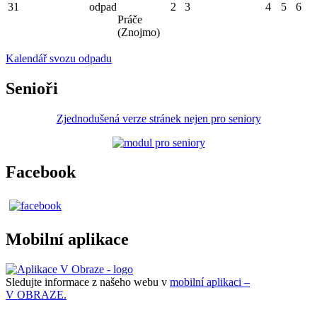
31
odpad
2
3
4
5
6
Práče
(Znojmo)
Kalendář svozu odpadu
Senioři
Zjednodušená verze stránek nejen pro seniory
Facebook
Mobilní aplikace
Sledujte informace z našeho webu v
mobilní aplikaci –
V OBRAZE.