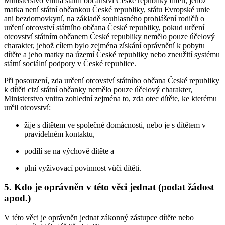
Ministerstvo vnitra státní občanství České republiky dítěti, jehož
matka není státní občankou České republiky, státu Evropské unie
ani bezdomovkyní, na základě souhlasného prohlášení rodičů o
určení otcovství státního občana České republiky, pokud určení
otcovství státním občanem České republiky nemělo pouze účelový
charakter, jehož cílem bylo zejména získání oprávnění k pobytu
dítěte a jeho matky na území České republiky nebo zneužití systému
státní sociální podpory v České republice.
Při posouzení, zda určení otcovství státního občana České republiky
k dítěti cizí státní občanky nemělo pouze účelový charakter,
Ministerstvo vnitra zohlední zejména to, zda otec dítěte, ke kterému
určil otcovství:
žije s dítětem ve společné domácnosti, nebo je s dítětem v
pravidelném kontaktu,
podílí se na výchově dítěte a
plní vyživovací povinnost vůči dítěti.
5. Kdo je oprávněn v této věci jednat (podat žádost
apod.)
V této věci je oprávněn jednat zákonný zástupce dítěte nebo