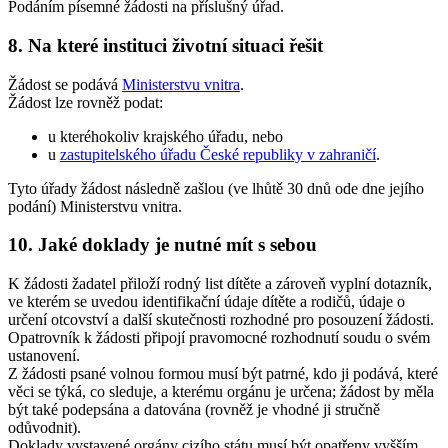
Podáním písemné žádosti na příslušný úřad.
8. Na které instituci životní situaci řešit
Žádost se podává
Ministerstvu vnitra
.
Žádost lze rovněž podat:
u kteréhokoliv krajského úřadu, nebo
u
zastupitelského úřadu České republiky v zahraničí
.
Tyto úřady žádost následně zašlou (ve lhůtě 30 dnů ode dne jejího
podání) Ministerstvu vnitra.
10. Jaké doklady je nutné mít s sebou
K žádosti žadatel přiloží rodný list dítěte a zároveň vyplní dotazník,
ve kterém se uvedou identifikační údaje dítěte a rodičů, údaje o
určení otcovství a další skutečnosti rozhodné pro posouzení žádosti.
Opatrovník k žádosti připojí pravomocné rozhodnutí soudu o svém
ustanovení.
Z žádosti psané volnou formou musí být patrné, kdo ji podává, které
věci se týká, co sleduje, a kterému orgánu je určena; žádost by měla
být také podepsána a datována (rovněž je vhodné ji stručně
odůvodnit).
Doklady vystavené orgány cizího státu musí být opatřeny vyšším