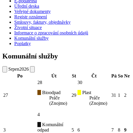
E-podatelna
Úřední deska
Veřejné dokumenty
Registr oznámení
Smlouvy, faktury, objednávky
Životní situace
Informace o zpracování osobních údajů
Komunální služby
Poplatky
Komunální služby
Srpen
2026
Po
Út
St
Čt
Pá
So
Ne
28
30
Bioodpad
Plast
27
29
31
1
2
Práče
Práče
(Znojmo)
(Znojmo)
4
Komunální
3
odpad
5
6
7
8
9