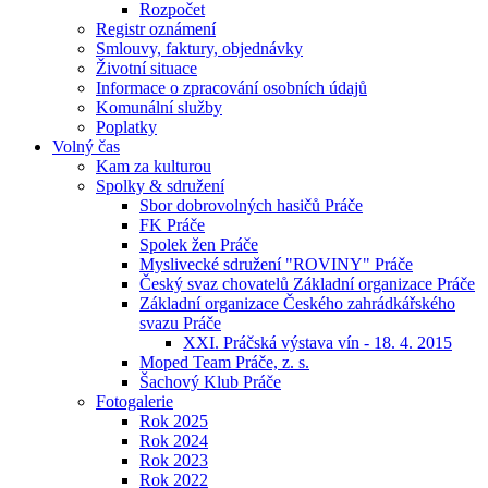
Rozpočet
Registr oznámení
Smlouvy, faktury, objednávky
Životní situace
Informace o zpracování osobních údajů
Komunální služby
Poplatky
Volný čas
Kam za kulturou
Spolky & sdružení
Sbor dobrovolných hasičů Práče
FK Práče
Spolek žen Práče
Myslivecké sdružení "ROVINY" Práče
Český svaz chovatelů Základní organizace Práče
Základní organizace Českého zahrádkářského
svazu Práče
XXI. Práčská výstava vín - 18. 4. 2015
Moped Team Práče, z. s.
Šachový Klub Práče
Fotogalerie
Rok 2025
Rok 2024
Rok 2023
Rok 2022