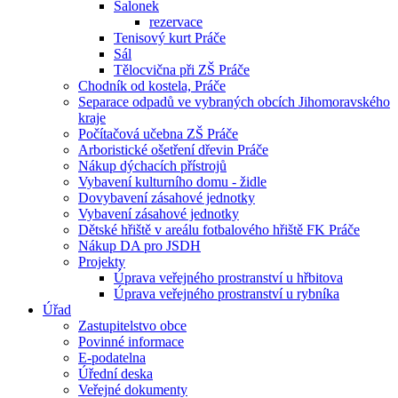
Salonek
rezervace
Tenisový kurt Práče
Sál
Tělocvična při ZŠ Práče
Chodník od kostela, Práče
Separace odpadů ve vybraných obcích Jihomoravského
kraje
Počítačová učebna ZŠ Práče
Arboristické ošetření dřevin Práče
Nákup dýchacích přístrojů
Vybavení kulturního domu - židle
Dovybavení zásahové jednotky
Vybavení zásahové jednotky
Dětské hřiště v areálu fotbalového hřiště FK Práče
Nákup DA pro JSDH
Projekty
Úprava veřejného prostranství u hřbitova
Úprava veřejného prostranství u rybníka
Úřad
Zastupitelstvo obce
Povinné informace
E-podatelna
Úřední deska
Veřejné dokumenty