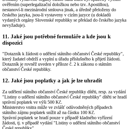
ověřením (superlegalizační doložkou nebo tzv. Apostillou),
nestanoví-li mezinárodní smlouva jinak, a úředně přeloženy do
českého jazyka, jsou-li vystaveny v cizím jazyce (u dokladů
vydaných orgány Slovenské republiky se překlad do českého jazyka
nevyžaduje).
11. Jaké jsou potřebné formuláře a kde jsou k
dispozici
"Dotazník k žádosti o udělení státního občanství České republiky",
který žadatel obdrží a vyplní u úřadu příslušného k přijetí žádosti.
Dotazník je rovněž uveden v příloze č. 2 k zákonu o státním
občanství České republiky.
12. Jaké jsou poplatky a jak je lze uhradit
Za udělení státního občanství České republiky dítěti, resp. za vydání
"Listiny o udělení státního občanství České republiky" dítěti se hradí
správní poplatek ve výši 500 Kč.
Ministerstvo vnitra může ve zvlášť odůvodněných případech
státního zájmu poplatek snížit až na částku 100 Kč.
Správní poplatek se hradí pouze v případě kladného vyřízení
žádosti, tj. v případě vydání "Listiny o udělení státního občanství
České republiky".