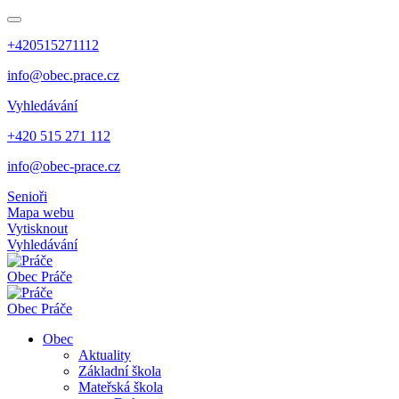
+420515271112
info@obec.prace.cz
Vyhledávání
+420 515 271 112
info@obec-prace.cz
Senioři
Mapa webu
Vytisknout
Vyhledávání
Obec
Práče
Obec
Práče
Obec
Aktuality
Základní škola
Mateřská škola