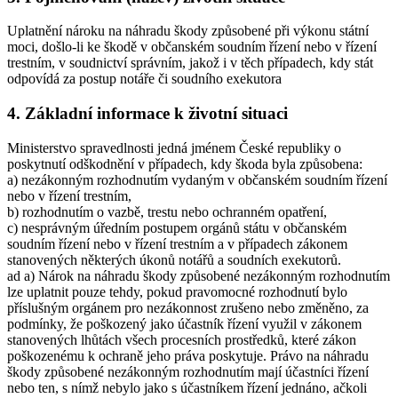
Uplatnění nároku na náhradu škody způsobené při výkonu státní
moci, došlo-li ke škodě v občanském soudním řízení nebo v řízení
trestním, v soudnictví správním, jakož i v těch případech, kdy stát
odpovídá za postup notáře či soudního exekutora
4. Základní informace k životní situaci
Ministerstvo spravedlnosti jedná jménem České republiky o
poskytnutí odškodnění v případech, kdy škoda byla způsobena:
a) nezákonným rozhodnutím vydaným v občanském soudním řízení
nebo v řízení trestním,
b) rozhodnutím o vazbě, trestu nebo ochranném opatření,
c) nesprávným úředním postupem orgánů státu v občanském
soudním řízení nebo v řízení trestním a v případech zákonem
stanovených některých úkonů notářů a soudních exekutorů.
ad a) Nárok na náhradu škody způsobené nezákonným rozhodnutím
lze uplatnit pouze tehdy, pokud pravomocné rozhodnutí bylo
příslušným orgánem pro nezákonnost zrušeno nebo změněno, za
podmínky, že poškozený jako účastník řízení využil v zákonem
stanovených lhůtách všech procesních prostředků, které zákon
poškozenému k ochraně jeho práva poskytuje. Právo na náhradu
škody způsobené nezákonným rozhodnutím mají účastníci řízení
nebo ten, s nímž nebylo jako s účastníkem řízení jednáno, ačkoli