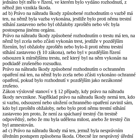
jednáno být mělo v řízení, ve kterém bylo vydáno rozhodnutí, z
něhož jim vznikla škoda.
ad b) Právo na náhradu škody způsobené rozhodnutím o vazbě má
ten, na němž byla vazba vykonána, jestliže bylo proti němu trestní
stíhání zastaveno nebo byl obžaloby zproštěn nebo věc byla
postoupena jinému orgánu.
Právo na náhradu škody způsobené rozhodnutím o trestu má ten, na
němž byl zcela nebo zčásti vykonán trest, jestliže v pozdějším
řízením, byl obžaloby zproštěn nebo bylo-li proti němu trestní
stíhání zastaveno (§ 10 zákona), nebo byl v pozdějším řízení
odsouzen k mírnějšímu trestu, než který byl na něm vykonán na
podkladě zrušeného rozsudku.
Právo na náhradu škody způsobené rozhodnutím o ochranném
opatření má ten, na němž bylo zcela nebo zčásti vykonáno ochranné
opatření, pokud bylo rozhodnutí v pozdějším jako nezákonné
zrušeno.
Zákon výslovně stanoví v § 12 případy, kdy právo na náhradu
škody nevznikne. Například právo na náhradu škody nemá ten, kdo
si vazbu, odsouzení nebo uložení ochranného opatření zavinil sám,
kdo byl zproštěn obžaloby, nebo bylo proti němu trestní stíhání
zastaveno jen proto, že není za spáchaný trestný čin trestně
odpovědný, nebo že mu byla udělena milost, anebo že trestný čin
byl amnestován.
ad c) Právo na náhradu škody má ten, jemuž byla nesprávním
úředním postupem způsobena škoda. Obecně lze nesprávný úřední