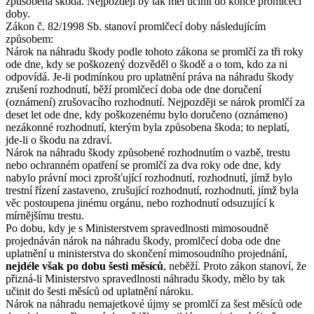
způsobena škoda. Nejpozději by tak měl učinit do konce promlčecí
doby.
Zákon č. 82/1998 Sb. stanoví promlčecí doby následujícím
způsobem:
Nárok na náhradu škody podle tohoto zákona se promlčí za tři roky
ode dne, kdy se poškozený dozvěděl o škodě a o tom, kdo za ni
odpovídá. Je-li podmínkou pro uplatnění práva na náhradu škody
zrušení rozhodnutí, běží promlčecí doba ode dne doručení
(oznámení) zrušovacího rozhodnutí. Nejpozději se nárok promlčí za
deset let ode dne, kdy poškozenému bylo doručeno (oznámeno)
nezákonné rozhodnutí, kterým byla způsobena škoda; to neplatí,
jde-li o škodu na zdraví.
Nárok na náhradu škody způsobené rozhodnutím o vazbě, trestu
nebo ochranném opatření se promlčí za dva roky ode dne, kdy
nabylo právní moci zprošťující rozhodnutí, rozhodnutí, jímž bylo
trestní řízení zastaveno, zrušující rozhodnutí, rozhodnutí, jímž byla
věc postoupena jinému orgánu, nebo rozhodnutí odsuzující k
mírnějšímu trestu.
Po dobu, kdy je s Ministerstvem spravedlnosti mimosoudně
projednáván nárok na náhradu škody, promlčecí doba ode dne
uplatnění u ministerstva do skončení mimosoudního projednání,
nejdéle však po dobu šesti měsíců
, neběží. Proto zákon stanoví, že
přizná-li Ministerstvo spravedlnosti náhradu škody, mělo by tak
učinit do šesti měsíců od uplatnění nároku.
Nárok na náhradu nemajetkové újmy se promlčí za šest měsíců ode