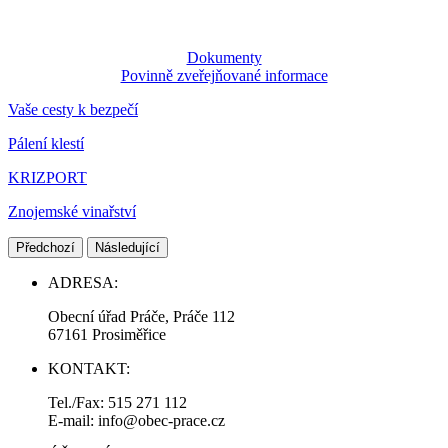
Dokumenty
Povinně zveřejňované informace
Vaše cesty k bezpečí
Pálení klestí
KRIZPORT
Znojemské vinařství
Předchozí
Následující
ADRESA:
Obecní úřad Práče, Práče 112
67161 Prosiměřice
KONTAKT:
Tel./Fax: 515 271 112
E-mail: info@obec-prace.cz