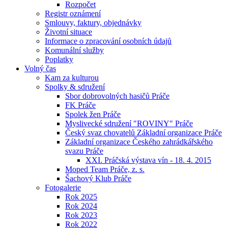
Rozpočet
Registr oznámení
Smlouvy, faktury, objednávky
Životní situace
Informace o zpracování osobních údajů
Komunální služby
Poplatky
Volný čas
Kam za kulturou
Spolky & sdružení
Sbor dobrovolných hasičů Práče
FK Práče
Spolek žen Práče
Myslivecké sdružení "ROVINY" Práče
Český svaz chovatelů Základní organizace Práče
Základní organizace Českého zahrádkářského
svazu Práče
XXI. Práčská výstava vín - 18. 4. 2015
Moped Team Práče, z. s.
Šachový Klub Práče
Fotogalerie
Rok 2025
Rok 2024
Rok 2023
Rok 2022