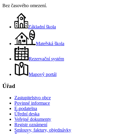
Bez časového omezení.
Základní škola
Mateřská škola
Rezervační systém
Mapový portál
Úřad
Zastupitelstvo obce
Povinné informace
E-podatelna
Úřední deska
Veřejné dokumenty
Registr oznámení
Smlouvy, faktury, objednávky