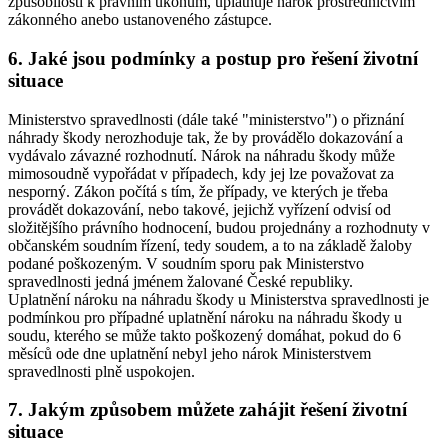
způsobilosti k právním úkonům, uplatňuje nárok prostřednictvím
zákonného anebo ustanoveného zástupce.
6. Jaké jsou podmínky a postup pro řešení životní
situace
Ministerstvo spravedlnosti (dále také "ministerstvo") o přiznání
náhrady škody nerozhoduje tak, že by provádělo dokazování a
vydávalo závazné rozhodnutí. Nárok na náhradu škody může
mimosoudně vypořádat v případech, kdy jej lze považovat za
nesporný. Zákon počítá s tím, že případy, ve kterých je třeba
provádět dokazování, nebo takové, jejichž vyřízení odvisí od
složitějšího právního hodnocení, budou projednány a rozhodnuty v
občanském soudním řízení, tedy soudem, a to na základě žaloby
podané poškozeným. V soudním sporu pak Ministerstvo
spravedlnosti jedná jménem žalované České republiky.
Uplatnění nároku na náhradu škody u Ministerstva spravedlnosti je
podmínkou pro případné uplatnění nároku na náhradu škody u
soudu, kterého se může takto poškozený domáhat, pokud do 6
měsíců ode dne uplatnění nebyl jeho nárok Ministerstvem
spravedlnosti plně uspokojen.
7. Jakým způsobem můžete zahájit řešení životní
situace