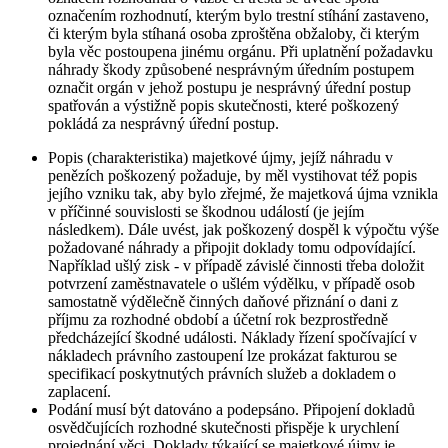
označením rozhodnutí, kterým bylo trestní stíhání zastaveno,
či kterým byla stíhaná osoba zproštěna obžaloby, či kterým
byla věc postoupena jinému orgánu. Při uplatnění požadavku
náhrady škody způsobené nesprávným úředním postupem
označit orgán v jehož postupu je nesprávný úřední postup
spatřován a výstižně popis skutečnosti, které poškozený
pokládá za nesprávný úřední postup.
Popis (charakteristika) majetkové újmy, jejíž náhradu v
penězích poškozený požaduje, by měl vystihovat též popis
jejího vzniku tak, aby bylo zřejmé, že majetková újma vznikla
v příčinné souvislosti se škodnou událostí (je jejím
následkem). Dále uvést, jak poškozený dospěl k výpočtu výše
požadované náhrady a připojit doklady tomu odpovídající.
Například ušlý zisk - v případě závislé činnosti třeba doložit
potvrzení zaměstnavatele o ušlém výdělku, v případě osob
samostatně výdělečně činných daňové přiznání o dani z
příjmu za rozhodné období a účetní rok bezprostředně
předcházející škodné události. Náklady řízení spočívající v
nákladech právního zastoupení lze prokázat fakturou se
specifikací poskytnutých právních služeb a dokladem o
zaplacení.
Podání musí být datováno a podepsáno. Připojení dokladů
osvědčujících rozhodné skutečnosti přispěje k urychlení
projednání věci. Doklady týkající se majetkové újmy je