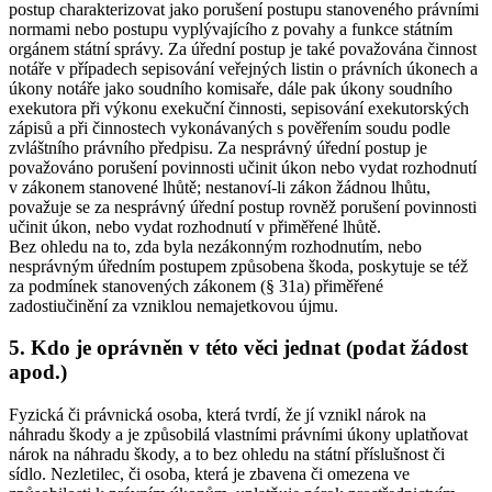
postup charakterizovat jako porušení postupu stanoveného právními
normami nebo postupu vyplývajícího z povahy a funkce státním
orgánem státní správy. Za úřední postup je také považována činnost
notáře v případech sepisování veřejných listin o právních úkonech a
úkony notáře jako soudního komisaře, dále pak úkony soudního
exekutora při výkonu exekuční činnosti, sepisování exekutorských
zápisů a při činnostech vykonávaných s pověřením soudu podle
zvláštního právního předpisu. Za nesprávný úřední postup je
považováno porušení povinnosti učinit úkon nebo vydat rozhodnutí
v zákonem stanovené lhůtě; nestanoví-li zákon žádnou lhůtu,
považuje se za nesprávný úřední postup rovněž porušení povinnosti
učinit úkon, nebo vydat rozhodnutí v přiměřené lhůtě.
Bez ohledu na to, zda byla nezákonným rozhodnutím, nebo
nesprávným úředním postupem způsobena škoda, poskytuje se též
za podmínek stanovených zákonem (§ 31a) přiměřené
zadostiučinění za vzniklou nemajetkovou újmu.
5. Kdo je oprávněn v této věci jednat (podat žádost
apod.)
Fyzická či právnická osoba, která tvrdí, že jí vznikl nárok na
náhradu škody a je způsobilá vlastními právními úkony uplatňovat
nárok na náhradu škody, a to bez ohledu na státní příslušnost či
sídlo. Nezletilec, či osoba, která je zbavena či omezena ve