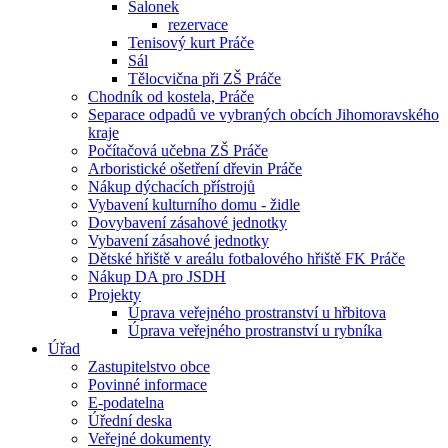
Salonek
rezervace
Tenisový kurt Práče
Sál
Tělocvična při ZŠ Práče
Chodník od kostela, Práče
Separace odpadů ve vybraných obcích Jihomoravského
kraje
Počítačová učebna ZŠ Práče
Arboristické ošetření dřevin Práče
Nákup dýchacích přístrojů
Vybavení kulturního domu - židle
Dovybavení zásahové jednotky
Vybavení zásahové jednotky
Dětské hřiště v areálu fotbalového hřiště FK Práče
Nákup DA pro JSDH
Projekty
Úprava veřejného prostranství u hřbitova
Úprava veřejného prostranství u rybníka
Úřad
Zastupitelstvo obce
Povinné informace
E-podatelna
Úřední deska
Veřejné dokumenty