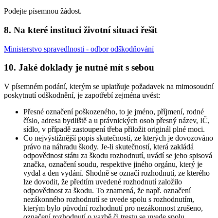
Podejte písemnou žádost.
8. Na které instituci životní situaci řešit
Ministerstvo spravedlnosti - odbor odškodňování
10. Jaké doklady je nutné mít s sebou
V písemném podání, kterým se uplatňuje požadavek na mimosoudní
poskytnutí odškodnění, je zapotřebí zejména uvést:
Přesné označení poškozeného, to je jméno, příjmení, rodné
číslo, adresa bydliště a u právnických osob přesný název, IČ,
sídlo, v případě zastoupení třeba přiložit originál plné moci.
Co nejvýstižnější popis skutečností, ze kterých je dovozováno
právo na náhradu škody. Je-li skutečností, která zakládá
odpovědnost státu za škodu rozhodnutí, uvádí se jeho spisová
značka, označení soudu, respektive jiného orgánu, který je
vydal a den vydání. Shodně se označí rozhodnutí, ze kterého
lze dovodit, že předtím uvedené rozhodnutí založilo
odpovědnost za škodu. To znamená, že např. označení
nezákonného rozhodnutí se uvede spolu s rozhodnutím,
kterým bylo původní rozhodnutí pro nezákonnost zrušeno,
označení rozhodnutí o vazbě či trestu se uvede spolu