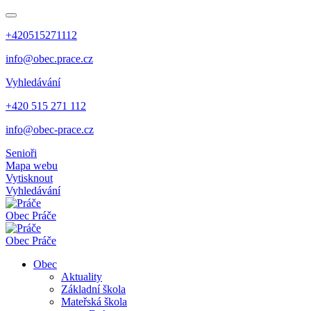
+420515271112
info@obec.prace.cz
Vyhledávání
+420 515 271 112
info@obec-prace.cz
Senioři
Mapa webu
Vytisknout
Vyhledávání
Obec
Práče
Obec
Práče
Obec
Aktuality
Základní škola
Mateřská škola