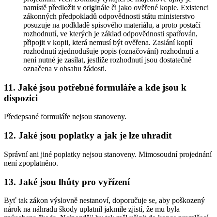
namístě předložit v originále či jako ověřené kopie. Existenci
zákonných předpokladů odpovědnosti státu ministerstvo
posuzuje na podkladě spisového materiálu, a proto postačí
rozhodnutí, ve kterých je základ odpovědnosti spatřován,
připojit v kopii, která nemusí být ověřena. Zaslání kopií
rozhodnutí zjednodušuje popis (označování) rozhodnutí a
není nutné je zasílat, jestliže rozhodnutí jsou dostatečně
označena v obsahu žádosti.
11. Jaké jsou potřebné formuláře a kde jsou k
dispozici
Předepsané formuláře nejsou stanoveny.
12. Jaké jsou poplatky a jak je lze uhradit
Správní ani jiné poplatky nejsou stanoveny. Mimosoudní projednání
není zpoplatněno.
13. Jaké jsou lhůty pro vyřízení
Byť tak zákon výslovně nestanoví, doporučuje se, aby poškozený
nárok na náhradu škody uplatnil jakmile zjistí, že mu byla