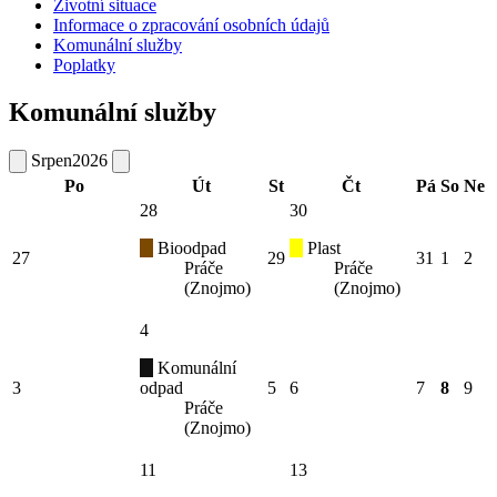
Životní situace
Informace o zpracování osobních údajů
Komunální služby
Poplatky
Komunální služby
Srpen
2026
Po
Út
St
Čt
Pá
So
Ne
28
30
Bioodpad
Plast
27
29
31
1
2
Práče
Práče
(Znojmo)
(Znojmo)
4
Komunální
3
odpad
5
6
7
8
9
Práče
(Znojmo)
11
13