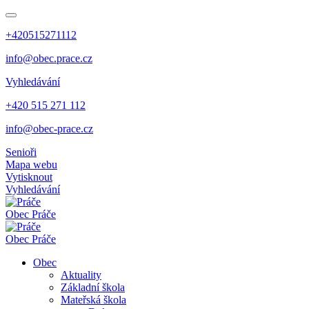
+420515271112
info@obec.prace.cz
Vyhledávání
+420 515 271 112
info@obec-prace.cz
Senioři
Mapa webu
Vytisknout
Vyhledávání
Obec
Práče
Obec
Práče
Obec
Aktuality
Základní škola
Mateřská škola