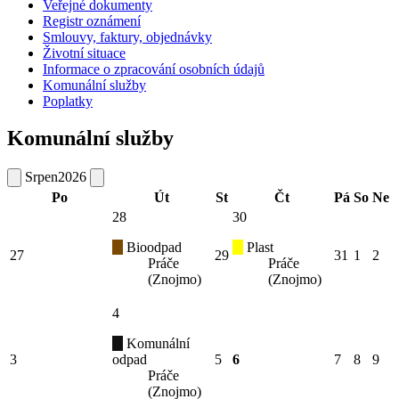
Veřejné dokumenty
Registr oznámení
Smlouvy, faktury, objednávky
Životní situace
Informace o zpracování osobních údajů
Komunální služby
Poplatky
Komunální služby
Srpen
2026
Po
Út
St
Čt
Pá
So
Ne
28
30
Bioodpad
Plast
27
29
31
1
2
Práče
Práče
(Znojmo)
(Znojmo)
4
Komunální
3
odpad
5
6
7
8
9
Práče
(Znojmo)