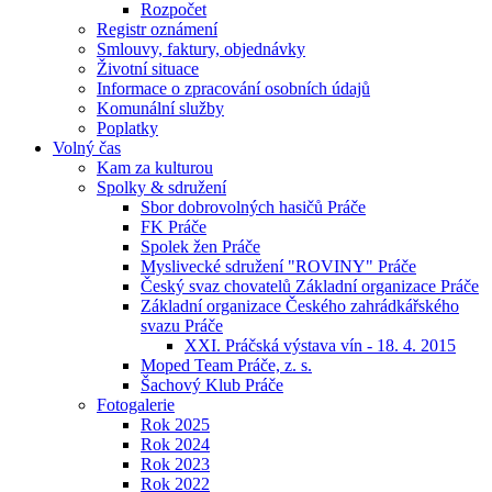
Rozpočet
Registr oznámení
Smlouvy, faktury, objednávky
Životní situace
Informace o zpracování osobních údajů
Komunální služby
Poplatky
Volný čas
Kam za kulturou
Spolky & sdružení
Sbor dobrovolných hasičů Práče
FK Práče
Spolek žen Práče
Myslivecké sdružení "ROVINY" Práče
Český svaz chovatelů Základní organizace Práče
Základní organizace Českého zahrádkářského
svazu Práče
XXI. Práčská výstava vín - 18. 4. 2015
Moped Team Práče, z. s.
Šachový Klub Práče
Fotogalerie
Rok 2025
Rok 2024
Rok 2023
Rok 2022