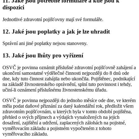
11. Jaké jsou potřebné formuláře a kde jsou k
dispozici
Jednotlivé zdravotní pojišťovny mají své formuláře.
12. Jaké jsou poplatky a jak je lze uhradit
Správní ani jiné poplatky nejsou stanoveny.
13. Jaké jsou lhůty pro vyřízení
OSVČ je povinna oznámit příslušné zdravotní pojišťovně zahájení a
ukončení samostatné výdělečné činnosti nejpozději do 8 dnů ode
dne, kdy tuto činnost zahájila nebo ukončila. Pojištěnec, podnikající
na základě živnostenského oprávnění, splní tuto povinnost i tehdy,
učiní-li oznámení příslušnému živnostenskému úřadu.
OSVČ je povinna nejpozději do jednoho měsíce ode dne, ve kterém
měla podat daňové přiznání za daný kalendářní rok, předložit všem
zdravotním pojišťovnám, u kterých byla v tomto období pojištěna,
přehled o svých příjmech a výdajích vynaložených na jejich
dosažení, zajištění a udržení, zaplacených zálohách na pojistné,
vyměřovacím základu a pojistném vypočteném z tohoto
vyměřovacího základu.