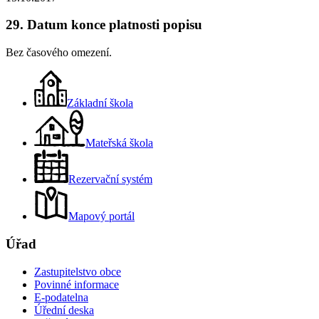
29. Datum konce platnosti popisu
Bez časového omezení.
Základní škola
Mateřská škola
Rezervační systém
Mapový portál
Úřad
Zastupitelstvo obce
Povinné informace
E-podatelna
Úřední deska