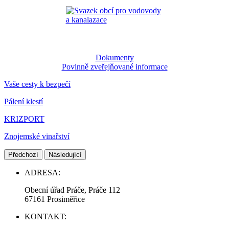
Dokumenty
Povinně zveřejňované informace
Vaše cesty k bezpečí
Pálení klestí
KRIZPORT
Znojemské vinařství
Předchozí
Následující
ADRESA:
Obecní úřad Práče, Práče 112
67161 Prosiměřice
KONTAKT: