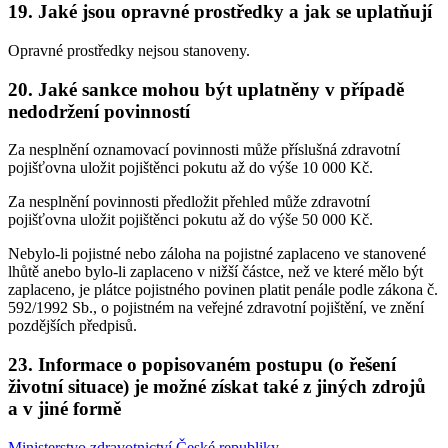
19. Jaké jsou opravné prostředky a jak se uplatňují
Opravné prostředky nejsou stanoveny.
20. Jaké sankce mohou být uplatněny v případě
nedodržení povinností
Za nesplnění oznamovací povinnosti může příslušná zdravotní
pojišťovna uložit pojištěnci pokutu až do výše 10 000 Kč.
Za nesplnění povinnosti předložit přehled může zdravotní
pojišťovna uložit pojištěnci pokutu až do výše 50 000 Kč.
Nebylo-li pojistné nebo záloha na pojistné zaplaceno ve stanovené
lhůtě anebo bylo-li zaplaceno v nižší částce, než ve které mělo být
zaplaceno, je plátce pojistného povinen platit penále podle zákona č.
592/1992 Sb., o pojistném na veřejné zdravotní pojištění, ve znění
pozdějších předpisů.
23. Informace o popisovaném postupu (o řešení
životní situace) je možné získat také z jiných zdrojů
a v jiné formě
Ministerstvo zdravotnictví České republiky