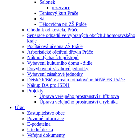
Salonek
rezervace
Tenisový kurt Práče
Sál
Tělocvična při ZŠ Práče
Chodník od kostela, Práče
Separace odpadů ve vybraných obcích Jihomoravského
kraje
Počítačová učebna ZŠ Práče
Arboristické ošetření dřevin Práče
Nákup dýchacích přístrojů
Vybavení kulturního domu - židle
Dovybavení zásahové jednotky
Vybavení zásahové jednotky
Dětské hřiště v areálu fotbalového hřiště FK Práče
Nákup DA pro JSDH
Projekty
Úprava veřejného prostranství u hřbitova
Úprava veřejného prostranství u rybníka
Úřad
Zastupitelstvo obce
Povinné informace
E-podatelna
Úřední deska
Veřejné dokumenty