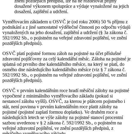
znění pozdějších předpisů, lze na ně rozdělovat příjmy
dosažené výkonem spolupráce a výdaje vynaložené na jejich
dosažení, zajištění a udržení.
Vyměřovacím základem u OSVČ je (od roku 2006) 50 % příjmu z
podnikání a z jiné samostatné výdělečné činnosti po odpočtu výdajů
vynaložených na jeho dosažení, zajištění a udržení (§ 3a zákona č.
592/1992 Sb., o pojistném na veřejné zdravotní pojištění, ve znění
pozdějších předpisů).
OSVČ platí pojistné formou záloh na pojistné na účet příslušné
zdravotní pojišťovny za celý kalendářní měsíc. Záloha na pojistné je
splatná od prvního dne kalendářního měsíce, na který se platí, do
osmého dne následujícího kalendářního měsíce (viz § 7 zákona č.
592/1992 Sb., o pojistném na veřejné zdravotní pojištění, ve znění
pozdějších předpisů).
OSVČ v prvním kalendářním roce hradí měsíční zálohy na pojistné
vypočtené z minimálního vyměřovacího základu (pokud si
nestanoví zálohu vyšší). OSVČ, za kterou je plátcem pojistného i
stát, není povinna v prvním kalendářním roce platit zálohy na
pojistné (pojistné zaplatí formou doplatku). Ve druhém roce a
následujících letech se výše zálohy na pojistné stanoví procentní
sazbou uvedenou v § 2 zákona č. 592/1992 Sb., o pojistném na
veřejné zdravotní pojištění, ve znění pozdějších předpisů, z
měsíčního vyměřovacího základu.