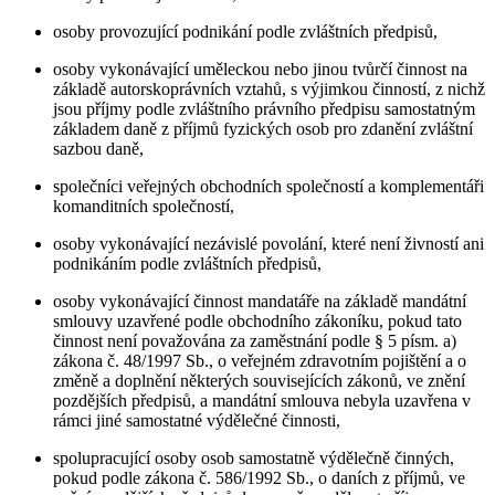
osoby provozující podnikání podle zvláštních předpisů,
osoby vykonávající uměleckou nebo jinou tvůrčí činnost na
základě autorskoprávních vztahů, s výjimkou činností, z nichž
jsou příjmy podle zvláštního právního předpisu samostatným
základem daně z příjmů fyzických osob pro zdanění zvláštní
sazbou daně,
společníci veřejných obchodních společností a komplementáři
komanditních společností,
osoby vykonávající nezávislé povolání, které není živností ani
podnikáním podle zvláštních předpisů,
osoby vykonávající činnost mandatáře na základě mandátní
smlouvy uzavřené podle obchodního zákoníku, pokud tato
činnost není považována za zaměstnání podle § 5 písm. a)
zákona č. 48/1997 Sb., o veřejném zdravotním pojištění a o
změně a doplnění některých souvisejících zákonů, ve znění
pozdějších předpisů, a mandátní smlouva nebyla uzavřena v
rámci jiné samostatné výdělečné činnosti,
spolupracující osoby osob samostatně výdělečně činných,
pokud podle zákona č. 586/1992 Sb., o daních z příjmů, ve