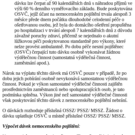
dávku lze čerpat až 90 kalendářních dnů s náhradou příjmů ve
výši 60 % denního vyměřovacího základu. Bude poskytována
OSVČ, jejíž účast na nemocenském pojištění trvala alespoň 3
měsíce přede dnem počátku dlouhodobé celodenní péče o
ošetřovanou osobu, jež byla do domácího ošetření propuštěna
po hospitalizaci v trvání alespoň 7 kalendářních dnů z důvodu
závažné poruchy zdraví, přičemž se nejednalo o akutní
lůžkovou péči poskytovanou standardně pro výkony, které
nelze provést ambulantně. Po dobu péče nesmí pojištěnec
(OSVČ) čerpající tuto dávku osobně vykonávat žádnou
výdělečnou činnost (samostatná výdělečná činnost,
zaměstnání apod.).
Nárok na výplatu těchto dávek má OSVČ pouze v případě, že po
dobu jejich pobírání osobně nevykonává samostatnou výdělečnou
činnost. Pokud je výkon samostatné výdělečné činnosti zajištěn
prostřednictvím zaměstnanců nebo spolupracujících osob, je tato
podmínka splněna. Výkon jiné než samostatné výdělečné činnosti
však poskytování těchto dávek z nemocenského pojištění nebrání.
O dávkách rozhoduje příslušná OSSZ/ PSSZ/ MSSZ. Žádost o
dávku uplatňuje OSVČ u místně příslušné OSSZ/ PSSZ/ MSSZ.
Výpočet dávek nemocenského pojištění
: