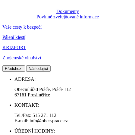
Dokumenty
Povinně zveřejňované informace
Vaše cesty k bezpečí
Pálení klestí
KRIZPORT
Znojemské vinařství
Předchozí
Následující
ADRESA:
Obecní úřad Práče, Práče 112
67161 Prosiměřice
KONTAKT:
Tel./Fax: 515 271 112
E-mail: info@obec-prace.cz
ÚŘEDNÍ HODINY: