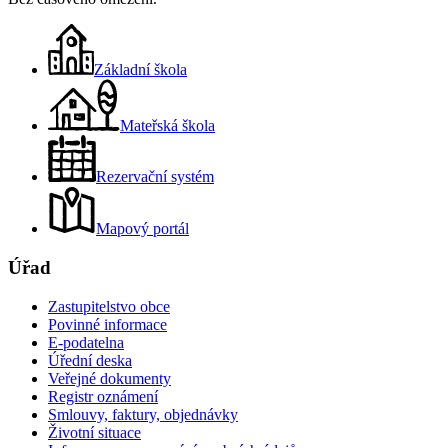
Základní škola
Mateřská škola
Rezervační systém
Mapový portál
Úřad
Zastupitelstvo obce
Povinné informace
E-podatelna
Úřední deska
Veřejné dokumenty
Registr oznámení
Smlouvy, faktury, objednávky
Životní situace