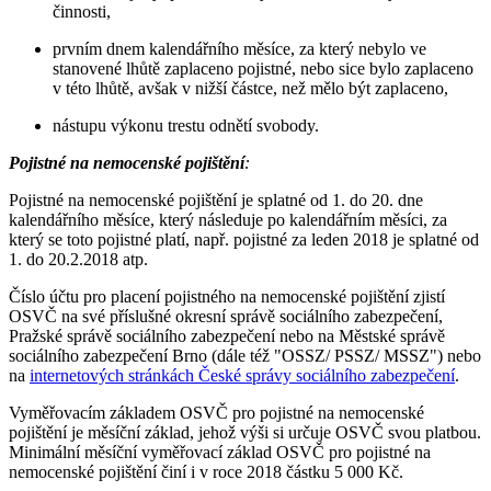
činnosti,
prvním dnem kalendářního měsíce, za který nebylo ve
stanovené lhůtě zaplaceno pojistné, nebo sice bylo zaplaceno
v této lhůtě, avšak v nižší částce, než mělo být zaplaceno,
nástupu výkonu trestu odnětí svobody.
Pojistné na nemocenské pojištění
:
Pojistné na nemocenské pojištění je splatné od 1. do 20. dne
kalendářního měsíce, který následuje po kalendářním měsíci, za
který se toto pojistné platí, např. pojistné za leden 2018 je splatné od
1. do 20.2.2018 atp.
Číslo účtu pro placení pojistného na nemocenské pojištění zjistí
OSVČ na své příslušné okresní správě sociálního zabezpečení,
Pražské správě sociálního zabezpečení nebo na Městské správě
sociálního zabezpečení Brno (dále též "OSSZ/ PSSZ/ MSSZ") nebo
na
internetových stránkách České správy sociálního zabezpečení
.
Vyměřovacím základem OSVČ pro pojistné na nemocenské
pojištění je měsíční základ, jehož výši si určuje OSVČ svou platbou.
Minimální měsíční vyměřovací základ OSVČ pro pojistné na
nemocenské pojištění činí i v roce 2018 částku 5 000 Kč.