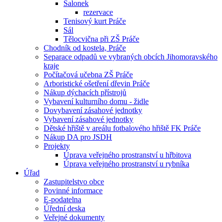
Salonek
rezervace
Tenisový kurt Práče
Sál
Tělocvična při ZŠ Práče
Chodník od kostela, Práče
Separace odpadů ve vybraných obcích Jihomoravského
kraje
Počítačová učebna ZŠ Práče
Arboristické ošetření dřevin Práče
Nákup dýchacích přístrojů
Vybavení kulturního domu - židle
Dovybavení zásahové jednotky
Vybavení zásahové jednotky
Dětské hřiště v areálu fotbalového hřiště FK Práče
Nákup DA pro JSDH
Projekty
Úprava veřejného prostranství u hřbitova
Úprava veřejného prostranství u rybníka
Úřad
Zastupitelstvo obce
Povinné informace
E-podatelna
Úřední deska
Veřejné dokumenty