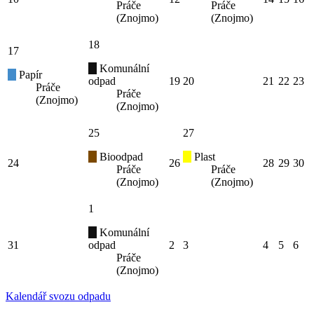
Práče
Práče
(Znojmo)
(Znojmo)
18
17
Komunální
Papír
odpad
19
20
21
22
23
Práče
Práče
(Znojmo)
(Znojmo)
25
27
Bioodpad
Plast
24
26
28
29
30
Práče
Práče
(Znojmo)
(Znojmo)
1
Komunální
31
odpad
2
3
4
5
6
Práče
(Znojmo)
Kalendář svozu odpadu