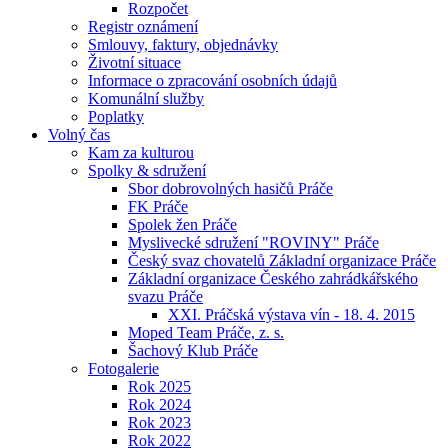
Rozpočet
Registr oznámení
Smlouvy, faktury, objednávky
Životní situace
Informace o zpracování osobních údajů
Komunální služby
Poplatky
Volný čas
Kam za kulturou
Spolky & sdružení
Sbor dobrovolných hasičů Práče
FK Práče
Spolek žen Práče
Myslivecké sdružení "ROVINY" Práče
Český svaz chovatelů Základní organizace Práče
Základní organizace Českého zahrádkářského
svazu Práče
XXI. Práčská výstava vín - 18. 4. 2015
Moped Team Práče, z. s.
Šachový Klub Práče
Fotogalerie
Rok 2025
Rok 2024
Rok 2023
Rok 2022