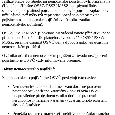
Jestliže platba pojistného na nemocenské pojištění byla připsána na
číslo účtu příslušné OSSZ/ PSSZ/ MSSZ po uplynutí lhůty
stanovené pro splatnost pojistného nebo bylo pojistné zaplaceno v
nižší částce, než mělo být zaplaceno, jedná se o přeplatek na
pojistném na nemocenské pojištění (v důsledku zániku
nemocenského pojištění).
OSSZ/ PSSZ/ MSSZ je povinna při vrácení tohoto přeplatku, nebo
při jeho použití k úhradě splatného závazku vůči OSSZ/ PSSZ/
MSSZ, písemně oznámit OSVČ den a důvod zániku její účasti na
nemocenském pojištění.
O zániku účasti na nemocenském pojištění z důvodu nezaplacení
pojistného je OSVČ vždy informována písemně.
Dávky nemocenského pojištění
:
Z nemocenského pojištění se OSVČ poskytují tyto dávky:
Nemocenské
- a to od 15. dne trvání dočasné pracovní
neschopnosti (nařízené karantény), pokud byla OSVČ
bezprostředně přede dnem vzniku dočasné pracovní
neschopnosti (nařízené karantény) účastna tohoto pojištění
alespoň 3 měsíce.
Peněžitá pomoc v mateřství
- nejdříve od počátku osmého