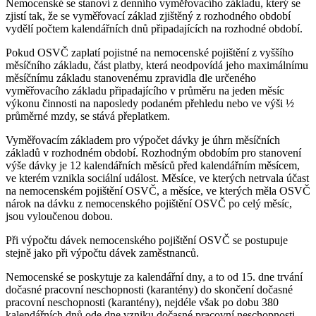
Nemocenské se stanoví z denního vyměřovacího základu, který se
zjistí tak, že se vyměřovací základ zjištěný z rozhodného období
vydělí počtem kalendářních dnů připadajících na rozhodné období.
Pokud OSVČ zaplatí pojistné na nemocenské pojištění z vyššího
měsíčního základu, část platby, která neodpovídá jeho maximálnímu
měsíčnímu základu stanovenému zpravidla dle určeného
vyměřovacího základu připadajícího v průměru na jeden měsíc
výkonu činnosti na naposledy podaném přehledu nebo ve výši ½
průměrné mzdy, se stává přeplatkem.
Vyměřovacím základem pro výpočet dávky je úhrn měsíčních
základů v rozhodném období. Rozhodným obdobím pro stanovení
výše dávky je 12 kalendářních měsíců před kalendářním měsícem,
ve kterém vznikla sociální událost. Měsíce, ve kterých netrvala účast
na nemocenském pojištění OSVČ, a měsíce, ve kterých měla OSVČ
nárok na dávku z nemocenského pojištění OSVČ po celý měsíc,
jsou vyloučenou dobou.
Při výpočtu dávek nemocenského pojištění OSVČ se postupuje
stejně jako při výpočtu dávek zaměstnanců.
Nemocenské se poskytuje za kalendářní dny, a to od 15. dne trvání
dočasné pracovní neschopnosti (karantény) do skončení dočasné
pracovní neschopnosti (karantény), nejdéle však po dobu 380
kalendářních dnů ode dne vzniku dočasné pracovní neschopnosti.