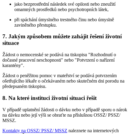
jako bezprostřední následek své opilosti nebo zneužití
omamných prostředků nebo psychotropních látek,
při spáchání úmyslného trestného činu nebo úmyslně
zaviněného přestupku.
7. Jakým způsobem můžete zahájit řešení životní
situace
Žádost o nemocenské se podává na tiskopisu "Rozhodnutí o
dočasné pracovní neschopnosti" nebo "Potvrzení o nařízení
karantény".
Žádost o peněžitou pomoc v mateřství se podává potvrzením
ošetřujícího lékaře o očekávaném nebo skutečném dni porodu na
předepsaném tiskopisu.
8. Na které instituci životní situaci řešit
V případě uplatnění žádosti o dávku nebo v případě sporu o nárok
na dávku nebo její výši se obraťte na příslušnou OSSZ/ PSSZ/
MSSZ.
Kontakty na OSSZ/ PSSZ/ MSSZ
naleznete na internetových