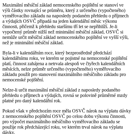
Maximální měsíční základ nemocenského pojištění se stanoví ve
výši částky rovnající se průměru, který z určeného (vypočteného)
vyměřovacího základu na naposledy podaném přehledu o příjmech
a výdajích OSVČ připadá na jeden kalendářní měsíc výkonu
činnosti, přičemž k přehledu staršímu tří let se nepřihlíží. Je-li
vypočtený průměr nižší než minimální měsíční základ, OSVČ si
nemůže určit měsíční základ nemocenského pojištění ve vyšší výši,
než je minimální měsíční základ.
Byla-li v kalendářním roce, který bezprostředně předchází
kalendářnímu roku, ve kterém se pojistné na nemocenské pojištění
platí, činnost zahájena a netrvala alespoň ve čtyřech kalendářních
měsících, nelze průměr určeného (vypočteného) vyměřovacího
základu použít pro stanovení maximálního měsíčního základu pro
nemocenské pojištění.
Nelze-li určit maximální měsíční základ z naposledy podaného
přehledu o příjmech a výdajích, rovná se polovině průměrné mzdy
platné pro daný kalendářní rok.
Pokud však v předchozím roce měla OSVČ nárok na výplatu dávky
z nemocenského pojištění OSVČ po celou dobu výkonu činnosti,
pro výpočet maximálního měsíčního vyměřovacího základu se
použije rok předcházející roku, ve kterém trval nárok na výplatu
dávky.