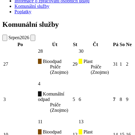
Informace o zpracování osobních údajů
Komunální služby
Poplatky
Komunální služby
Srpen
2026
Po
Út
St
Čt
Pá
So
Ne
28
30
Bioodpad
Plast
27
29
31
1
2
Práče
Práče
(Znojmo)
(Znojmo)
4
Komunální
3
odpad
5
6
7
8
9
Práče
(Znojmo)
11
13
Bioodpad
Plast
10
12
14
15
16