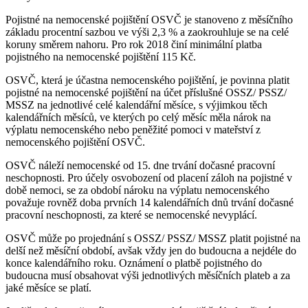
Pojistné na nemocenské pojištění OSVČ je stanoveno z měsíčního
základu procentní sazbou ve výši 2,3 % a zaokrouhluje se na celé
koruny směrem nahoru. Pro rok 2018 činí minimální platba
pojistného na nemocenské pojištění 115 Kč.
OSVČ, která je účastna nemocenského pojištění, je povinna platit
pojistné na nemocenské pojištění na účet příslušné OSSZ/ PSSZ/
MSSZ na jednotlivé celé kalendářní měsíce, s výjimkou těch
kalendářních měsíců, ve kterých po celý měsíc měla nárok na
výplatu nemocenského nebo peněžité pomoci v mateřství z
nemocenského pojištění OSVČ.
OSVČ náleží nemocenské od 15. dne trvání dočasné pracovní
neschopnosti. Pro účely osvobození od placení záloh na pojistné v
době nemoci, se za období nároku na výplatu nemocenského
považuje rovněž doba prvních 14 kalendářních dnů trvání dočasné
pracovní neschopnosti, za které se nemocenské nevyplácí.
OSVČ může po projednání s OSSZ/ PSSZ/ MSSZ platit pojistné na
delší než měsíční období, avšak vždy jen do budoucna a nejdéle do
konce kalendářního roku. Oznámení o platbě pojistného do
budoucna musí obsahovat výši jednotlivých měsíčních plateb a za
jaké měsíce se platí.