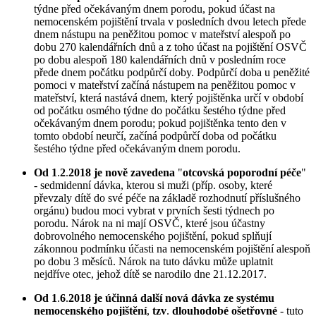
týdne před očekávaným dnem porodu, pokud účast na
nemocenském pojištění trvala v posledních dvou letech přede
dnem nástupu na peněžitou pomoc v mateřství alespoň po
dobu 270 kalendářních dnů a z toho účast na pojištění OSVČ
po dobu alespoň 180 kalendářních dnů v posledním roce
přede dnem počátku podpůrčí doby. Podpůrčí doba u peněžité
pomoci v mateřství začíná nástupem na peněžitou pomoc v
mateřství, která nastává dnem, který pojištěnka určí v období
od počátku osmého týdne do počátku šestého týdne před
očekávaným dnem porodu; pokud pojištěnka tento den v
tomto období neurčí, začíná podpůrčí doba od počátku
šestého týdne před očekávaným dnem porodu.
Od 1
.
2
.
2018 je nově zavedena
"
otcovská poporodní péče
"
- sedmidenní dávka, kterou si muži (příp. osoby, které
převzaly dítě do své péče na základě rozhodnutí příslušného
orgánu) budou moci vybrat v prvních šesti týdnech po
porodu. Nárok na ni mají OSVČ, které jsou účastny
dobrovolného nemocenského pojištění, pokud splňují
zákonnou podmínku účasti na nemocenském pojištění alespoň
po dobu 3 měsíců. Nárok na tuto dávku může uplatnit
nejdříve otec, jehož dítě se narodilo dne 21.12.2017.
Od 1
.
6
.
2018 je účinná další nová dávka ze systému
nemocenského pojištění
,
tzv
.
dlouhodobé ošetřovné
- tuto