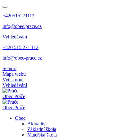
+420515271112
info@obec.prace.cz
Vyhledávání
+420 515 271 112
info@obec-prace.cz
Senioři
Mapa webu
Vytisknout
Vyhledávání
Obec
Práče
Obec
Práče
Obec
Aktuality
Základní škola
Mateřská škola