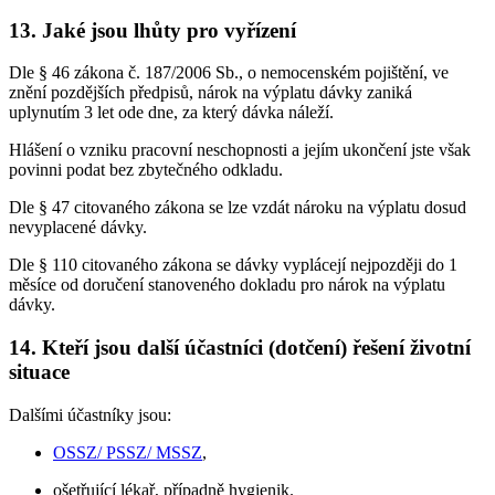
13. Jaké jsou lhůty pro vyřízení
Dle § 46 zákona č. 187/2006 Sb., o nemocenském pojištění, ve
znění pozdějších předpisů, nárok na výplatu dávky zaniká
uplynutím 3 let ode dne, za který dávka náleží.
Hlášení o vzniku pracovní neschopnosti a jejím ukončení jste však
povinni podat bez zbytečného odkladu.
Dle § 47 citovaného zákona se lze vzdát nároku na výplatu dosud
nevyplacené dávky.
Dle § 110 citovaného zákona se dávky vyplácejí nejpozději do 1
měsíce od doručení stanoveného dokladu pro nárok na výplatu
dávky.
14. Kteří jsou další účastníci (dotčení) řešení životní
situace
Dalšími účastníky jsou:
OSSZ/ PSSZ/ MSSZ
,
ošetřující lékař, případně hygienik.