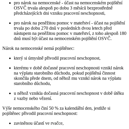
pro nárok na nemocenské - účast na nemocenském pojištění
OSVČ trvala alespoň po dobu 3 měsíců bezprostředně
předcházejících dni vzniku pracovní neschopnosti,
pro nárok na peněžitou pomoc v mateřství - účast na pojištění
trvala po dobu 270 dnů v posledních dvou letech před
nástupem na peněžitou pomoc v mateřství, z toho alespoň 180
dnů musí být účast na nemocenském pojištění OSVČ.
Nárok na nemocenské nemá pojištěnec:
který si úmyslně přivodil pracovní neschopnost,
kterému v době dočasné pracovní neschopnosti vznikl nárok
na výplatu starobního důchodu, pokud pojištěná činnost
skončila přede dnem, od něhož mu vznikl nárok na výplatu
starobního důchodu,
u něhož vznikla dočasná pracovní neschopnost v době útěku
z vazby nebo vězení.
Výše nemocenského činí 50 % za kalendářní den, jestliže si
pojištěnec přivodil pracovní neschopnost:
zaviněnou účastí ve rvačce,