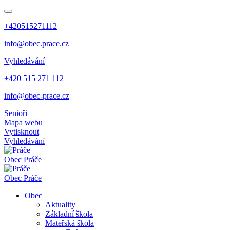
+420515271112
info@obec.prace.cz
Vyhledávání
+420 515 271 112
info@obec-prace.cz
Senioři
Mapa webu
Vytisknout
Vyhledávání
Obec
Práče
Obec
Práče
Obec
Aktuality
Základní škola
Mateřská škola