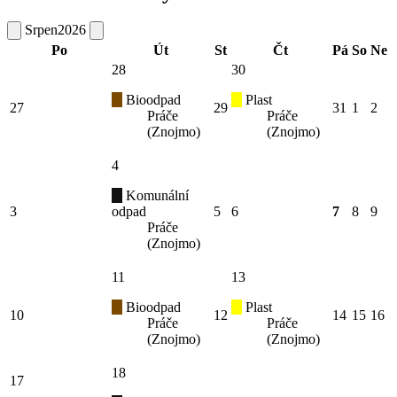
Srpen
2026
Po
Út
St
Čt
Pá
So
Ne
28
30
Bioodpad
Plast
27
29
31
1
2
Práče
Práče
(Znojmo)
(Znojmo)
4
Komunální
3
odpad
5
6
7
8
9
Práče
(Znojmo)
11
13
Bioodpad
Plast
10
12
14
15
16
Práče
Práče
(Znojmo)
(Znojmo)
18
17