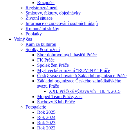
Rozpočet
Registr oznámení
Smlouvy, faktury, objednávky
Životní situace
Informace o zpracování osobních údajů
Komunální služby
Poplatky
Volný čas
Kam za kulturou
Spolky & sdružení
Sbor dobrovolných hasičů Práče
FK Práče
Spolek žen Práče
Myslivecké sdružení "ROVINY" Práče
Český svaz chovatelů Základní organizace Práče
Základní organizace Českého zahrádkářského
svazu Práče
XXI. Práčská výstava vín - 18. 4. 2015
Moped Team Práče, z. s.
Šachový Klub Práče
Fotogalerie
Rok 2025
Rok 2024
Rok 2023
Rok 2022