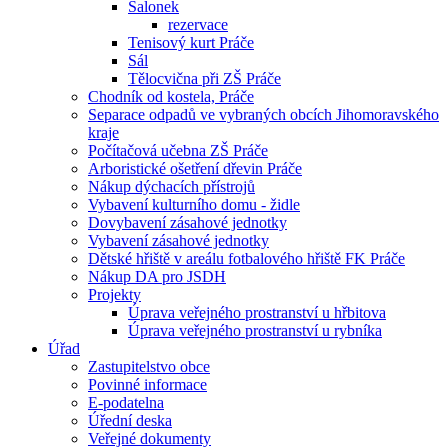
Salonek
rezervace
Tenisový kurt Práče
Sál
Tělocvična při ZŠ Práče
Chodník od kostela, Práče
Separace odpadů ve vybraných obcích Jihomoravského
kraje
Počítačová učebna ZŠ Práče
Arboristické ošetření dřevin Práče
Nákup dýchacích přístrojů
Vybavení kulturního domu - židle
Dovybavení zásahové jednotky
Vybavení zásahové jednotky
Dětské hřiště v areálu fotbalového hřiště FK Práče
Nákup DA pro JSDH
Projekty
Úprava veřejného prostranství u hřbitova
Úprava veřejného prostranství u rybníka
Úřad
Zastupitelstvo obce
Povinné informace
E-podatelna
Úřední deska
Veřejné dokumenty