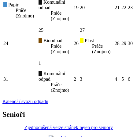
Komunální
Papír
odpad
19
20
21
22
23
Práče
Práče
(Znojmo)
(Znojmo)
25
27
Bioodpad
Plast
24
26
28
29
30
Práče
Práče
(Znojmo)
(Znojmo)
1
Komunální
31
odpad
2
3
4
5
6
Práče
(Znojmo)
Kalendář svozu odpadu
Senioři
Zjednodušená verze stránek nejen pro seniory